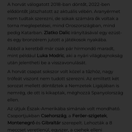
A horvát válogatott 2018-ban döntőt, 2022-ben
elődöntőt játszhatott az aktuális vébén. Aranyérmet
nem tudtak szerezni, de sokak számára ők voltak a
torna meglepetései, mind Oroszországban, mind
pedig Katarban.
Zlatko Dalic
irányításával egy ezüst-
és egy bronzérem jutott a játékosok nyakába.
Abból a keretből már csak pár hírmondó maradt,
mint például
Luka Modric
, aki a nyári világbajnokság
után jelentheti be a visszavonulását.
A horvát csapat sokszor volt közel a tűzhöz, nagy
trófeát viszont nem tudott szerezni. Az említett két
sorozat mellett döntőztek a Nemzetek Ligájában is
nemrég, de ott is kikaptak, méghozzá Spanyolország
ellen.
Az útjuk Észak-Amerikába simának volt mondható.
Csoportjukban
Csehország
, a
Feröer-szigetek
,
Montenegró
és
Gibraltár
szerepelt. Lehozták a 8
meccset veretlenül, egyszer, a csehek elleni