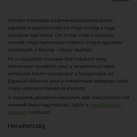
részletekért
Minden fontosabb klubmérkőzés befejeződött,
egyedül a spanyol kettő fut még mindig a nagy
országok ligái közül. Ott is már csak a rájátszás
maradt, majd hamarosan kiderül, melyik együttes
csatlakozik a Racing – Depor duóhoz.
Mi a válogatott meccsek felé indulunk meg.
Hamarosan kezdetét veszi a tengerentúli vébé,
amelynek három ország lesz a házigazdája: Az
Egyesült Államok, ahol a mérkőzések többsége zajlik
majd, valamint Mexikó és Kanada.
A csapatok gőzerővel készülnek, első meccsünkön két
szereplő feszül egymásnak: Jöjjön a
Horvátország –
Belgium
találkozó!
Horvátország