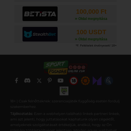
100,000 Ft
Oldal megnyitása
100 USDT
Oldal megnyitása
18+ | Csak felnőtteknek: szerencsejáték függőség esetén fordulj
szakemberhez.
Tájékoztatás:
Ezen a webhelyen található linkek partneri linkek,
ami azt jelenti, hogy juttatásokat kaphatunk olyan cégektől,
amelyeknek szolgáltatásait értékeljük, anélkül, hogy az Ön
számára többletköltséget jelentsen. Minden egyes webhelyet