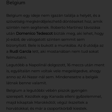
Belgium
Belgium egy ideje nem igazán találja a helyét, és a
szövetség megkérdőjelezhető döntéseket hoz, amik
szintén nem segítenek. Roberto Martínez távozása
után
Domenico Tedescot
bízták meg, aki lehet, hogy
jó edző, de válogatott szinten semmit sem
bizonyított. Bele is bukott a munkába. Az ő utódja az
a
Rudi García
lett, aki mostanában nem tud sokat
felmutatni.
Legutóbb a Napolinál dolgozott, 16 meccs után ment
is, egyáltalán nem voltak vele megelégedve, ahogy
anno az Al-Nassr-nál sem. Mindenesetre a belgák
látnak benne valamit.
Belgium a legutóbbi vébén piszok gyengén
szerepelt. Kezdtek egy Kanada elleni győzelemmel,
majd kikaptak Marokkótól, végül ikszeltek a
horvátokkal, és már a csoportkörből kiestek.