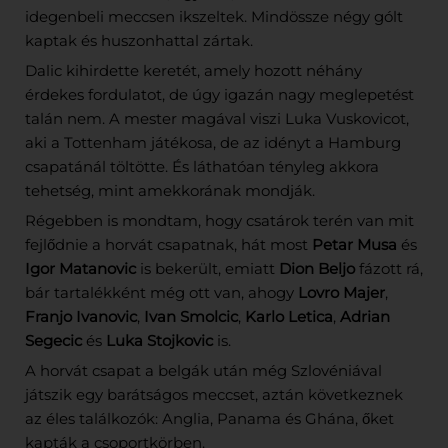
idegenbeli meccsen ikszeltek. Mindössze négy gólt
kaptak és huszonhattal zártak.
Dalic kihirdette keretét, amely hozott néhány
érdekes fordulatot, de úgy igazán nagy meglepetést
talán nem. A mester magával viszi Luka Vuskovicot,
aki a Tottenham játékosa, de az idényt a Hamburg
csapatánál töltötte. És láthatóan tényleg akkora
tehetség, mint amekkorának mondják.
Régebben is mondtam, hogy csatárok terén van mit
fejlődnie a horvát csapatnak, hát most
Petar Musa
és
Igor Matanovic
is bekerült, emiatt
Dion Beljo
fázott rá,
bár tartalékként még ott van, ahogy
Lovro Majer
,
Franjo Ivanovic
,
Ivan Smolcic
,
Karlo Letica
,
Adrian
Segecic
és
Luka Stojkovic
is.
A horvát csapat a belgák után még Szlovéniával
játszik egy barátságos meccset, aztán következnek
az éles találkozók: Anglia, Panama és Ghána, őket
kapták a csoportkörben.