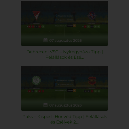
07 augusztus 2026
Debreceni VSC – Nyíregyháza Tipp |
Felállások és Esé...
07 augusztus 2026
Paks – Kispest-Honvéd Tipp | Felállások
és Esélyek 2...