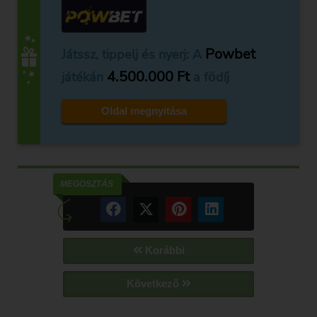
Powbet
Játssz, tippelj és nyerj: A
4.500.000 Ft
játékán
a fődíj
Oldal megnyitása
MEGOSZTÁS
Korábbi
Következő