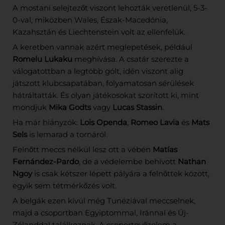
A mostani selejtezőt viszont lehozták veretlenül, 5-3-
0-val, miközben Wales, Észak-Macedónia,
Kazahsztán és Liechtenstein volt az ellenfelük.
A keretben vannak azért meglepetések, például
Romelu Lukaku
meghívása. A csatár szerezte a
válogatottban a legtöbb gólt, idén viszont alig
játszott klubcsapatában, folyamatosan sérülések
hátráltatták. És olyan játékosokat szorított ki, mint
mondjuk
Mika Godts
vagy
Lucas Stassin
.
Ha már hiányzók:
Lois Openda
,
Romeo Lavia
és
Mats
Sels
is lemarad a tornáról.
Felnőtt meccs nélkül lesz ott a vébén
Matías
Fernández-Pardo
, de a védelembe behívott
Nathan
Ngoy
is csak kétszer lépett pályára a felnőttek között,
egyik sem tétmérkőzés volt.
A belgák ezen kívül még Tunéziával meccselnek,
majd a csoportban Egyiptommal, Iránnal és Új-
Zélanddal találkoznak. A csoportgyőzelem a