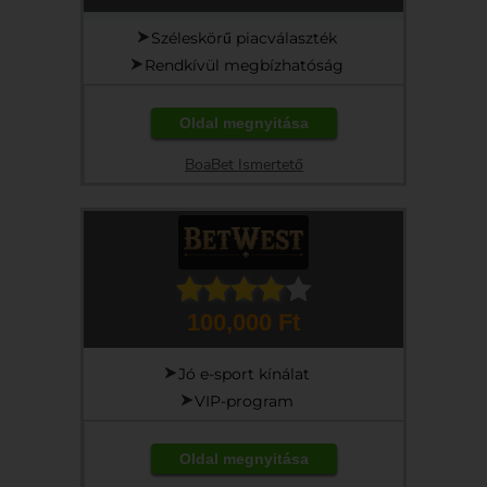
Széleskörű piacválaszték
Rendkívül megbízhatóság
Oldal megnyitása
BoaBet Ismertető
100,000 Ft
Jó e-sport kínálat
VIP-program
Oldal megnyitása