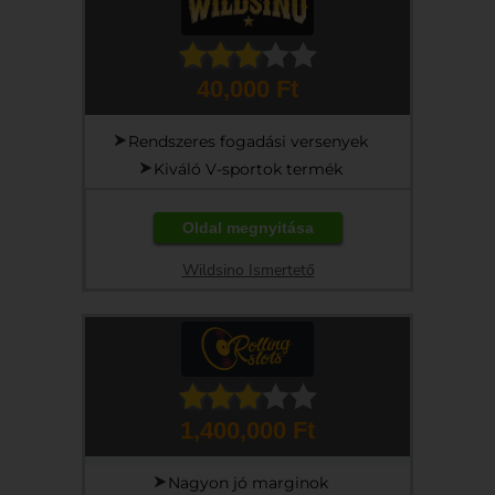
40,000 Ft
Rendszeres fogadási versenyek
Kiváló V-sportok termék
Oldal megnyitása
Wildsino Ismertető
1,400,000 Ft
Nagyon jó marginok