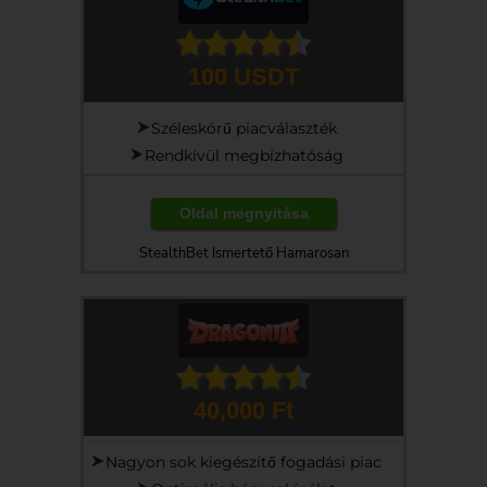
100 USDT
Széleskörű piacválaszték
Rendkívül megbízhatóság
Oldal megnyitása
StealthBet Ismertető Hamarosan
40,000 Ft
Nagyon sok kiegészítő fogadási piac