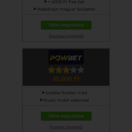
+ 4000 Ft free bet
Webdizájn magyar felülettel
Oldal megnyitása
Sportaza Ismertető
40,000 Ft
Sokféle fizetési mód
Kiváló mobil weboldal
Oldal megnyitása
Powbet Ismertető