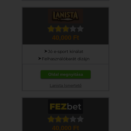
40,000 Ft
Jó e-sport kínálat
Felhasználóbarát dizájn
Oldal megnyitása
Lanista Ismertető
40,000 Ft