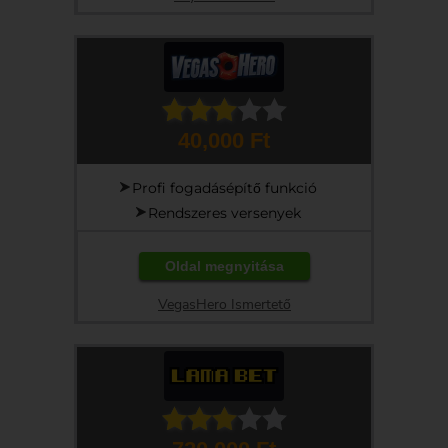
40,000 Ft
Profi fogadásépítő funkció
Rendszeres versenyek
Oldal megnyitása
VegasHero Ismertető