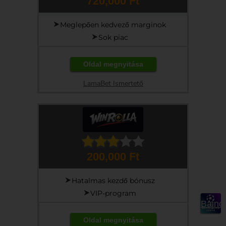
720,000 Ft
Meglepően kedvező marginok
Sok piac
Oldal megnyitása
LamaBet Ismertető
200,000 Ft
Hatalmas kezdő bónusz
VIP-program
Bajno
Oldal megnyitása
Ligája