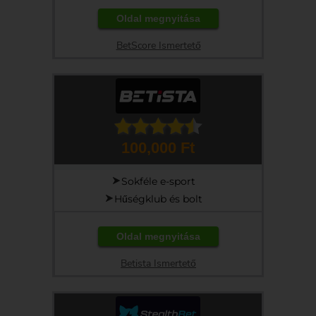
Oldal megnyitása
BetScore Ismertető
100,000 Ft
Sokféle e-sport
Hűségklub és bolt
Oldal megnyitása
Betista Ismertető