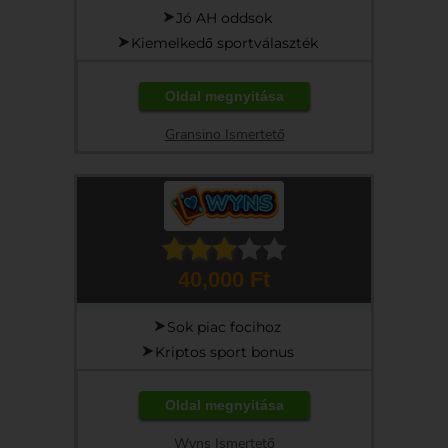
Jó AH oddsok
Kiemelkedő sportválaszték
Oldal megnyitása
Gransino Ismertető
40,000 Ft
Sok piac focihoz
Kriptos sport bonus
Oldal megnyitása
Wyns Ismertető