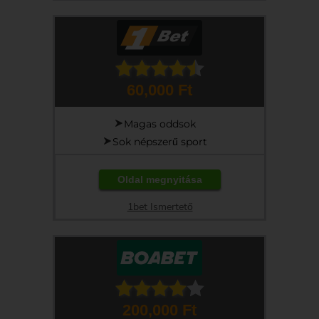
60,000 Ft
Magas oddsok
Sok népszerű sport
Oldal megnyitása
1bet Ismertető
200,000 Ft