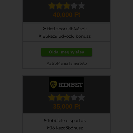
40,000 Ft
Heti sportkihívások
Bőkezű üdvözlő bónusz
Oldal megnyitása
AstroMania Ismertető
35,000 Ft
Többféle e-sportok
Jó kezdőbónusz