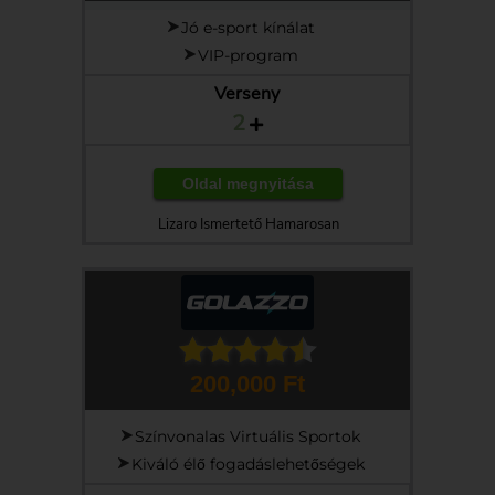
Jó e-sport kínálat
VIP-program
Verseny
2
Oldal megnyitása
Lizaro Ismertető Hamarosan
200,000 Ft
Színvonalas Virtuális Sportok
Kiváló élő fogadáslehetőségek