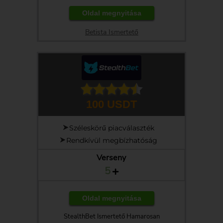
Oldal megnyitása
Betista Ismertető
100 USDT
Széleskörű piacválaszték
Rendkívül megbízhatóság
Verseny
5
Oldal megnyitása
StealthBet Ismertető Hamarosan