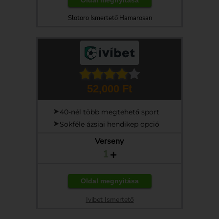
Oldal megnyitása
Slotoro Ismertető Hamarosan
52,000 Ft
40-nél több megtehető sport
Sokféle ázsiai hendikep opció
Verseny
1
Oldal megnyitása
Ivibet Ismertető