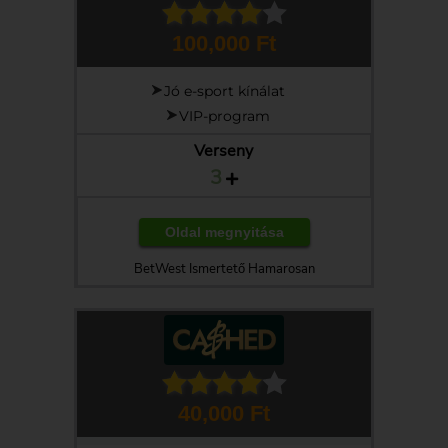
100,000 Ft
Jó e-sport kínálat
VIP-program
Verseny
3
Oldal megnyitása
BetWest Ismertető Hamarosan
40,000 Ft