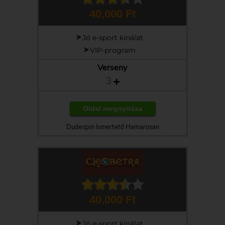
40,000 Ft
Jó e-sport kínálat
VIP-program
Verseny
3
Oldal megnyitása
Dudespin Ismertető Hamarosan
40,000 Ft
Jó e-sport kínálat