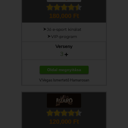
180,000 Ft
Jó e-sport kínálat
VIP-program
Verseny
3
Oldal megnyitása
V.Vegas Ismertető Hamarosan
120,000 Ft