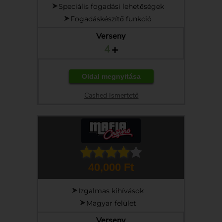
Speciális fogadási lehetőségek
Fogadáskészítő funkció
Verseny
4
Oldal megnyitása
Cashed Ismertető
40,000 Ft
Izgalmas kihívások
Magyar felület
Verseny