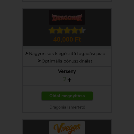
40,000 Ft
Nagyon sok kiegészítő fogadási piac
Optimális bónuszkínálat
Verseny
2
Oldal megnyitása
Dragonia Ismertető