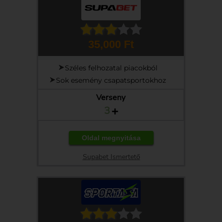
35,000 Ft
Széles felhozatal piacokból
Sok esemény csapatsportokhoz
Verseny
3
Oldal megnyitása
Supabet Ismertető