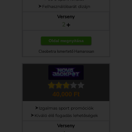
Felhasználóbarát dizájn
Verseny
2
Oldal megnyitása
Cleobetra Ismertető Hamarosan
40,000 Ft
Izgalmas sport promóciók
Kiváló élő fogadás lehetőségek
Verseny