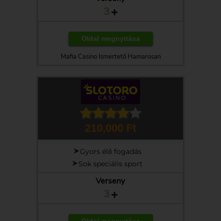
3
Oldal megnyitása
Mafia Casino Ismertető Hamarosan
210,000 Ft
Gyors élő fogadás
Sok speciális sport
Verseny
3