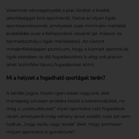
Valamivel vérszegényebb a piac kínálat a kisebb
jelentőséggel bíró sportoknál, illetve az olyan ligák
sporteseményeinél, amelyeket csak minimális mértékű
érdeklődés övez a felhasználók részéről (pl. másod- és
harmadosztályú ligák mérkőzései). Az viszont
mindenféleképpen pozitívum, hogy a kiemelt sportok és
ligák esetében az élő fogadásokhoz is elég sok piacon
lehet különféle típusú fogadásokat kötni.
Mi a helyzet a fogadható sportágak terén?
A kérdés jogos, hiszen igen sokan vagyunk, akik
manapság szívesen próbára teszik a szerencséjüket, no
meg a „szaktudásukat” olyan sportokra való fogadások
révén, amelyekről még néhány évvel ezelőtt csak azt sem
tudtuk, „hogy eszik, vagy isszák” őket. Hogy pontosan
milyen sportokra is gondolunk?