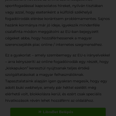
sportfogadással kapcsolatos híreket, nyilván tisztában
vagy azzal, hogy esetenként a külföldi székhelyű
fogadóirodák elérése korántsem problémamentes. Sajnos
hazánk kormánya már jó ideje, igyekszik mindenféle
csalafinta módon meggátolni az EU-ban bejegyzett
cégeket abba, hogy hozzáférhessenek a magyar
szerencsejáték piac online / internetes szegmenséhez.
Ez a gyakorlat – amely szembemegy az EU-s irányelvekkel
– arra kényszeríti az online fogadóirodák egy részét, hogy
„kiskapukon” keresztül nyújtsanak teljes értékű
szolgáltatásokat a magyar felhasználóknak.
Tapasztalataink alapján igen gyakran megesik, hogy egy
adott buki webhelye, amely pár héttel ezelőtt még
elérhető volt, blokkolásra kerül, és ezért csak speciális
hivatkozások révén lehet hozzáférni az oldalához.
LibraBet Belépés