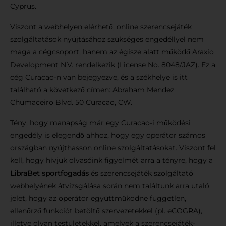
Cyprus.
Viszont a webhelyen elérhető, online szerencsejáték
szolgáltatások nyújtásához szükséges engedéllyel nem
maga a cégcsoport, hanem az égisze alatt működő Araxio
Development N.V. rendelkezik (License No. 8048/JAZ). Ez a
cég Curacao-n van bejegyezve, és a székhelye is itt
található a következő címen: Abraham Mendez
Chumaceiro Blvd. 50 Curacao, CW.
Tény, hogy manapság már egy Curacao-i működési
engedély is elegendő ahhoz, hogy egy operátor számos
országban nyújthasson online szolgáltatásokat. Viszont fel
kell, hogy hívjuk olvasóink figyelmét arra a tényre, hogy a
LibraBet sportfogadás
és szerencsejáték szolgáltató
webhelyének átvizsgálása során nem találtunk arra utaló
jelet, hogy az operátor együttműködne független,
ellenőrző funkciót betöltő szervezetekkel (pl. eCOGRA),
illetve olyan testületekkel, amelyek a szerencsejáték-