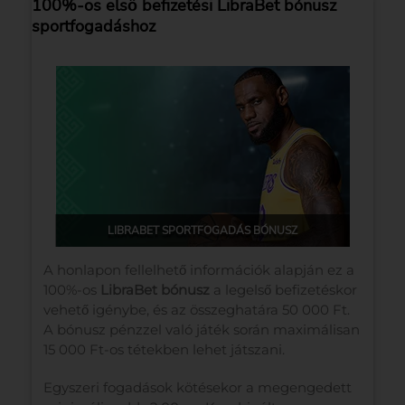
100%-os első befizetési LibraBet bónusz
sportfogadáshoz
LIBRABET SPORTFOGADÁS BÓNUSZ
A honlapon fellelhető információk alapján ez a
100%-os
LibraBet bónusz
a legelső befizetéskor
vehető igénybe, és az összeghatára 50 000 Ft.
A bónusz pénzzel való játék során maximálisan
15 000 Ft-os tétekben lehet játszani.
Egyszeri fogadások kötésekor a megengedett