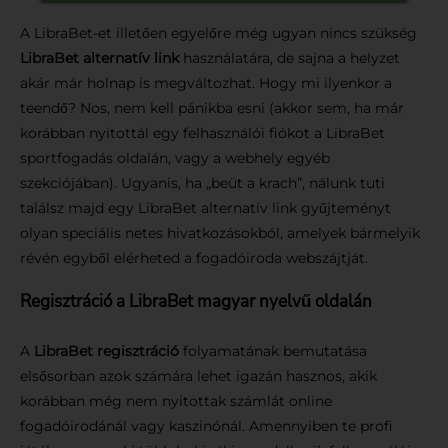
A LibraBet-et illetően egyelőre még ugyan nincs szükség
LibraBet alternatív link
használatára, de sajna a helyzet
akár már holnap is megváltozhat. Hogy mi ilyenkor a
teendő? Nos, nem kell pánikba esni (akkor sem, ha már
korábban nyitottál egy felhasználói fiókot a LibraBet
sportfogadás oldalán, vagy a webhely egyéb
szekciójában). Ugyanis, ha „beüt a krach”, nálunk tuti
találsz majd egy LibraBet alternatív link gyűjteményt
olyan speciális netes hivatkozásokból, amelyek bármelyik
révén egyből elérheted a fogadóiroda webszájtját.
Regisztráció a LibraBet magyar nyelvű oldalán
A
LibraBet regisztráció
folyamatának bemutatása
elsősorban azok számára lehet igazán hasznos, akik
korábban még nem nyitottak számlát online
fogadóirodánál vagy kaszinónál. Amennyiben te profi