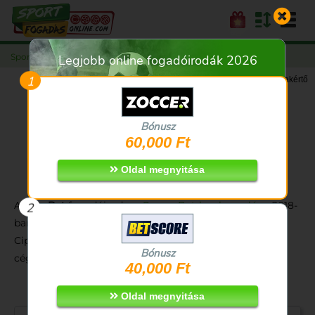
Toggl
naviga
Sportfogadás
LibraBet Magyar
Legjobb online fogadóirodák 2026
1
Bartos László
, Szerencsejáték szakértő
LibraBet vélemények - Regisztrációs lépések
Bónusz
és bónuszok
60,000 Ft
LibraBet Magyar Link
Oldal megnyitása
A
LibraBet
fogadóiroda, a
CampoBet-hez hasonlóan
2018-
2
ban jelent meg világhálón. Ez az online bukméker is a
Cipruson bejegyzett Tranello Group of Companies
Bónusz
cégcsoport tulajdonában van.
40,000 Ft
Mutass többet
Oldal megnyitása