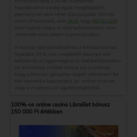
minimális odds 2.00-es. Kombinált
fogadásoknál pedig egyik megfogadott
eseménynél sem lehet alacsonyabb 1.50-nél.
Azon elhasználók, akik
Skrill
, vagy
NETELLER
által hajtják végre az első befizetésüket, nem
vehetnek részt ebben a promócióban.
A bónusz igénybevételéhez a felhasználónak
legalább 20 €-nak megfelelő összeget kell
befizetnie az egyenlegére az első befizetésekor.
Az említettek mellett fontos azt is tudnod,
hogy a bónusz igénylése végett előzetesen fel
kell venned a kapcsolatot (pl. online chat-en,
vagy e-mailben) az ügyfélszolgálattal.
100%-os online casino LibraBet bónusz
150 000 Ft értékben