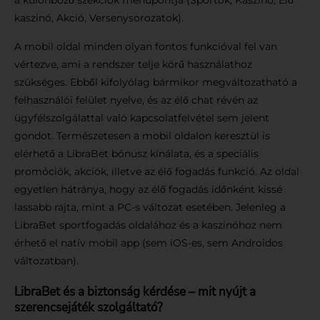
kaszinó, Akció, Versenysorozatok).
A mobil oldal minden olyan fontos funkcióval fel van
vértezve, ami a rendszer telje körű használathoz
szükséges. Ebből kifolyólag bármikor megváltozatható a
felhasználói felület nyelve, és az élő chat révén az
ügyfélszolgálattal való kapcsolatfelvétel sem jelent
gondot. Természetesen a mobil oldalon keresztül is
elérhető a LibraBet bónusz kínálata, és a speciális
promóciók, akciók, illetve az élő fogadás funkció. Az oldal
egyetlen hátránya, hogy az élő fogadás időnként kissé
lassabb rajta, mint a PC-s változat esetében. Jelenleg a
LibraBet sportfogadás oldalához és a kaszinóhoz nem
érhető el natív mobil app (sem iOS-es, sem Androidos
változatban).
LibraBet és a biztonság kérdése – mit nyújt a
szerencsejáték szolgáltató?