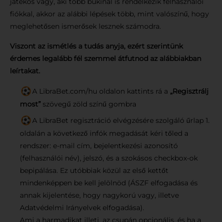
játékos vagy, aki több bukinál is rendelkezik felhasználói
fiókkal, akkor az alábbi lépések több, mint valószínű, hogy
meglehetősen ismerősek lesznek számodra.
Viszont az ismétlés a tudás anyja, ezért szerintünk
érdemes legalább fél szemmel átfutnod az alábbiakban
leírtakat.
A LibraBet.com/hu oldalon kattints rá a
„Regisztrálj
most”
szövegű zöld színű gombra
A LibraBet regisztráció elvégzésére szolgáló űrlap 1.
oldalán a következő infók megadását kéri tőled a
rendszer: e-mail cím, bejelentkezési azonosító
(felhasználói név), jelszó, és a szokásos checkbox-ok
bepipálása. Ez utóbbiak közül az első kettőt
mindenképpen be kell jelölnöd (ÁSZF elfogadása és
annak kijelentése, hogy nagykorú vagy, illetve
Adatvédelmi Irányelvek elfogadása).
Ami a harmadikat illeti, az csupán opcionális, és ha a