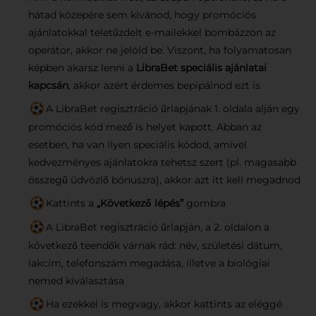
hátad közepére sem kívánod, hogy promóciós
ajánlatokkal teletűzdelt e-mailekkel bombázzon az
operátor, akkor ne jelöld be. Viszont, ha folyamatosan
képben akarsz lenni a
LibraBet speciális ajánlatai
kapcsán
, akkor azért érdemes bepipálnod ezt is
A LibraBet regisztráció űrlapjának 1. oldala alján egy
promóciós kód mező is helyet kapott. Abban az
esetben, ha van ilyen speciális kódod, amivel
kedvezményes ajánlatokra tehetsz szert (pl. magasabb
összegű üdvözlő bónuszra), akkor azt itt kell megadnod
Kattints a
„Következő lépés”
gombra
A LibraBet regisztráció űrlapján, a 2. oldalon a
következő teendők várnak rád: név, születési dátum,
lakcím, telefonszám megadása, illetve a biológiai
nemed kiválasztása
Ha ezekkel is megvagy, akkor kattints az eléggé