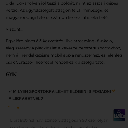
oldal ugyanolyan jól teszi a dolgát, mint az asztali gépes
verzió. Az ügyfélszolgált átlagon felüli minőségű, és
magyarországi telefonszámon keresztül is elérhető.
Viszont…
Egyelőre nincs élő közvetítés (live streaming) funkció,
elég szerény a piackínálat a kevésbé népszerű sportokhoz,
nem áll rendelkezésre mobil app a rendszerhez, és jelenleg
csak Curacao-i licenccel rendelkezik a szolgáltató.
GYIK
✅ MILYEN SPORTOKRA LEHET ÉLŐBEN IS FOGADNI
A LIBRABETNÉL?
Bajno
LibraBet-nél havi szinten, átlagosan 50 ezer olyan
Ligája
sportesemény kerül fel a fogadási ajánlatba,