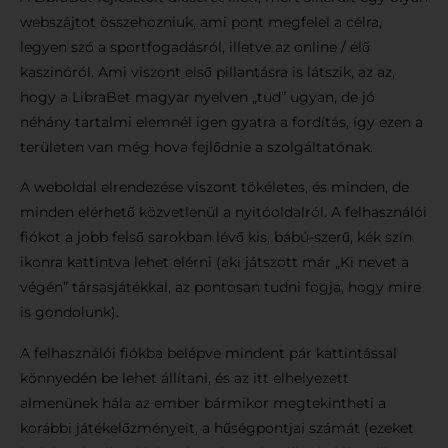
webszájtot összehozniuk, ami pont megfelel a célra,
legyen szó a sportfogadásról, illetve az online / élő
kaszinóról. Ami viszont első pillantásra is látszik, az az,
hogy a LibraBet magyar nyelven „tud” ugyan, de jó
néhány tartalmi elemnél igen gyatra a fordítás, így ezen a
területen van még hova fejlődnie a szolgáltatónak.
A weboldal elrendezése viszont tökéletes, és minden, de
minden elérhető közvetlenül a nyitóoldalról. A felhasználói
fiókot a jobb felső sarokban lévő kis, bábú-szerű, kék szín
ikonra kattintva lehet elérni (aki játszott már „Ki nevet a
végén” társasjátékkal, az pontosan tudni fogja, hogy mire
is gondolunk).
A felhasználói fiókba belépve mindent pár kattintással
könnyedén be lehet állítani, és az itt elhelyezett
almenünek hála az ember bármikor megtekintheti a
korábbi játékelőzményeit, a hűségpontjai számát (ezeket