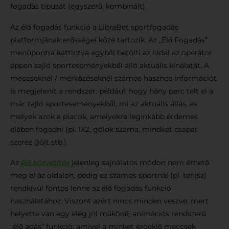
fogadás típusát (egyszerű, kombinált).
Az élő fogadás funkció a LibraBet sportfogadás
platformjának erősségei közé tartozik. Az „Élő Fogadás”
menüpontra kattintva egyből betölti az oldal az operátor
éppen zajló sporteseményekből álló aktuális kínálatát. A
meccseknél / mérkőzéseknél számos hasznos információt
is megjelenít a rendszer: például, hogy hány perc telt el a
már zajló sporteseményekből, mi az aktuális állás, és
melyek azok a piacok, amelyekre leginkább érdemes
élőben fogadni (pl. 1X2, gólok száma, mindkét csapat
szerez gólt stb.).
Az
élő közvetítés
jelenleg sajnálatos módon nem érhető
még el az oldalon, pedig ez számos sportnál (pl. tenisz)
rendkívül fontos lenne az élő fogadás funkció
használatához. Viszont azért nincs minden veszve, mert
helyette van egy elég jól működő, animációs rendszerű
„élő adás” funkció, amivel a minket érdeklő meccsek