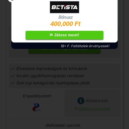
Bónusz
400,000 Ft
150,000 Ft
Játssz most!
Üdvözlő bónusz:
18+ F. Feltételek érvényesek!
Szerezd meg a bónuszt
Élvezetes bajnokságok és kihívások
Kiváló ügyféltámogatási rendszer
Sok top kategóriás nyerőgépes játék
Engedélyezett
Áttekintés
Rabona ismertető
Befizetési opciók: