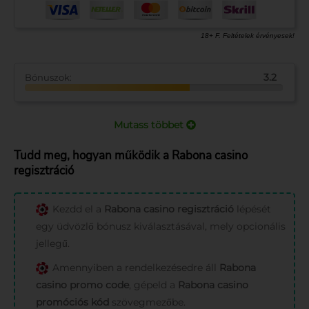
3.2
Bónuszok:
3.2
Tudd meg, hogyan működik a Rabona casino
regisztráció
Kezdd el a
Rabona casino regisztráció
lépését
egy üdvözlő bónusz kiválasztásával, mely opcionális
jellegű.
Amennyiben a rendelkezésedre áll
Rabona
casino promo code
, gépeld a
Rabona casino
promóciós kód
szövegmezőbe.