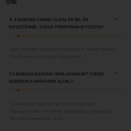
GYIK
📱 A RABONA CASINO OLDALÁN BE- ÉS
KIFIZETÉSNÉL TUDOK FORINTBAN IS FIZETNI?
Igen, mindkét pénzügyi műveletet el tudod végezni
forint alapon is magyar ügyfélként.
❔ A RABONA KASZINÓ HONLAPJÁN MIT TUDOK
SZEREZNI A KIHÍVÁSOK ÁLTAL?
A webhelyen egyszeri és heti kihívásokkal
hűségpontokat (érméket) szerezhetsz a feladatok,
kihívások teljesítése révén.