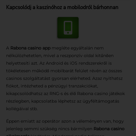
Kapcsolódj a kaszinóhoz a mobilodról bárhonnan
A
Rabona casino app
megléte egyáltalán nem
nélkülözhetetlen, mivel a reszponzív oldal kitűnően
helyettesíti azt. Az Android és iOS rendszerekről is
tökéletesen működő mobilbarát felület révén az összes
casinos szolgáltatást gyorsan elérheted. Azaz nyithatsz
fiókot, intézheted a pénzügyi tranzakciókat,
kikapcsolódhatsz az RNG-s és élő Rabona casino játékok
részlegben, kapcsolatba léphetsz az ügyféltámogatás
kollégáival stb.
Éppen emiatt az operátor azon a véleményen van, hogy
jelenleg semmi szükség nincs bármilyen
Rabona casino