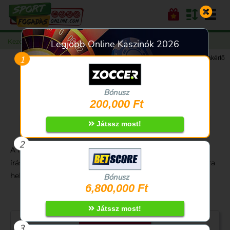
Toggl
naviga
Kezdőlap
Rabona Magyar
Rabona casino Magyar
Legjobb Online Kaszinók 2026
1
Bartos László
, Szerencsejáték szakértő
Rabona kaszinó – Óriási választék minőségi
Bónusz
játékok terén
200,000 Ft
Rabona Casino Regisztráció
Játssz most!
2
A magyar
online casino oldalak
széles felhozatala közül
írásunkban a
Rabona casino
funkcióira és szolgáltatásaira
helyezzük a hangsúlyt.
Bónusz
6,800,000 Ft
Mutass többet
Játssz most!
3