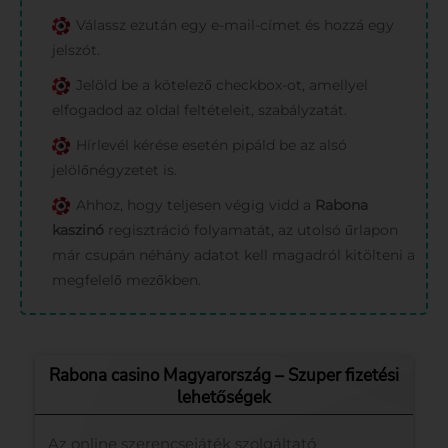
Válassz ezután egy e-mail-címet és hozzá egy
jelszót.
Jelöld be a kötelező checkbox-ot, amellyel
elfogadod az oldal feltételeit, szabályzatát.
Hírlevél kérése esetén pipáld be az alsó
jelölőnégyzetet is.
Ahhoz, hogy teljesen végig vidd a
Rabona
kaszinó
regisztráció folyamatát, az utolsó űrlapon
már csupán néhány adatot kell magadról kitölteni a
megfelelő mezőkben.
Rabona casino Magyarország – Szuper fizetési
lehetőségek
Az online szerencsejáték szolgáltató