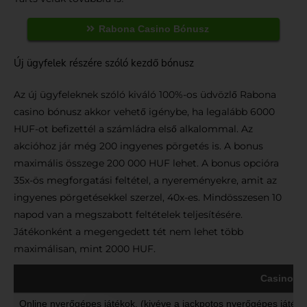
Rabona Casino Bónusz
Új ügyfelek részére szóló kezdő bónusz
Az új ügyfeleknek szóló kiváló 100%-os üdvözlő Rabona
casino bónusz akkor vehető igénybe, ha legalább 6000
HUF-ot befizettél a számládra első alkalommal. Az
akcióhoz jár még 200 ingyenes pörgetés is. A bonus
maximális összege 200 000 HUF lehet. A bonus opcióra
35x-ös megforgatási feltétel, a nyereményekre, amit az
ingyenes pörgetésekkel szerzel, 40x-es. Mindösszesen 10
napod van a megszabott feltételek teljesítésére.
Játékonként a megengedett tét nem lehet több
maximálisan, mint 2000 HUF.
Casino já
Online nyerőgépes játékok, (kivéve a jackpotos nyerőgépes játékok é