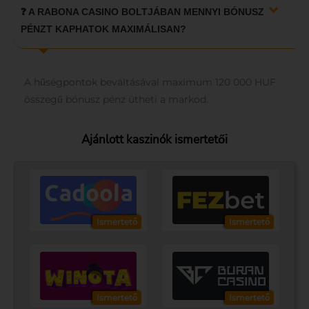
❓ A RABONA CASINO BOLTJÁBAN MENNYI BÓNUSZ
PÉNZT KAPHATOK MAXIMÁLISAN?
A hűségpontok beváltásával maximum 120 000 HUF
összegű bónusz pénz ütheti a markod.
ajánlott kaszinók ismertetői