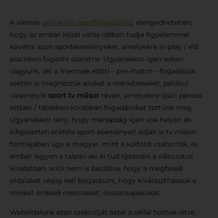
A sikeres
online élő sportfogadáshoz
elengedhetetlen,
hogy az ember közel valós időben tudja figyelemmel
követni azon sporteseményeket, amelyekre in-play / élő
piacokon fogadni szeretne. Ugyanakkor igen sokan
vagyunk, aki a meccsek előtti – pre-match – fogadások
esetén is megnézzük azokat a mérkőzéseket, például
valamelyik
sport tv műsor
révén, amelyekre igazi pénzes
tétben / tétekben korábban fogadásokat tettünk meg.
Ugyanakkor tény, hogy manapság igen sok helyen és
kifejezetten sokféle sport eseményeit adják le tv műsor
formájában úgy a magyar, mint a külföldi csatornák, és
ember legyen a talpán aki ki tud igazodni a változatos
kínálatban, arról nem is beszélve, hogy a megfelelő
oldalakat végig kell bogarászni, hogy kiválaszthassuk a
minket érdeklő meccseket, összecsapásokat.
Weboldalunk ezen szekcióját azzal a céllal hoztuk létre,