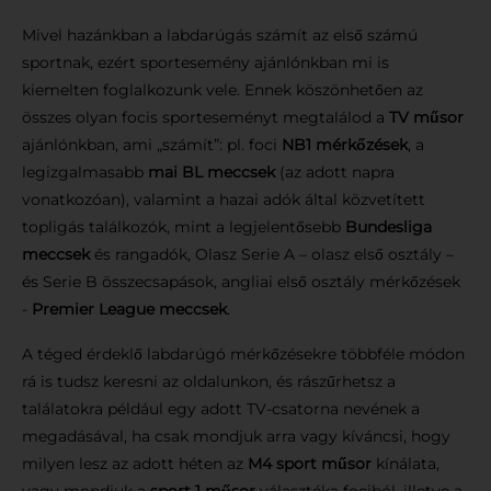
Mivel hazánkban a labdarúgás számít az első számú
sportnak, ezért sportesemény ajánlónkban mi is
kiemelten foglalkozunk vele. Ennek köszönhetően az
összes olyan focis sporteseményt megtalálod a
TV műsor
ajánlónkban, ami „számít”: pl. foci
NB1 mérkőzések
, a
legizgalmasabb
mai BL meccsek
(az adott napra
vonatkozóan), valamint a hazai adók által közvetített
topligás találkozók, mint a legjelentősebb
Bundesliga
meccsek
és rangadók, Olasz Serie A – olasz első osztály –
és Serie B összecsapások, angliai első osztály mérkőzések
-
Premier League meccsek
.
A téged érdeklő labdarúgó mérkőzésekre többféle módon
rá is tudsz keresni az oldalunkon, és rászűrhetsz a
találatokra például egy adott TV-csatorna nevének a
megadásával, ha csak mondjuk arra vagy kíváncsi, hogy
milyen lesz az adott héten az
M4 sport műsor
kínálata,
vagy mondjuk a
sport 1 műsor
választéka fociból, illetve a