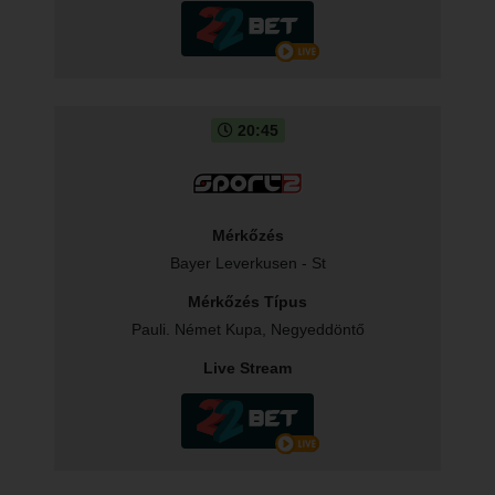
20:45
Mérkőzés
Bayer Leverkusen - St
Mérkőzés Típus
Pauli. Német Kupa, Negyeddöntő
Live Stream