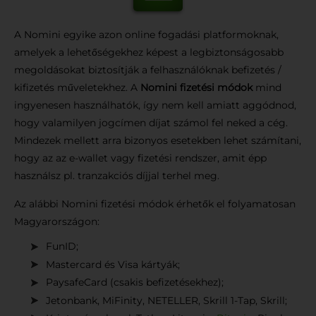
A Nomini egyike azon online fogadási platformoknak,
amelyek a lehetőségekhez képest a legbiztonságosabb
megoldásokat biztosítják a felhasználóknak befizetés /
kifizetés műveletekhez. A
Nomini fizetési módok
mind
ingyenesen használhatók, így nem kell amiatt aggódnod,
hogy valamilyen jogcímen díjat számol fel neked a cég.
Mindezek mellett arra bizonyos esetekben lehet számítani,
hogy az az e-wallet vagy fizetési rendszer, amit épp
használsz pl. tranzakciós díjjal terhel meg.
Az alábbi Nomini fizetési módok érhetők el folyamatosan
Magyarországon:
FunID;
Mastercard és Visa kártyák;
PaysafeCard (csakis befizetésekhez);
Jetonbank, MiFinity, NETELLER, Skrill 1-Tap, Skrill;