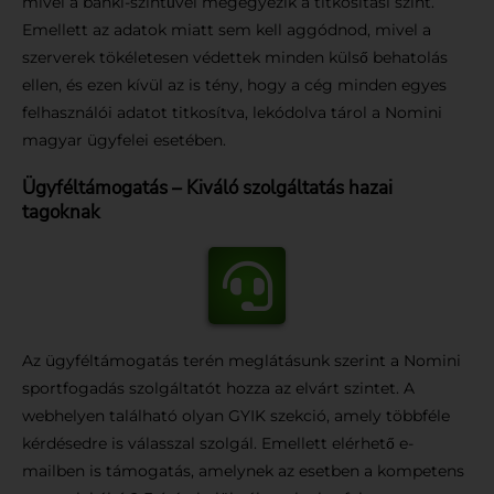
mivel a banki-szintűvel megegyezik a titkosítási szint.
Emellett az adatok miatt sem kell aggódnod, mivel a
szerverek tökéletesen védettek minden külső behatolás
ellen, és ezen kívül az is tény, hogy a cég minden egyes
felhasználói adatot titkosítva, lekódolva tárol a Nomini
magyar ügyfelei esetében.
Ügyféltámogatás – Kiváló szolgáltatás hazai
tagoknak
Az ügyféltámogatás terén meglátásunk szerint a Nomini
sportfogadás szolgáltatót hozza az elvárt szintet. A
webhelyen található olyan GYIK szekció, amely többféle
kérdésedre is válasszal szolgál. Emellett elérhető e-
mailben is támogatás, amelynek az esetben a kompetens