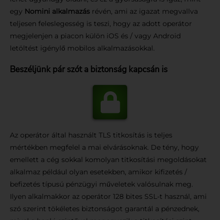
egy
Nomini alkalmazás
révén, ami az igazat megvallva
teljesen feleslegesség is teszi, hogy az adott operátor
megjelenjen a piacon külön iOS és / vagy Android
letöltést igénylő mobilos alkalmazásokkal.
Beszéljünk pár szót a biztonság kapcsán is
Az operátor által használt TLS titkosítás is teljes
mértékben megfelel a mai elvárásoknak. De tény, hogy
emellett a cég sokkal komolyan titkosítási megoldásokat
alkalmaz például olyan esetekben, amikor kifizetés /
befizetés típusú pénzügyi műveletek valósulnak meg.
Ilyen alkalmakkor az operátor 128 bites SSL-t használ, ami
szó szerint tökéletes biztonságot garantál a pénzednek,