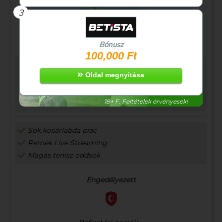
3
Bónusz
100,000 Ft
35,000 Ft
Üdvözlő bónusz:
Oldal megnyitása
Szerezd meg a bónuszt
18+ F. Feltételek érvényesek!
Sok kosárlabda piac
Remek Live Streaming
Magas tenisz oddsok
Engedélyezett