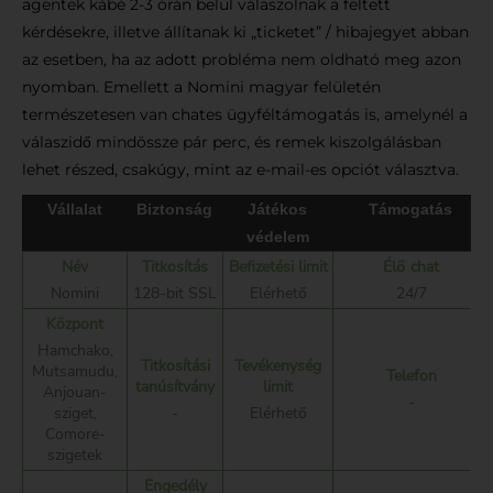
agentek kábé 2-3 órán belül válaszolnak a feltett
kérdésekre, illetve állítanak ki „ticketet” / hibajegyet abban
az esetben, ha az adott probléma nem oldható meg azon
nyomban. Emellett a Nomini magyar felületén
természetesen van chates ügyféltámogatás is, amelynél a
válaszidő mindössze pár perc, és remek kiszolgálásban
lehet részed, csakúgy, mint az e-mail-es opciót választva.
Vállalat
Biztonság
Játékos
Támogatás
védelem
Név
Titkosítás
Befizetési limit
Élő chat
Nomini
128-bit SSL
Elérhető
24/7
Központ
Hamchako,
Titkosítási
Tevékenység
Mutsamudu,
Telefon
tanúsítvány
limit
Anjouan-
-
sziget,
-
Elérhető
Comore-
szigetek
Engedély