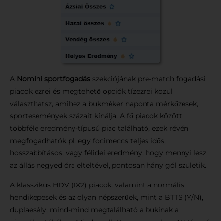
A
Nomini sportfogadás
szekciójának pre-match fogadási
piacok ezrei és megtehető opciók tízezrei közül
választhatsz, amihez a bukméker naponta mérkőzések,
sportesemények százait kínálja. A fő piacok között
többféle eredmény-típusú piac található, ezek révén
megfogadhatók pl. egy focimeccs teljes idős,
hosszabbításos, vagy félidei eredmény, hogy mennyi lesz
az állás negyed óra elteltével, pontosan hány gól születik.
A klasszikus HDV (1X2) piacok, valamint a normális
hendikepesek és az olyan népszerűek, mint a BTTS (Y/N),
duplaesély, mind-mind megtalálható a bukinak a