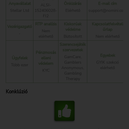
Anyavállalat
Önkizárás
E-mail cím
ALSI-
Stellar Ltd
152406028-
Elérhető
support@nomini.com
FI2
RTP analízis
Kiskorúak
Kapcsolatfelvételi
Vezérigazgató
védelme
űrlap
Nem
-
elérhető
Biztosított
Nem elérhető
Szerencsejáték
szervezetek
Pénzmosás
Egyebek
GamCare,
Ügyfelek
elleni
Gamblers
GYIK szekció
védelem
Több ezer
Anonymous,
elérhető
KYC
Gambling
Therapy
Konklúzió