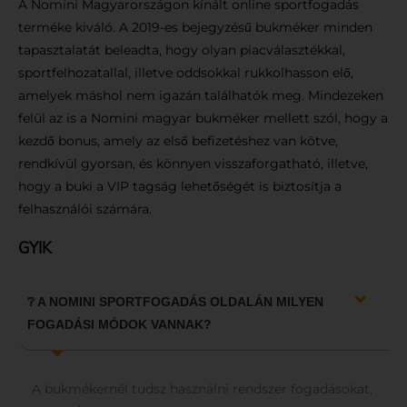
A Nomini Magyarországon kínált online sportfogadás
terméke kiváló. A 2019-es bejegyzésű bukméker minden
tapasztalatát beleadta, hogy olyan piacválasztékkal,
sportfelhozatallal, illetve oddsokkal rukkolhasson elő,
amelyek máshol nem igazán találhatók meg. Mindezeken
felül az is a Nomini magyar bukméker mellett szól, hogy a
kezdő bonus, amely az első befizetéshez van kötve,
rendkívül gyorsan, és könnyen visszaforgatható, illetve,
hogy a buki a VIP tagság lehetőségét is biztosítja a
felhasználói számára.
GYIK
❔ A NOMINI SPORTFOGADÁS OLDALÁN MILYEN
FOGADÁSI MÓDOK VANNAK?
A bukmékernél tudsz használni rendszer fogadásokat,