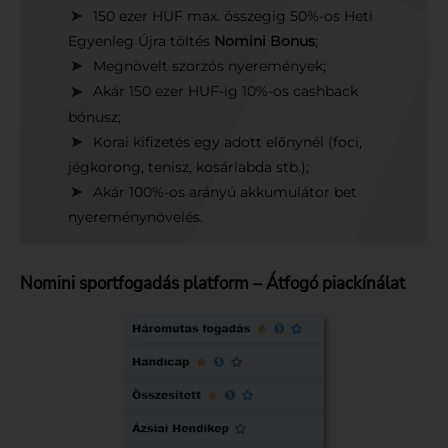
150 ezer HUF max. összegig 50%-os Heti
Egyenleg Újra töltés
Nomini Bonus
;
Megnövelt szorzós nyeremények;
Akár 150 ezer HUF-ig 10%-os cashback
bónusz;
Korai kifizetés egy adott előnynél (foci,
jégkorong, tenisz, kosárlabda stb.);
Akár 100%-os arányú akkumulátor bet
nyereménynövelés.
Nomini sportfogadás platform – Átfogó piackínálat