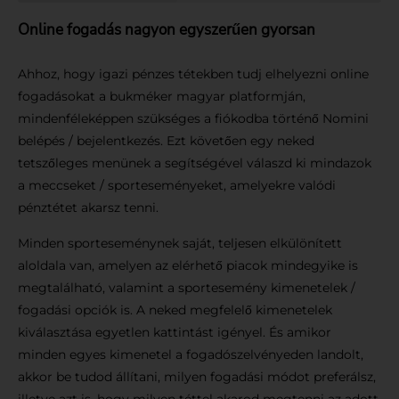
Online fogadás nagyon egyszerűen gyorsan
Ahhoz, hogy igazi pénzes tétekben tudj elhelyezni online
fogadásokat a bukméker magyar platformján,
mindenféleképpen szükséges a fiókodba történő Nomini
belépés / bejelentkezés. Ezt követően egy neked
tetszőleges menünek a segítségével válaszd ki mindazok
a meccseket / sporteseményeket, amelyekre valódi
pénztétet akarsz tenni.
Minden sporteseménynek saját, teljesen elkülönített
aloldala van, amelyen az elérhető piacok mindegyike is
megtalálható, valamint a sportesemény kimenetelek /
fogadási opciók is. A neked megfelelő kimenetelek
kiválasztása egyetlen kattintást igényel. És amikor
minden egyes kimenetel a fogadószelvényeden landolt,
akkor be tudod állítani, milyen fogadási módot preferálsz,