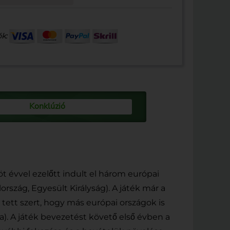
k:
Konklúzió
öt évvel ezelőtt indult el három európai
rszág, Egyesült Királyság). A játék már a
tett szert, hogy más európai országok is
a). A játék bevezetést követő első évben a