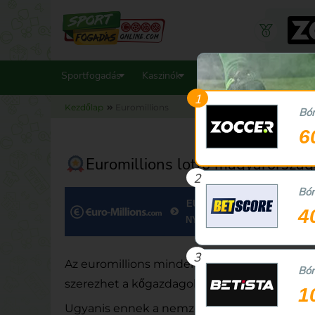
Sportfogadás
Kaszinók
Online Póker
Mobil
1
Kezdőlap
Euromillions
Bó
6
Euromillions lottó magyarorszá
2
Bó
EUROMILLIONS
KO
4
NYERŐSZÁMOK
SOR
3
Az euromillions minden idők legmagasabb főn
Bó
szerezhet a kőgazdagok irigylésre méltó vilá
1
Ugyanis ennek a nemzetközi szintű szerencse