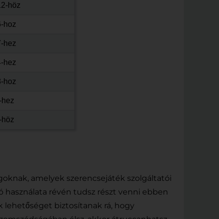
12-höz
6-hoz
7-hez
4-hez
8-hoz
-hez
-höz
goknak, amelyek szerencsejáték szolgáltatói
ló használata révén tudsz részt venni ebben
k lehetőséget biztosítanak rá, hogy