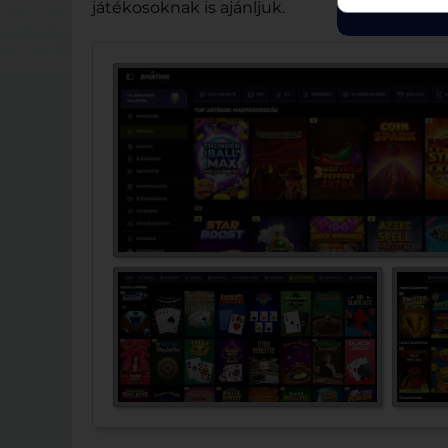
játékosoknak is ajánljuk.