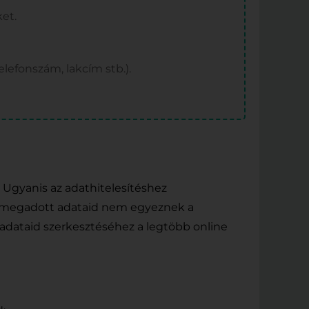
et.
elefonszám, lakcím stb.).
 Ugyanis az adathitelesítéshez
ak megadott adataid nem egyeznek a
 adataid szerkesztéséhez a legtöbb online