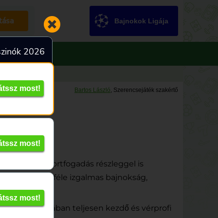
tása
Bajnokok Ligája
szinók 2026
tssz most!
Bartos László
, Szerencsejáték szakértő
átssz most!
rítékre. A sportfogadás részleggel is
webhelyen sokféle izgalmas bajnokság,
átssz most!
alatunk birtokában teljesen kezdő és vérprofi