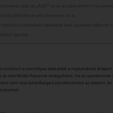
tumokat, azaz az „ÁSZF”-et és az adatvédelmi irányelvek
ortól, jelöld be az alsó checkbox-ot is.
 töltsd ki a személyes adataidat (név, születési időpont, t
ZÁSA” opcióra.
kitölteni a személyes adataidat a regisztrációs űrlapon.
z az ellenőrzési folyamat elvégzésére. Ha az operátorn
kor nem lesz lehetőséged pénzfelvételre az oldalon. Az
fordulnod.