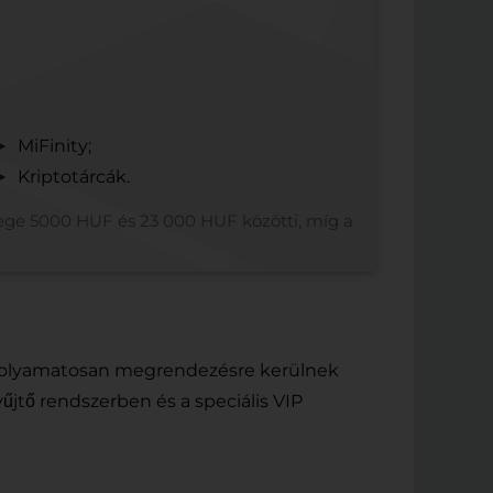
MiFinity;
Kriptotárcák.
zege 5000 HUF és 23 000 HUF közötti, míg a
 folyamatosan megrendezésre kerülnek
jtő rendszerben és a speciális VIP