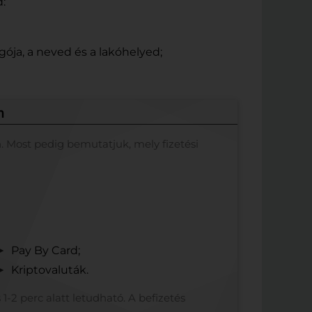
:
gója, a neved és a lakóhelyed;
n
. Most pedig bemutatjuk, mely fizetési
Pay By Card;
Kriptovaluták.
2 perc alatt letudható. A befizetés