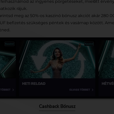
l felhasználnod az ingyenes pörgetéseket, mielőtt érvé
tkozik rájuk.
rintsd meg az 50%-os kaszinó bónusz akciót akár 280 00
F befizetés szükséges péntek és vasárnap között. Ame
tned.
Cashback Bónusz