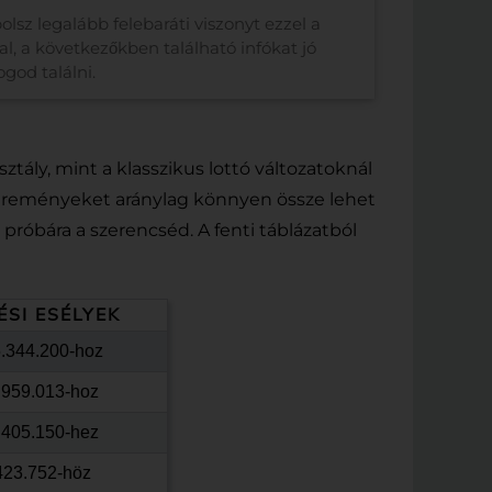
z legalább felebaráti viszonyt ezzel a
al, a következőkben található infókat jó
god találni.
ztály, mint a klasszikus lottó változatoknál
nyereményeket aránylag könnyen össze lehet
próbára a szerencséd. A fenti táblázatból
ÉSI ESÉLYEK
5.344.200-hoz
5.959.013-hoz
3.405.150-hez
 423.752-höz