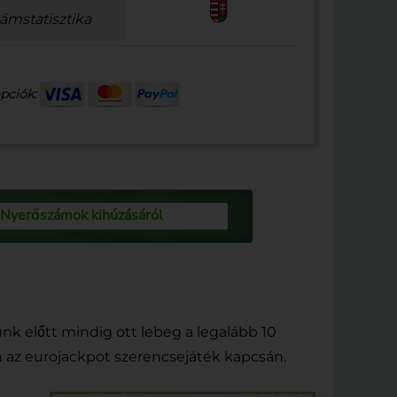
ámstatisztika
pciók:
Nyerőszámok kihúzásáról
ünk előtt mindig ott lebeg a legalább 10
an az eurojackpot szerencsejáték kapcsán.