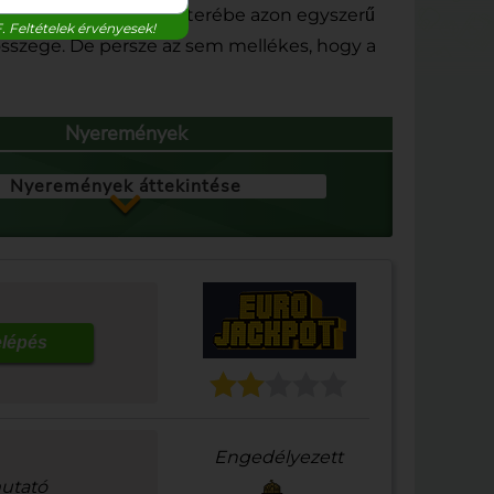
 beleértve, aminek hátterébe azon egyszerű
F. Feltételek érvényesek!
összege. De persze az sem mellékes, hogy a
Nyeremények
Nyeremények áttekintése
elépés
Engedélyezett
mutató