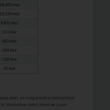
 26.485-hoz
 15.134-hez
: 9.631-hez
 : 672-höz
 : 602-höz
 : 344-hez
 : 128-hoz
 : 42-hoz
égisze alatt, és még ennél a nemzetközi
ttó, Skandináv lottó, Kenó és Luxor