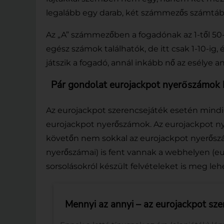
legalább egy darab, két számmezős számtábl
Az „A” számmezőben a fogadónak az 1-től 50-i
egész számok találhatók, de itt csak 1-10-ig
játszik a fogadó, annál inkább nő az esélye 
Pár gondolat eurojackpot nyerőszámok 
Az eurojackpot szerencsejáték esetén mindi
eurojackpot nyerőszámok. Az eurojackpot nyer
követőn nem sokkal az eurojackpot nyerőszá
nyerőszámai) is fent vannak a webhelyen (eur
sorsolásokról készült felvételeket is meg leh
Mennyi az annyi – az eurojackpot sze