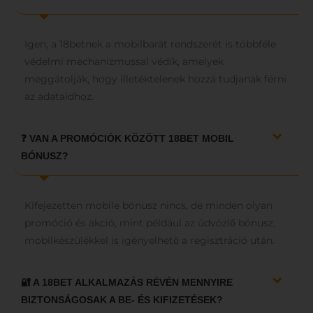
Igen, a 18betnek a mobilbarát rendszerét is többféle
védelmi mechanizmussal védik, amelyek
meggátolják, hogy illetéktelenek hozzá tudjanak férni
az adataidhoz.
❓ VAN A PROMÓCIÓK KÖZÖTT 18BET MOBIL
BÓNUSZ?
Kifejezetten mobile bónusz nincs, de minden olyan
promóció és akció, mint például az üdvözlő bónusz,
mobilkészülékkel is igényelhető a regisztráció után.
🔐 A 18BET ALKALMAZÁS RÉVÉN MENNYIRE
BIZTONSÁGOSAK A BE- ÉS KIFIZETÉSEK?