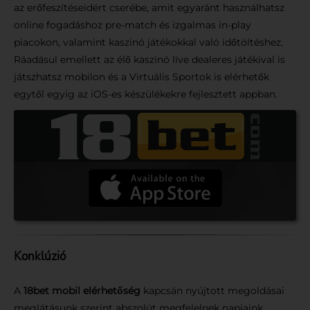
az erőfeszítéseidért cserébe, amit egyaránt használhatsz
online fogadáshoz pre-match és izgalmas in-play
piacokon, valamint kaszinó játékokkal való időtöltéshez.
Ráadásul emellett az élő kaszinó live dealeres játékival is
játszhatsz mobilon és a Virtuális Sportok is elérhetők
egytől egyig az iOS-es készülékekre fejlesztett appban.
Konklúzió
A
18bet mobil elérhetőség
kapcsán nyújtott megoldásai
meglátásunk szerint abszolút megfelelnek napjaink