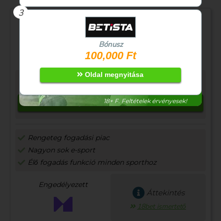
3
Bónusz
100,000 Ft
Oldal megnyitása
Nem verifikált
18+ F. Feltételek érvényesek!
Ajánlott bukmékerek
Rengeteg fogadási piac
Nagyon sok e-sport
Élő fogadás funkció minden sporthoz
Engedélyezett
Áttekintés
18bet ismertető