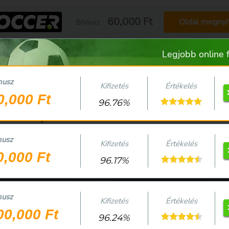
60,000 Ft
Oldal megnyi
Bónusz
Sportok
Más
Legjobb online
Fogadási Stratégiák
nusz
Kifizetés
Értékelés
0,000 Ft
96.76%
lwebszájt ismertető
nusz
pillanatnyilag nem érhető el, azt javasoljuk addig fogadj 
Kifizetés
Értékelés
0,000 Ft
96.17%
22bet Regisztráció
nusz
Kifizetés
Értékelés
apat partnereként is ismert
1xBet mobile
platformjának 
00,000 Ft
96.24%