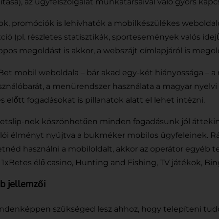
ítása), az ügyfélszolgálat munkatársaival való gyors kapcs
k, promóciók is lehívhatók a mobilkészülékes weboldalo
ió (pl. részletes statisztikák, sportesemények valós idej
appos megoldást is akkor, a webszájt címlapjáról is mego
Bet mobil weboldala – bár akad egy-két hiányossága – 
sználóbarát, a menürendszer használata a magyar nyelv
előtt fogadásokat is pillanatok alatt el lehet intézni.
betslip-nek köszönhetően minden fogadásunk jól áttekin
ói élményt nyújtva a bukméker mobilos ügyfeleinek. 
néd használni a mobiloldalt, akkor az operátor egyéb te
xBetes élő casino, Hunting and Fishing, TV játékok, Bingó
b jellemzői
mindenképpen szükséged lesz ahhoz, hogy telepíteni tud