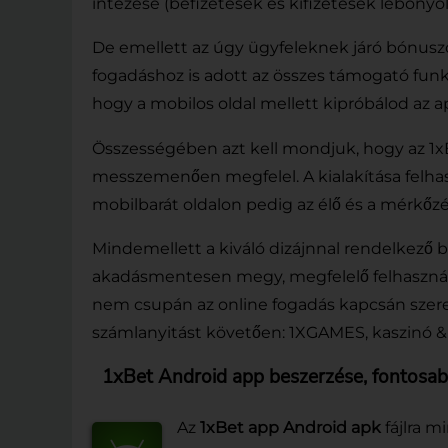
intézése (befizetések és kifizetések lebonyol
De emellett az úgy ügyfeleknek járó bónuszo
fogadáshoz is adott az összes támogató funkc
hogy a mobilos oldal mellett kipróbálod az 
Összességében azt kell mondjuk, hogy az 1x
messzemenően megfelel. A kialakítása felha
mobilbarát oldalon pedig az élő és a mérkőzés 
Mindemellett a kiváló dizájnnal rendelkező 
akadásmentesen megy, megfelelő felhasznál
nem csupán az online fogadás kapcsán szeret
számlanyitást követően: 1XGAMES, kaszinó & 1
1xBet Android app beszerzése, fontosab
Az
1xBet app Android apk
fájlra 