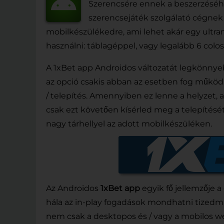
Szerencsére ennek a beszerzéséhe
szerencsejáték szolgálató cégnek 
mobilkészülékedre, ami lehet akár egy ultr
használni: táblagéppel, vagy legalább 6 colos
A 1xBet app Androidos változatát legkönnyeb
az opció csakis abban az esetben fog működni
/ telepítés. Amennyiben ez lenne a helyzet,
csak ezt követően kísérled meg a telepítését
nagy tárhellyel az adott mobilkészüléken.
Az Androidos
1xBet app
egyik fő jellemzője 
hála az in-play fogadások mondhatni tized
nem csak a desktopos és / vagy a mobilos we