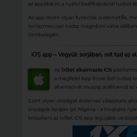
az applikáció, a nyelvi beállításoknál tudod á
Az app révén olyan funkciók is elérhetők, mi
teniszmeccset tudsz megnézni valós időben, 
tömkelegén.
iOS app – Vegyük sorjában, mit tud az a
Az
1xBet alkalmazás iOS
platformra
a megfelel App Store-ból tudod let
alternatívát muszáj átállítanod az A
Ezért olyan országot érdemes választani, ahol
országok listáján (pl. Nigéria – a hivatalos 
telepíteni az 1xBet iOS app legújabb verziój