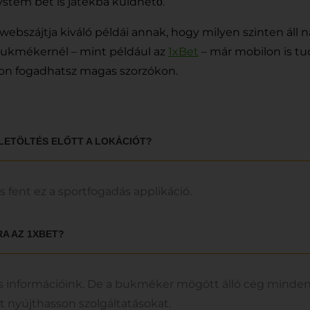
ystem bet is játékba küldhető.
 webszájtja kiváló példái annak, hogy milyen szinten áll 
ukmékernél – mint például az
1xBet
– már mobilon is tu
con fogadhatsz magas szorzókon.
P LETÖLTÉS ELŐTT A LOKÁCIÓT?
 fent ez a sportfogadás applikáció.
A AZ 1XBET?
s információink. De a bukméker mögött álló cég mind
nt nyújthasson szolgáltatásokat.