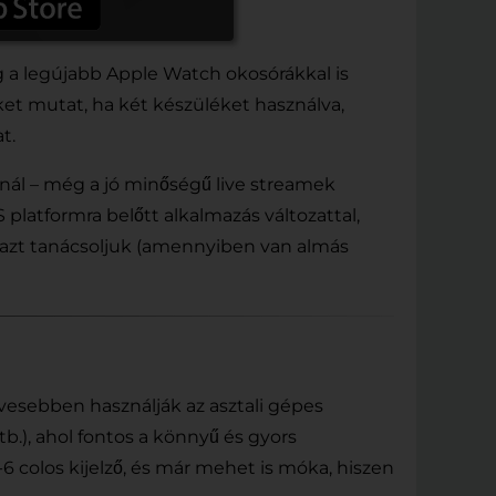
a legújabb Apple Watch okosórákkal is
et mutat, ha két készüléket használva,
t.
nál – még a jó minőségű live streamek
platformra belőtt alkalmazás változattal,
r azt tanácsoljuk (amennyiben van almás
evesebben használják az asztali gépes
tb.), ahol fontos a könnyű és gyors
 colos kijelző, és már mehet is móka, hiszen