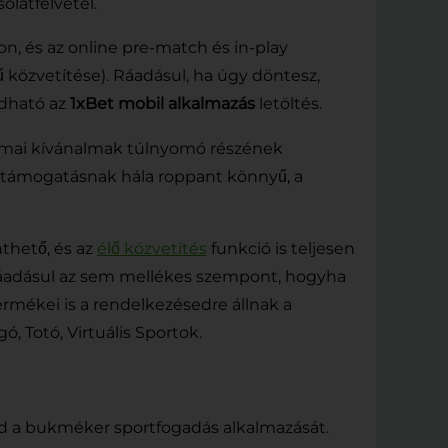
olatfelvétel.
n, és az online pre-match és in-play
ű közvetítése). Ráadásul, ha úgy döntesz,
ldható az
1xBet mobil alkalmazás
letöltés.
a mai kívánalmak túlnyomó részének
i támogatásnak hála roppant könnyű, a
thető, és az
élő közvetítés
funkció is teljesen
Ráadásul az sem mellékes szempont, hogyha
rmékei is a rendelkezésedre állnak a
, Totó, Virtuális Sportok.
d a bukméker sportfogadás alkalmazását.