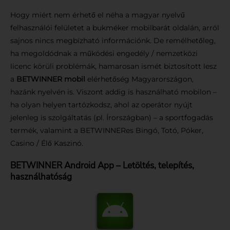
Hogy miért nem érhető el néha a magyar nyelvű
felhasználói felületet a bukméker mobilbarát oldalán, arról
sajnos nincs megbízható információnk. De remélhetőleg,
ha megoldódnak a működési engedély / nemzetközi
licenc körüli problémák, hamarosan ismét biztosított lesz
a
BETWINNER mobil
elérhetőség Magyarországon,
hazánk nyelvén is. Viszont addig is használható mobilon –
ha olyan helyen tartózkodsz, ahol az operátor nyújt
jelenleg is szolgáltatás (pl. Írországban) – a sportfogadás
termék, valamint a BETWINNERes Bingó, Totó, Póker,
Casino / Élő Kaszinó.
BETWINNER Android App – Letöltés, telepítés,
használhatóság