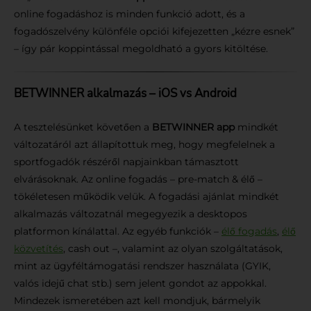
online fogadáshoz is minden funkció adott, és a
fogadószelvény különféle opciói kifejezetten „kézre esnek”
– így pár koppintással megoldható a gyors kitöltése.
BETWINNER alkalmazás – iOS vs Android
A tesztelésünket követően a
BETWINNER app
mindkét
változatáról azt állapítottuk meg, hogy megfelelnek a
sportfogadók részéről napjainkban támasztott
elvárásoknak. Az online fogadás – pre-match & élő –
tökéletesen működik velük. A fogadási ajánlat mindkét
alkalmazás változatnál megegyezik a desktopos
platformon kínálattal. Az egyéb funkciók –
élő fogadás
,
élő
közvetítés
, cash out –, valamint az olyan szolgáltatások,
mint az ügyféltámogatási rendszer használata (GYIK,
valós idejű chat stb.) sem jelent gondot az appokkal.
Mindezek ismeretében azt kell mondjuk, bármelyik