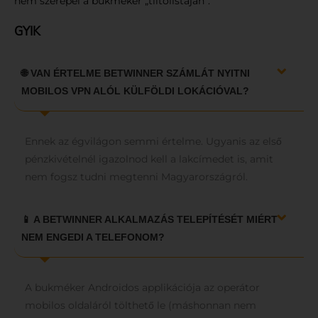
nem szerepel a bukméker „tiltólistáján”.
GYIK
🌐 VAN ÉRTELME BETWINNER SZÁMLÁT NYITNI
MOBILOS VPN ALÓL KÜLFÖLDI LOKÁCIÓVAL?
Ennek az égvilágon semmi értelme. Ugyanis az első
pénzkivételnél igazolnod kell a lakcímedet is, amit
nem fogsz tudni megtenni Magyarországról.
📱 A BETWINNER ALKALMAZÁS TELEPÍTÉSÉT MIÉRT
NEM ENGEDI A TELEFONOM?
A bukméker Androidos applikációja az operátor
mobilos oldaláról tölthető le (máshonnan nem