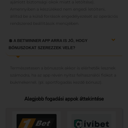
ajánlott biztonsági okok miatt a letöltése).
Amennyiben a készüléked nem engedi letölteni,
állítsd be a külső források engedélyezését az operációs
rendszered beállítások menüjében.
💲 A BETWINNER APP ARRA IS JÓ, HOGY
BÓNUSZOKAT SZEREZZEK VELE?
Természetesen a bónuszok akkor is elérhetők lesznek
számodra, ha az app révén nyitsz felhasználói fiókot a
bukmékernél. (pl. sportfogadás kezdő bónusz).
alegjobb fogadási appok áttekintése