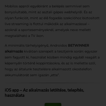
Mobilos appról egyébiránt a belépés semmivel sem
bonyolultabb, mint az asztali gépes webhelyről. És az
olyan funkciót, mint az élő fogadás szekcióhoz biztosított
live streaming is flottul működik az alkalmazással –
azoknál a sporteseményeknél, amelyek neve mellett
megtalálható a TV ikon.
A minimális tárhelyigényű, Androidos
BETWINNER
alkalmazás
kiválóan szerepelt a tesztjeink során: egyszer
sem fagyott ki, használat közben mindig egyből reagált a
képernyőn történő koppintásokra, és az is mellette szól,
hogy az általunk tesztelésre alkalmazott okostelefon
akkumulátorát sem igazán „ette”.
iOS app – Az alkalmazás letöltése, telepítés,
használata