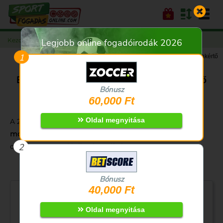
Toggl
naviga
Kezdőlap
BetWinner Magyar
BetWinner mobil
Legjobb online fogadóirodák 2026
1
Bartos László
, Szerencsejáték szakértő
BETWINNER mobile platform átfogó ismertető
Bónusz
- Magyarország
60,000 Ft
Oldal megnyitása
A 2018-ban nyitotta meg virtuális kapuit a
BETWINNER
mobile
és desktopos platformon a sportfogadás és az
2
online szerencsejáték rajongói előtt.
Mutass többet
Bónusz
40,000 Ft
Oldal megnyitása