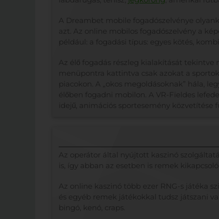
A Dreambet mobile fogadószelvénye olyankor
azt. Az online mobilos fogadószelvény a kép
például: a fogadási típus: egyes kötés, kombiná
Az élő fogadás részleg kialakítását tekintve
menüpontra kattintva csak azokat a sportok
piacokon. A „okos megoldásoknak” hála, leg
élőben fogadni mobilon. A VR-Fieldes lefede
idejű, animációs sportesemény közvetítése f
Az operátor által nyújtott kaszinó szolgálta
is, így abban az esetben is remek kikapcsol
Az online kaszinó több ezer RNG-s játéka s
és egyéb remek játékokkal tudsz játszani való
bingó, kenó, craps.