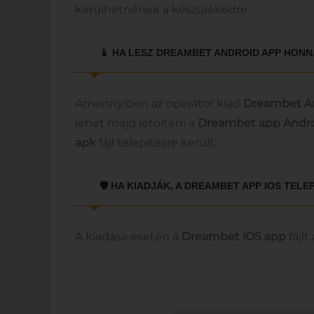
kerülhetnének a készülékedre.
📱 HA LESZ DREAMBET ANDROID APP HON
Amennyiben az operátor kiad
Dreambet A
lehet majd letölteni a
Dreambet app Andro
apk
fájl telepítésre került.
🛡 HA KIADJÁK, A DREAMBET APP IOS TE
A kiadása esetén a
Dreambet iOS app
fájlt