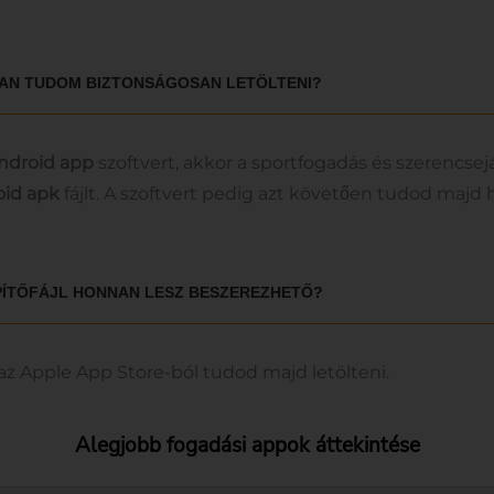
NAN TUDOM BIZTONSÁGOSAN LETÖLTENI?
ndroid app
szoftvert, akkor a sportfogadás és szerencsej
id apk
fájlt. A szoftvert pedig azt követően tudod majd 
LEPÍTŐFÁJL HONNAN LESZ BESZEREZHETŐ?
 az Apple App Store-ból tudod majd letölteni.
alegjobb fogadási appok áttekintése