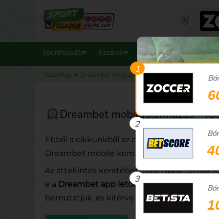
Sportfogadás
Kaszinók
Online Póker
Mobil
1
Kezdőlap
Dreambet Magyar
Dreambet mobile
Bó
6
Dreambet mobilalkalmazás – iOS
2
Bó
Ebből a cikkünkből az online sportfogadás 
4
Dreambet mobile kompatibilis megoldásait
Az áttekintés keretében olyan főbb témák k
3
e a
Dreambet app letöltés
Magyarországon. E
Bó
bemutatjuk, és kitérve rá, hogy milyen szolg
1