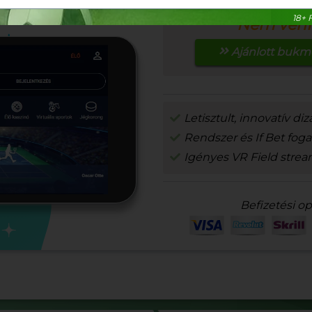
18+ 
Nem verif
Ajánlott buk
Letisztult, innovatív diz
Rendszer és If Bet fog
Igényes VR Field strea
Befizetési op