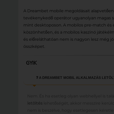
A Dreambet mobile megoldásait alapvetően jó
tevékenykedő operátor ugyanolyan magas szí
mint desktoposon. A mobilos pre-match és é
köszönhetően, és a mobilos kaszinó játékél
és előreláthatóan nem is nagyon lesz még jó 
összképet.
GYIK
❓ A DREAMBET MOBIL ALKALMAZÁS LETÖ
Nem. És ha esetleg olyan webhellyel is talá
letöltés
lehetőségét, akkor messzire kerüld
nem is beszélve, hogy esetlegesen kéretle