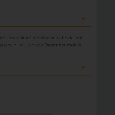
áték szolgáltató mobilbarát weboldaláról
használni, miután ez a
Dreambet mobile