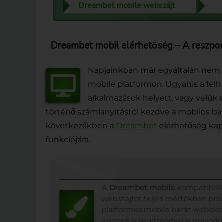
Dreambet mobile webszájt
Dreambet mobil elérhetőség – A reszpo
Napjainkban már egyáltalán nem m
mobile platformon. Ugyanis a fe
alkalmazások helyett, vagy velük 
történő számlanyitástól kezdve a mobilos ba
következőkben a
Dreambet
elérhetőség kapc
funkciójára.
A
Dreambet mobile
kompatibilis
webszájtot teljes mértékben pro
platformos mobile barát webolda
aminek a segítségével a másodpe