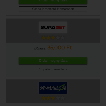
Oldal megnyitása
Casea Ismertető Hamarosan
35,000 Ft
Bónusz:
Oldal megnyitása
Supabet Ismertető