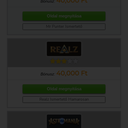
40,000 Ft
Bónusz:
Oldal megnyitása
Mr Punter Ismertető
40,000 Ft
Bónusz:
Oldal megnyitása
Realz Ismertető Hamarosan