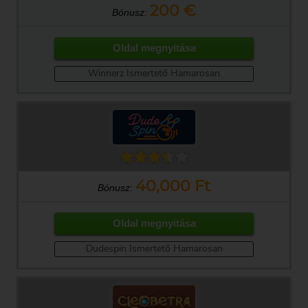
200 €
Bónusz:
Oldal megnyitása
Winnerz Ismertető Hamarosan
40,000 Ft
Bónusz:
Oldal megnyitása
Dudespin Ismertető Hamarosan