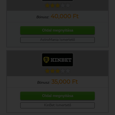
40,000 Ft
Bónusz:
Oldal megnyitása
AstroMania Ismertető
35,000 Ft
Bónusz:
Oldal megnyitása
KinBet Ismertető