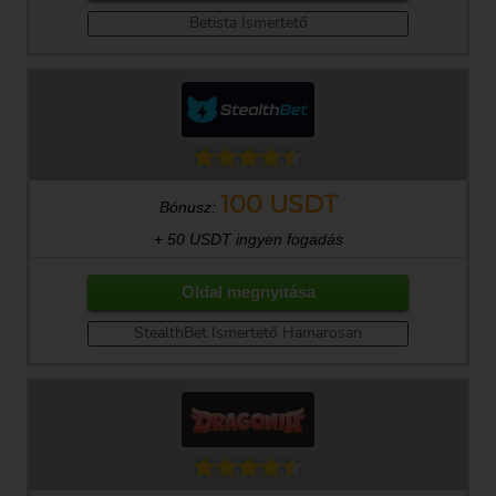
Betista Ismertető
100 USDT
Bónusz:
+ 50 USDT ingyen fogadás
Oldal megnyitása
StealthBet Ismertető Hamarosan