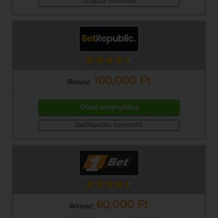
Golazzo Ismertető
100,000 Ft
Bónusz:
Oldal megnyitása
BetRepublic Ismertető
60,000 Ft
Bónusz: