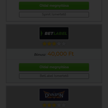
Oldal megnyitása
Spinit Ismertető
40,000 Ft
Bónusz:
Oldal megnyitása
BetLabel Ismertető