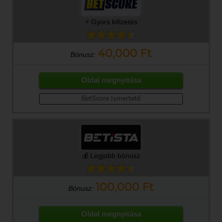
⚡ Gyors kifizetés
40,000 Ft
Bónusz:
Oldal megnyitása
BetScore Ismertető
💰 Legjobb bónusz
100,000 Ft
Bónusz:
Oldal megnyitása