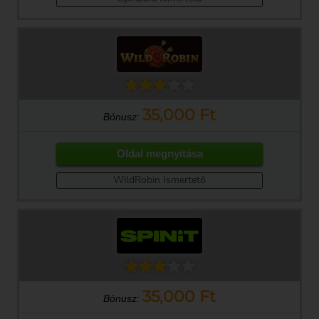
35,000 Ft
Bónusz:
Oldal megnyitása
WildRobin Ismertető
35,000 Ft
Bónusz: