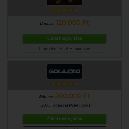
120,000 Ft
Bónusz:
Oldal megnyitása
Lizaro Ismertető Hamarosan
200,000 Ft
Bónusz:
+ 20% Fogadószelvény boost
Oldal megnyitása