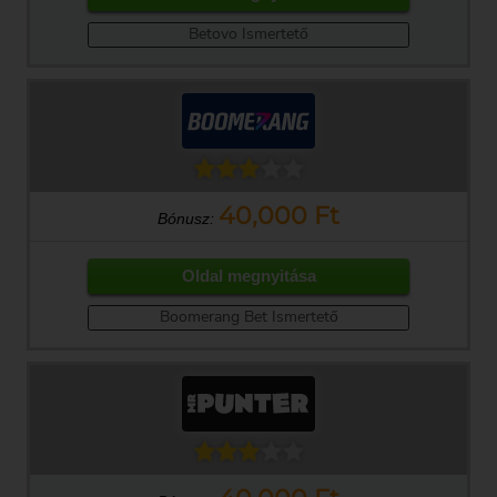
Betovo Ismertető
40,000 Ft
Bónusz:
Oldal megnyitása
Boomerang Bet Ismertető