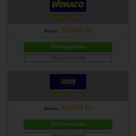
35,000 Ft
Bónusz:
Oldal megnyitása
Wonaco Ismertető
35,000 Ft
Bónusz:
Oldal megnyitása
Spinbara Ismertető