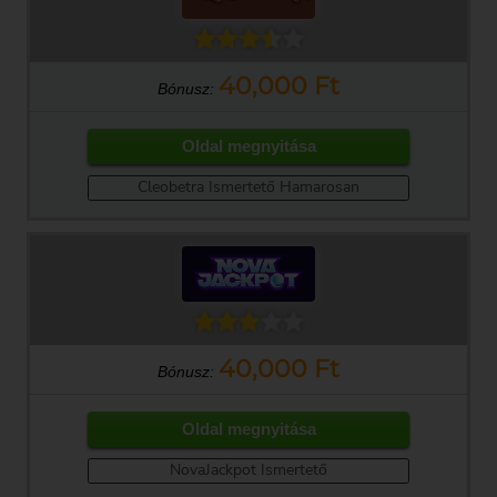
40,000 Ft
Bónusz:
Oldal megnyitása
Cleobetra Ismertető Hamarosan
40,000 Ft
Bónusz:
Oldal megnyitása
NovaJackpot Ismertető