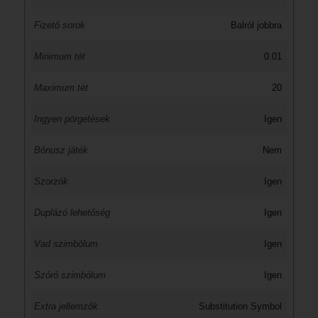
Fizető sorok
Balról jobbra
Minimum tét
0.01
Maximum tét
20
Ingyen pörgetések
Igen
Bónusz játék
Nem
Szorzók
Igen
Duplázó lehetőség
Igen
Vad szimbólum
Igen
Szóró szimbólum
Igen
Extra jellemzők
Substitution Symbol