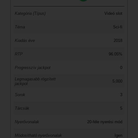
Kategória (Típus)
Videó slot
Téma
Sci-fi
Kiadás éve
2018
RTP
96.05%
Progresszív jackpot
0
Legmagasabb rögzített
5,000
jackpot
Sorok
3
Tárcsák
5
Nyerővonalak
20-féle nyerési mód
Módosítható nyerővonalak
Igen