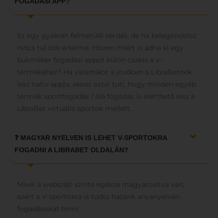
FOGADÁSI APP?
Ez egy gyakran felmerülő kérdés, de ha belegondolsz
nincs túl sok értelme. Hiszen miért is adna ki egy
bukméker fogadási appot külön csakis a v-
termékéhez? Ha valamikor a jövőben a LibraBetnek
lesz natív appja, akkor azzal tuti, hogy minden egyéb
termék sportfogadás / élő fogadás is elérthető lesz a
LibraBet virtuális sportok mellett.
❓ MAGYAR NYELVEN IS LEHET V-SPORTOKRA
FOGADNI A LIBRABET OLDALÁN?
Mivel a webszájt szinte egésze magyarosítva van,
ezért a V-sportokra is tudsz hazánk anyanyelvén
fogadásokat tenni.