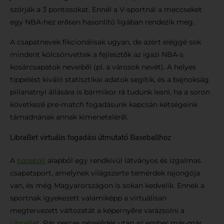
szórják a 3 pontosokat. Ennél a V-sportnál a meccseket
egy NBA-hez erősen hasonlító ligában rendezik meg.
A csapatnevek fikcionálisak ugyan, de azért eléggé sok
mindent kölcsönvettek a fejlesztők az igazi NBA-s
kosárcsapatok neveiből (pl. a városok nevét). A helyes
tippelést kiváló statisztikai adatok segítik, és a bajnokság
pillanatnyi állására is bármikor rá tudunk lesni, ha a soron
következő pre-match fogadásunk kapcsán kétségeink
támadnának annak kimeneteléről.
LibraBet virtuális fogadási útmutató Baseballhoz
A
baseball
alapból egy rendkívül látványos és izgalmas
csapatsport, amelynek világszerte temérdek rajongója
van, és még Magyarországon is sokan kedvelik. Ennek a
sportnak igyekezett valamiképp a virtuálisan
megtervezett változatát a képernyőre varázsolni a
LibraBet
. Pár perces nézelődés után az ember már-már