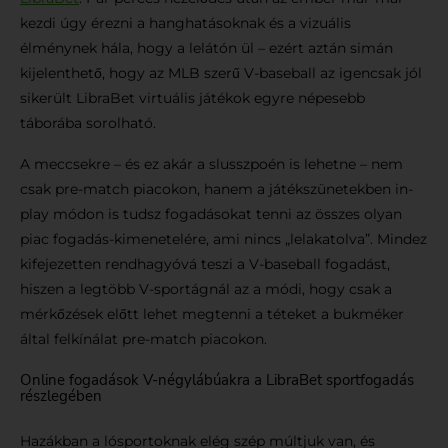
kezdi úgy érezni a hanghatásoknak és a vizuális
élménynek hála, hogy a lelátón ül – ezért aztán simán
kijelenthető, hogy az MLB szerű V-baseball az igencsak jól
sikerült LibraBet virtuális játékok egyre népesebb
táborába sorolható.
A meccsekre – és ez akár a slusszpoén is lehetne – nem
csak pre-match piacokon, hanem a játékszünetekben in-
play módon is tudsz fogadásokat tenni az összes olyan
piac fogadás-kimenetelére, ami nincs „lelakatolva”. Mindez
kifejezetten rendhagyóvá teszi a V-baseball fogadást,
hiszen a legtöbb V-sportágnál az a módi, hogy csak a
mérkőzések előtt lehet megtenni a téteket a bukméker
által felkínálat pre-match piacokon.
Online fogadások V-négylábúakra a LibraBet sportfogadás
részlegében
Hazákban a lósportoknak elég szép múltjuk van, és