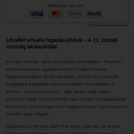
Befizetési opciók:
LibraBet virtuális fogadási játékok – А 21. századi
minőség iskolapéldája
A V-sportoknak – az e-sportokkal ellentétben – finoman
szólva sincsenek egyelőre komoly hagyományai
Magyarországon. És annak idején, amikor ez a termék
megjelent a legtöbb hazai bukméker kínálatában, az
ember – szinte szó szerint – egy kezén meg tudta
számolni, hogy hányan tettek napi szinten V-fogadásokat
bármilyen virtuális sportra a hagyományos / igazi sportok
mellett vagy helyett.
Napjainkra a helyzet azért már kissé jobb lett, és annak
bizonyos mérlegnek a nyelve is elbillent a V-sportok