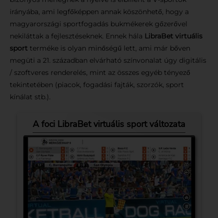
irányába, ami legfőképpen annak köszönhető, hogy a
magyarországi sportfogadás bukmékerek gőzerővel
nekiláttak a fejlesztéseknek. Ennek hála
LibraBet virtuális
sport
terméke is olyan minőségű lett, ami már bőven
megüti a 21. században elvárható színvonalat úgy digitális
/ szoftveres renderelés, mint az összes egyéb tényező
tekintetében (piacok, fogadási fajták, szorzók, sport
kínálat stb.).
A foci LibraBet virtuális sport változata