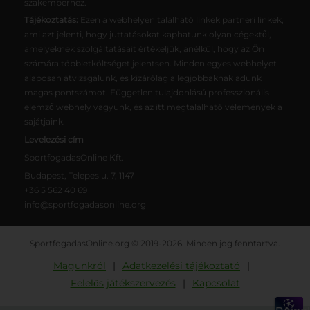
szakemberhez.
Tájékoztatás:
Ezen a webhelyen található linkek partneri linkek,
ami azt jelenti, hogy juttatásokat kaphatunk olyan cégektől,
amelyeknek szolgáltatásait értékeljük, anélkül, hogy az Ön
számára többletköltséget jelentsen. Minden egyes webhelyet
alaposan átvizsgálunk, és kizárólag a legjobbaknak adunk
magas pontszámot. Független tulajdonlású professzionális
elemző webhely vagyunk, és az itt megtalálható vélemények a
sajátjaink.
Levelezési cím
SportfogadasOnline Kft.
Budapest, Telepes u. 7, 1147
+36 5 562 40 69
info@sportfogadasonline.org
SportfogadasOnline.org © 2019-2026. Minden jog fenntartva.
Magunkról
Adatkezelési tájékoztató
Felelős játékszervezés
Kapcsolat