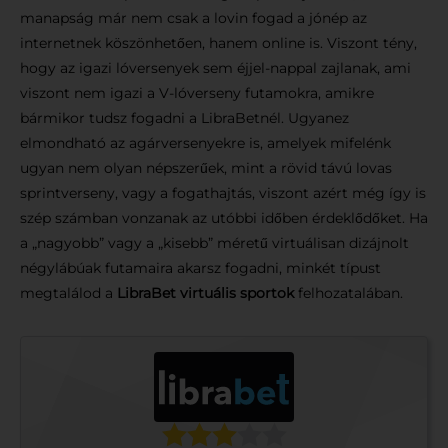
manapság már nem csak a lovin fogad a jónép az
internetnek köszönhetően, hanem online is. Viszont tény,
hogy az igazi lóversenyek sem éjjel-nappal zajlanak, ami
viszont nem igazi a V-lóverseny futamokra, amikre
bármikor tudsz fogadni a LibraBetnél. Ugyanez
elmondható az agárversenyekre is, amelyek mifelénk
ugyan nem olyan népszerűek, mint a rövid távú lovas
sprintverseny, vagy a fogathajtás, viszont azért még így is
szép számban vonzanak az utóbbi időben érdeklődőket. Ha
a „nagyobb” vagy a „kisebb” méretű virtuálisan dizájnolt
négylábúak futamaira akarsz fogadni, minkét típust
megtalálod a
LibraBet virtuális sportok
felhozatalában.