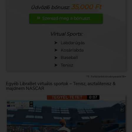
35,000 Ft
Üdvözlő bónusz:
Szerezd meg a bónuszt
Virtual Sports:
Labdarúgás
Kosárlabda
Baseball
Tenisz
*F. Feltételek érvényesek! 18+
Egyéb LibraBet virtuális sportok – Tenisz, asztalitenisz &
majdnem NASCAR