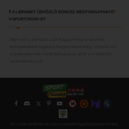
❓ A LIBRABET ÜDVÖZLŐ BÓNUSZ MEGFORGATHATÓ
V-SPORTOKON IS?
Nem ezt a bónuszt csak hagyományos sportok
kimeneteleire fogadva forgathatod meg. Viszont van
a bukmékernek olyan bónusza is, amit a V-sportok
kedvelőinek szán.
18+ | Csak felnőtteknek: szerencsejáték függőség esetén fordulj