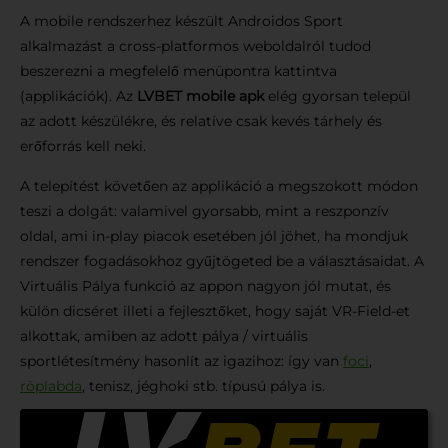
A mobile rendszerhez készült Androidos Sport
alkalmazást a cross-platformos weboldalról tudod
beszerezni a megfelelő menüpontra kattintva
(applikációk). Az
LVBET mobile apk
elég gyorsan települ
az adott készülékre, és relatíve csak kevés tárhely és
erőforrás kell neki.
A telepítést követően az applikáció a megszokott módon
teszi a dolgát: valamivel gyorsabb, mint a reszponzív
oldal, ami in-play piacok esetében jól jöhet, ha mondjuk
rendszer fogadásokhoz gyűjtögeted be a választásaidat. A
Virtuális Pálya funkció az appon nagyon jól mutat, és
külön dicséret illeti a fejlesztőket, hogy saját VR-Field-et
alkottak, amiben az adott pálya / virtuális
sportlétesítmény hasonlít az igazihoz: így van
foci
,
röplabda
, tenisz, jéghoki stb. típusú pálya is.