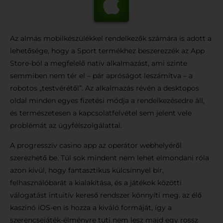
Az almás mobilkészülékkel rendelkezők számára is adott a
lehetősége, hogy a Sport termékhez beszerezzék az App
Store-ból a megfelelő natív alkalmazást, ami szinte
semmiben nem tér el – pár apróságot leszámítva – a
robotos „testvérétől”. Az alkalmazás révén a desktopos
oldal minden egyes fizetési módja a rendelkezésedre áll,
és természetesen a kapcsolatfelvétel sem jelent vele
problémát az ügyfélszolgálattal.
A progresszív casino app az operátor webhelyéről
szerezhető be. Túl sok mindent nem lehet elmondani róla
azon kívül, hogy fantasztikus külcsínnyel bír,
felhasználóbarát a kialakítása, és a játékok közötti
válogatást intuitív kereső rendszer könnyíti meg. az élő
kaszinó iOS-en is hozza a kiváló formáját, így a
szerencsejáték-élményre tuti nem lesz majd egy rossz