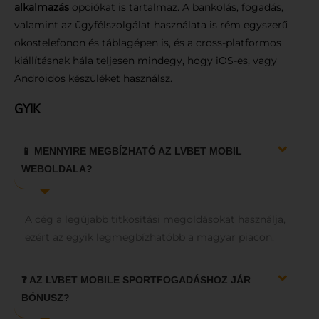
alkalmazás
opciókat is tartalmaz. A bankolás, fogadás,
valamint az ügyfélszolgálat használata is rém egyszerű
okostelefonon és táblagépen is, és a cross-platformos
kiállításnak hála teljesen mindegy, hogy iOS-es, vagy
Androidos készüléket használsz.
GYIK
📱 MENNYIRE MEGBÍZHATÓ AZ LVBET MOBIL
WEBOLDALA?
A cég a legújabb titkosítási megoldásokat használja,
ezért az egyik legmegbízhatóbb a magyar piacon.
❓ AZ LVBET MOBILE SPORTFOGADÁSHOZ JÁR
BÓNUSZ?