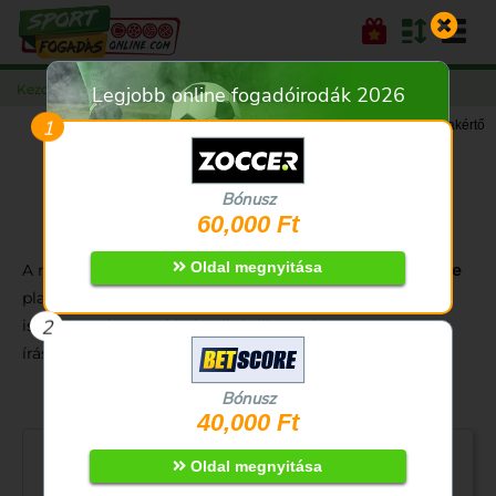
Toggl
naviga
Kezdőlap
Lvbet/mobile Magyar
LVBET mobil
Legjobb online fogadóirodák 2026
1
Bartos László
, Szerencsejáték szakértő
LVBET mobil – Szuper játéklehetőségtőség
Bónusz
magyarok mobilosoknak
60,000 Ft
Oldal megnyitása
A megbízhatóságáról messze földön híres
LVBET mobile
platformon nyújtott szolgáltatásait, megoldásait
2
ismerheted meg ebből a digitális papírra vetett
írásunkból.
Mutass többet
Bónusz
40,000 Ft
Oldal megnyitása