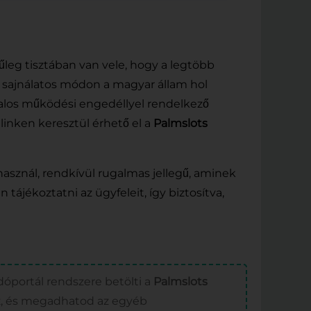
leg tisztában van vele, hogy a legtöbb
 sajnálatos módon a magyar állam hol
talos működési engedéllyel rendelkező
 linken keresztül érhető el a
Palmslots
használ, rendkívül rugalmas jellegű, aminek
ájékoztatni az ügyfeleit, így biztosítva,
óportál rendszere betölti a
Palmslots
oz, és megadhatod az egyéb