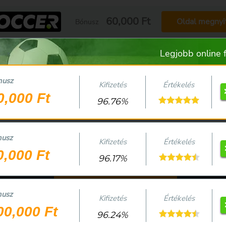
60,000 Ft
Oldal megnyi
Bónusz
Sportok
Más
Legjobb online
Fogadási Stratégiák
nusz
Kifizetés
Értékelés
0,000 Ft
96.76%
e bukméker részletes áttekintése
nusz
Kifizetés
Értékelés
Palmslots oldalán nem játszhatnak magyar játékosok!
0,000 Ft
96.17%
Javasoljuk, hogy nyiss egy számlát a QuickWin irodánál
QuickWin regisztráció
nusz
Kifizetés
Értékelés
00,000 Ft
96.24%
.V. a
Palmslots
sportfogadás és szerencsejáték weboldal