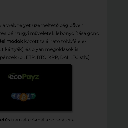
ogy a webhelyet üzemeltető cég bőven
zetés pénzügyi műveletek lebonyolítása gond
tési módok
között található többféle e-
ut kártyák), és olyan megoldások is
énzek (pl. ETR, BTC, XRP, DAI, LTC stb.).
zetés
tranzakcióknál az operátor a