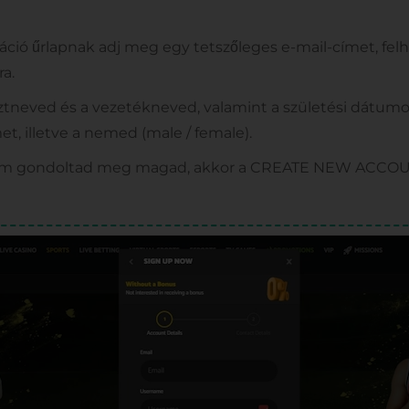
áció űrlapnak adj meg egy tetszőleges e-mail-címet, felha
a.
tneved és a vezetékneved, valamint a születési dátumoda
t, illetve a nemed (male / female).
m gondoltad meg magad, akkor a CREATE NEW ACCOUNT