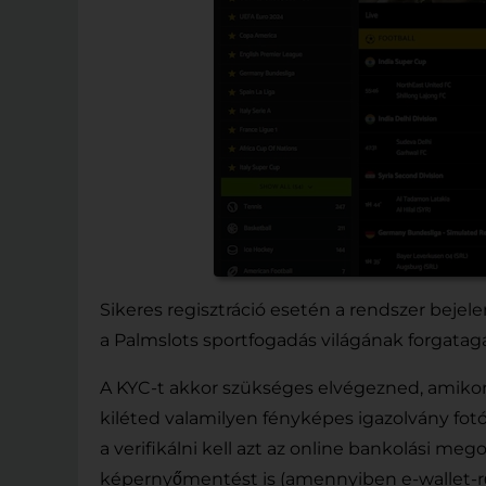
Sikeres regisztráció esetén a rendszer bejel
a Palmslots sportfogadás világának forgatagá
A KYC-t akkor szükséges elvégezned, amikor 
kiléted valamilyen fényképes igazolvány fotó
a verifikálni kell azt az online bankolási me
képernyőmentést is (amennyiben e-wallet-ről