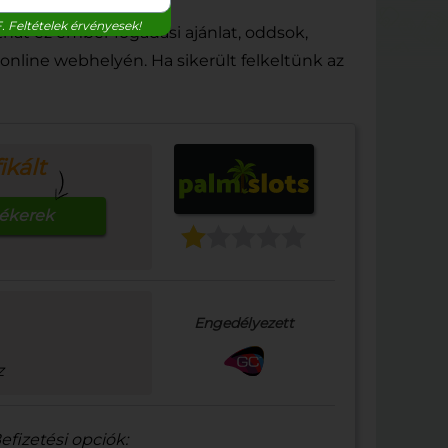
F. Feltételek érvényesek!
hat ez ember fogadási ajánlat, oddsok,
nline webhelyén. Ha sikerült felkeltünk az
ikált
mékerek
Engedélyezett
z
efizetési opciók: