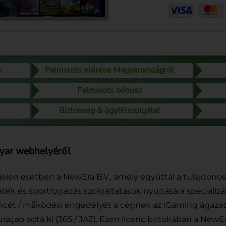
y
Palmslots elérése Magyarországról
Palmslots bónusz
Biztonság & ügyfélszolgálat
gyar webhelyéről
jelen esetben a NewEra B.V., amely egyúttal a tulajdonos
ték és sportfogadás szolgáltatások nyújtására specializ
encét / működési engedélyét a cégnek az iGaming ágazat
raçao adta ki (365 / JAZ). Ezen licenc birtokában a NewE