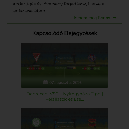
labdarúgás és lóverseny fogadások, illetve a
tenisz esetében.
Ismerd meg Bartost
Kapcsolódó Bejegyzések
07 augusztus 2026
Debreceni VSC – Nyíregyháza Tipp |
Felállások és Esé...