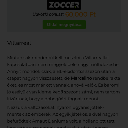
60,000 Ft
Üdvözlő bónusz:
Oldal megnyitása
Villarreal
Miután sok mindenről kell mesélni a Villarreallal
kapcsolatban, nem megyek bele nagy múltidézésbe.
Annyit mondok csak, a BL-elődöntős szezon után a
csapat nagyon visszaesett, de
Marcelino
rendbe rakta
őket, és most már ott vannak, ahová valók. És baromi
jó esélyük van kiemelkedő szezont zárni, nem tartom
kizártnak, hogy a dobogóért fognak menni.
Nézzük a változásokat, nyáron ugyanis jöttek-
mentek az emberek. Az egyik játékos, akivel nagyon
befürödtek Arnaut Danjuma volt, a holland ott tett
keresztbe a csapatnak, ahol csak tudott. Ingyen