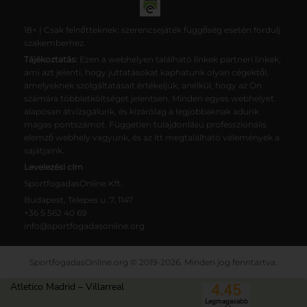
18+ | Csak felnőtteknek: szerencsejáték függőség esetén fordulj
szakemberhez.
Tájékoztatás:
Ezen a webhelyen található linkek partneri linkek,
ami azt jelenti, hogy juttatásokat kaphatunk olyan cégektől,
amelyeknek szolgáltatásait értékeljük, anélkül, hogy az Ön
számára többletköltséget jelentsen. Minden egyes webhelyet
alaposan átvizsgálunk, és kizárólag a legjobbaknak adunk
magas pontszámot. Független tulajdonlású professzionális
elemző webhely vagyunk, és az itt megtalálható vélemények a
sajátjaink.
Levelezési cím
SportfogadasOnline Kft.
Budapest, Telepes u. 7, 1147
+36 5 562 40 69
info@sportfogadasonline.org
SportfogadasOnline.org © 2019-2026. Minden jog fenntartva.
Magunkról
Adatkezelési tájékoztató
Atletico Madrid – Villarreal
4.45
Felelős játékszervezés
Kapcsolat
Legmagasabb