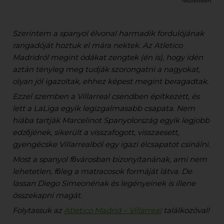
részletekért
Szerintem a spanyol élvonal harmadik fordulójának
rangadóját hoztuk el mára nektek. Az Atletico
Madridról megint ódákat zengtek (én is), hogy idén
aztán tényleg meg tudják szorongatni a nagyokat,
olyan jól igazoltak, ehhez képest megint beragadtak.
Ezzel szemben a Villarreal csendben építkezett, és
lett a LaLiga egyik legizgalmasabb csapata. Nem
hiába tartják Marcelinot Spanyolország egyik legjobb
edzőjének, sikerült a visszafogott, visszaesett,
gyengécske Villarrealból egy igazi élcsapatot csinálni.
Most a spanyol fővárosban bizonyítanának, ami nem
lehetetlen, főleg a matracosok formáját látva. De
lassan Diego Simeonénak és legényeinek is illene
összekapni magát.
Folytassuk az
Atletico Madrid – Villarreal
találkozóval!