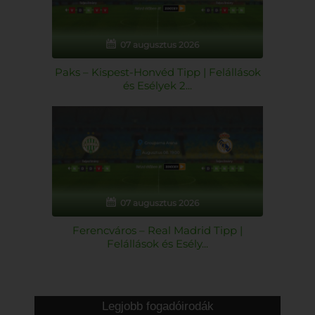
07 augusztus 2026
Paks – Kispest-Honvéd Tipp | Felállások
és Esélyek 2...
07 augusztus 2026
Ferencváros – Real Madrid Tipp |
Felállások és Esély...
Legjobb fogadóirodák