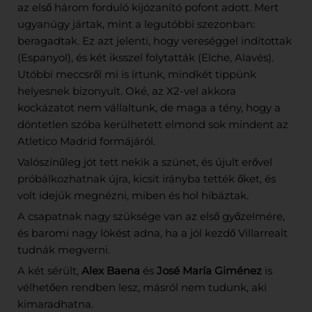
az első három forduló kijózanító pofont adott. Mert
ugyanúgy jártak, mint a legutóbbi szezonban:
beragadtak. Ez azt jelenti, hogy vereséggel indítottak
(Espanyol), és két iksszel folytatták (Elche, Alavés).
Utóbbi meccsről mi is írtunk, mindkét tippünk
helyesnek bizonyult. Oké, az X2-vel akkora
kockázatot nem vállaltunk, de maga a tény, hogy a
döntetlen szóba kerülhetett elmond sok mindent az
Atletico Madrid formájáról.
Valószínűleg jót tett nekik a szünet, és újult erővel
próbálkozhatnak újra, kicsit irányba tették őket, és
volt idejük megnézni, miben és hol hibáztak.
A csapatnak nagy szüksége van az első győzelmére,
és baromi nagy lökést adna, ha a jól kezdő Villarrealt
tudnák megverni.
A két sérült,
Alex Baena
és
José María Giménez
is
vélhetően rendben lesz, másról nem tudunk, aki
kimaradhatna.