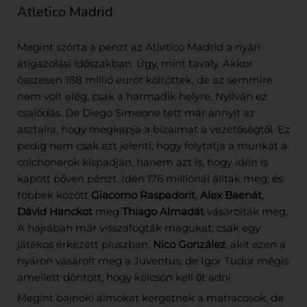
Atletico Madrid
Megint szórta a pénzt az Atletico Madrid a nyári
átigazolási időszakban. Úgy, mint tavaly. Akkor
összesen 188 millió eurót költöttek, de az semmire
nem volt elég, csak a harmadik helyre. Nyilván ez
csalódás. De Diego Simeone tett már annyit az
asztalra, hogy megkapja a bizalmat a vezetőségtől. Ez
pedig nem csak azt jelenti, hogy folytatja a munkát a
colchonerok kispadján, hanem azt is, hogy idén is
kapott bőven pénzt. Idén 176 milliónál álltak meg, és
többek között
Giacomo Raspadorit
,
Alex Baenát
,
Dávid Hanckot
meg
Thiago Almadát
vásárolták meg.
A hajrában már visszafogták magukat, csak egy
játékos érkezett pluszban,
Nico González
, akit ezen a
nyáron vásárolt meg a Juventus, de Igor Tudor mégis
amellett döntött, hogy kölcsön kell őt adni.
Megint bajnoki álmokat kergetnek a matracosok, de