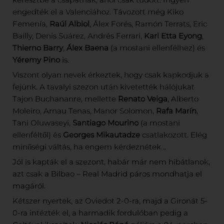
engedték el a Valenciához. Távozott még Kiko
Femenía,
Raúl Albiol
, Álex Forés, Ramón Terrats, Eric
Bailly, Denis Suárez, Andrés Ferrari,
Karl Etta Eyong
,
Thierno Barry
,
Álex Baena
(a mostani ellenfélhez) és
Yéremy Pino
is.
Viszont olyan nevek érkeztek, hogy csak kapkodjuk a
fejünk. A tavalyi szezon után kivetették hálójukat
Tajon Buchananre, mellette
Renato Veiga
, Alberto
Moleiro, Arnau Tenas, Manor Solomon,
Rafa Marín
,
Tani Oluwaseyi,
Santiago Mourino
(a mostani
ellenféltől) és
Georges Mikautadze
csatlakozott. Elég
minőségi váltás, ha engem kérdeznétek…
Jól is kapták el a szezont, habár már nem hibátlanok,
azt csak a Bilbao – Real Madrid páros mondhatja el
magáról.
Kétszer nyertek, az Oviedot 2-0-ra, majd a Gironát 5-
0-ra intézték el, a harmadik fordulóban pedig a