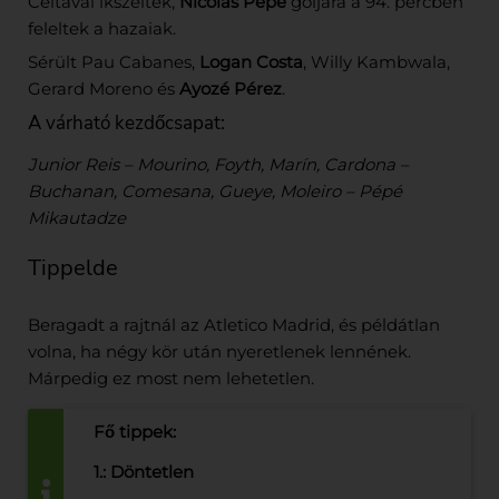
Celtával ikszeltek,
Nicolás Pépé
góljára a 94. percben
feleltek a hazaiak.
Sérült Pau Cabanes,
Logan Costa
, Willy Kambwala,
Gerard Moreno és
Ayozé Pérez
.
A várható kezdőcsapat:
Junior Reis – Mourino, Foyth, Marín, Cardona –
Buchanan, Comesana, Gueye, Moleiro – Pépé
Mikautadze
Tippelde
Beragadt a rajtnál az Atletico Madrid, és példátlan
volna, ha négy kör után nyeretlenek lennének.
Márpedig ez most nem lehetetlen.
Fő tippek:
1.: Döntetlen