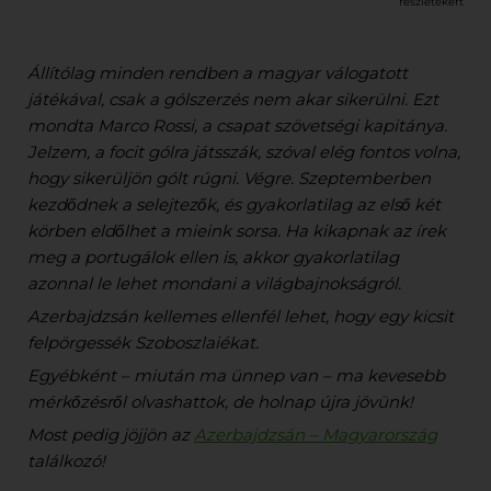
részletekért
Állítólag minden rendben a magyar válogatott
játékával, csak a gólszerzés nem akar sikerülni. Ezt
mondta Marco Rossi, a csapat szövetségi kapitánya.
Jelzem, a focit gólra játsszák, szóval elég fontos volna,
hogy sikerüljön gólt rúgni. Végre. Szeptemberben
kezdődnek a selejtezők, és gyakorlatilag az első két
körben eldőlhet a mieink sorsa. Ha kikapnak az írek
meg a portugálok ellen is, akkor gyakorlatilag
azonnal le lehet mondani a világbajnokságról.
Azerbajdzsán kellemes ellenfél lehet, hogy egy kicsit
felpörgessék Szoboszlaiékat.
Egyébként – miután ma ünnep van – ma kevesebb
mérkőzésről olvashattok, de holnap újra jövünk!
Most pedig jöjjön az
Azerbajdzsán – Magyarország
találkozó!