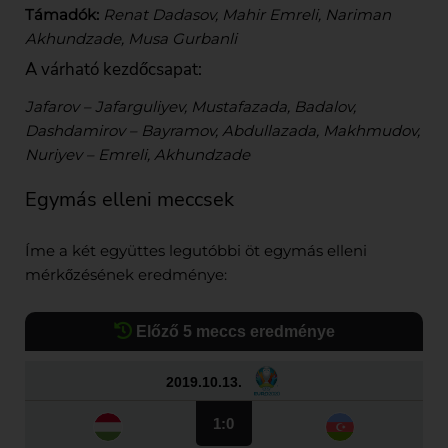
Támadók:
Renat Dadasov, Mahir Emreli, Nariman
Akhundzade, Musa Gurbanli
A várható kezdőcsapat:
Jafarov – Jafarguliyev, Mustafazada, Badalov,
Dashdamirov – Bayramov, Abdullazada, Makhmudov,
Nuriyev – Emreli, Akhundzade
Egymás elleni meccsek
Íme a két együttes legutóbbi öt egymás elleni
mérkőzésének eredménye:
Előző 5 meccs eredménye
2019.10.13.
1:0