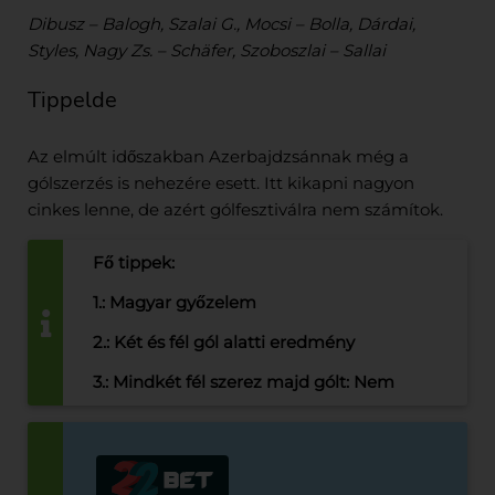
Dibusz – Balogh, Szalai G., Mocsi – Bolla, Dárdai,
Styles, Nagy Zs. – Schäfer, Szoboszlai – Sallai
Tippelde
Az elmúlt időszakban Azerbajdzsánnak még a
gólszerzés is nehezére esett. Itt kikapni nagyon
cinkes lenne, de azért gólfesztiválra nem számítok.
Fő tippek:
1.: Magyar győzelem
2.: Két és fél gól alatti eredmény
3.: Mindkét fél szerez majd gólt: Nem