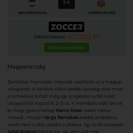
0:4
MAGYARORSZÁG
AZERBAJDZSÁN
60,000 Ft
Üdvözlő bónusz:
Oldal megnyitása
Magyarország
Zsinórban harmadik meccsét veszítette el a magyar
válogatott. A törökök elleni kettős vereség után most
a tartalékos (értsd: még így is egészen erős) svéd
válogatottól kapott ki 2-0-ra. A mérkőzés előtt derült
ki, hogy gyakorlatilag
Marco Rossi
csatár nélkül
maradt, miután
Varga Barnabás
kisebb probléma
miatt nem tudta vállalni a játékot. Így az ék szerepét
Sallai Roland
töltötte be, aki idén volt már