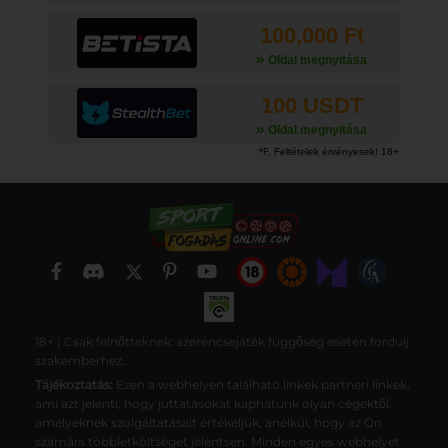
100,000 Ft
Oldal megnyitása
100 USDT
Oldal megnyitása
18+ | Csak felnőtteknek: szerencsejáték függőség esetén fordulj
szakemberhez.
Tájékoztatás:
Ezen a webhelyen található linkek partneri linkek,
ami azt jelenti, hogy juttatásokat kaphatunk olyan cégektől,
amelyeknek szolgáltatásait értékeljük, anélkül, hogy az Ön
számára többletköltséget jelentsen. Minden egyes webhelyet