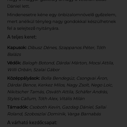
Dániel lett.
Mindenesetre kéne egy önbizalomnövelő győzelem,
mert anélkül tényleg nagy gondokkal készülhetnek
fel a selejtező nyitányára.
A teljes keret:
Kapusok:
Dibusz Dénes, Szappanos Péter, Tóth
Balázs
Védők:
Balogh Botond, Dárdai Márton, Mocsi Attila,
Willi Orbán, Szalai Gábor
Középpályások:
Bolla Bendegúz, Csongvai Áron,
Dárdai Bence, Kerkez Milos, Nagy Zsolt, Nego Loic,
Nikitscher Tamás, Osváth Attila, Schäfer András,
Styles Callum, Tóth Alex, Vitális Milán
Támadók:
Csoboth Kevin, Gazdag Dániel, Sallai
Roland, Szoboszlai Dominik, Varga Barnabás
A várható kezdőcsapat: