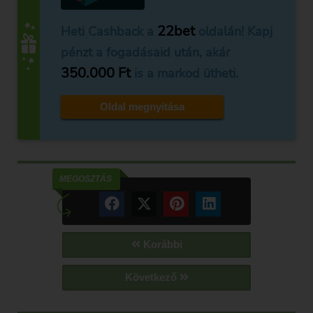
22bet
Heti Cashback a
oldalán! Kapj
pénzt a fogadásaid után, akár
350.000 Ft
is a markod ütheti.
Oldal megnyitása
MEGOSZTÁS
Korábbi
Következő