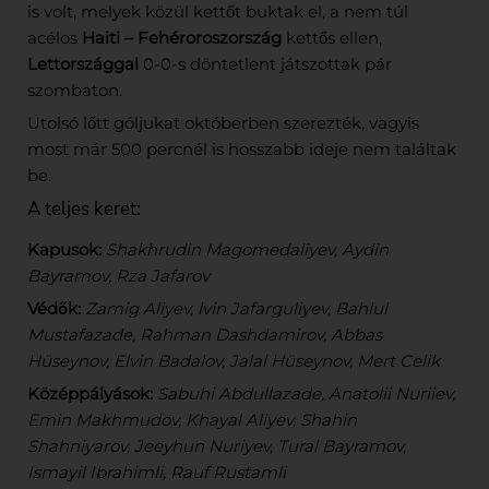
is volt, melyek közül kettőt buktak el, a nem túl
acélos
Haiti – Fehéroroszország
kettős ellen,
Lettországgal
0-0-s döntetlent játszottak pár
szombaton.
Utolsó lőtt góljukat októberben szerezték, vagyis
most már 500 percnél is hosszabb ideje nem találtak
be.
A teljes keret:
Kapusok:
Shakhrudin Magomedaliyev, Aydin
Bayramov, Rza Jafarov
Védők:
Zamig Aliyev, lvin Jafarguliyev, Bahlul
Mustafazade, Rahman Dashdamirov, Abbas
Hüseynov, Elvin Badalov, Jalal Hüseynov, Mert Celik
Középpályások:
Sabuhi Abdullazade, Anatolii Nuriiev,
Emin Makhmudov, Khayal Aliyev, Shahin
Shahniyarov, Jeeyhun Nuriyev, Tural Bayramov,
Ismayil Ibrahimli, Rauf Rustamli