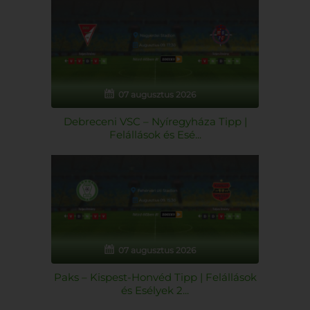
07 augusztus 2026
Debreceni VSC – Nyíregyháza Tipp |
Felállások és Esé...
07 augusztus 2026
Paks – Kispest-Honvéd Tipp | Felállások
és Esélyek 2...