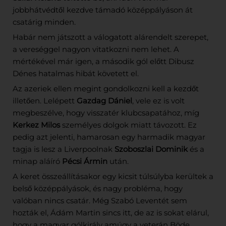
jobbhátvédtől kezdve támadó középpályáson át
csatárig minden.
Habár nem játszott a válogatott alárendelt szerepet,
a vereséggel nagyon vitatkozni nem lehet. A
mértékével már igen, a második gól előtt Dibusz
Dénes hatalmas hibát követett el.
Az azeriek ellen megint gondolkozni kell a kezdőt
illetően. Lelépett
Gazdag Dániel
, vele ez is volt
megbeszélve, hogy visszatér klubcsapatához, míg
Kerkez Milos
személyes dolgok miatt távozott. Ez
pedig azt jelenti, hamarosan egy harmadik magyar
tagja is lesz a Liverpoolnak
Szoboszlai Dominik
és a
minap aláíró
Pécsi Ármin
után.
A keret összeállításakor egy kicsit túlsúlyba kerültek a
belső középpályások, és nagy probléma, hogy
valóban nincs csatár. Még Szabó Leventét sem
hozták el, Ádám Martin sincs itt, de az is sokat elárul,
hogy a magyar gólkirály amúgy a veterán Böde