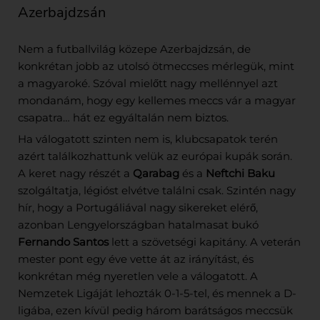
Azerbajdzsán
Nem a futballvilág közepe Azerbajdzsán, de
konkrétan jobb az utolsó ötmeccses mérlegük, mint
a magyaroké. Szóval mielőtt nagy mellénnyel azt
mondanám, hogy egy kellemes meccs vár a magyar
csapatra… hát ez egyáltalán nem biztos.
Ha válogatott szinten nem is, klubcsapatok terén
azért találkozhattunk velük az európai kupák során.
A keret nagy részét a
Qarabag
és a
Neftchi Baku
szolgáltatja, légióst elvétve találni csak. Szintén nagy
hír, hogy a Portugáliával nagy sikereket elérő,
azonban Lengyelországban hatalmasat bukó
Fernando Santos
lett a szövetségi kapitány. A veterán
mester pont egy éve vette át az irányítást, és
konkrétan még nyeretlen vele a válogatott. A
Nemzetek Ligáját lehozták 0-1-5-tel, és mennek a D-
ligába, ezen kívül pedig három barátságos meccsük