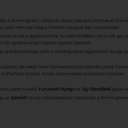
ka, a Birmingham. Idáig két olyan csapattal bántak el (ha n
lük), akik nemrég még a Premier League-ben szerepeltek.
közel jártak a győzelemhez. Az első félidőben nem volt gól, a
es EB-győztes angol csapat csatára, betalált.
egy szabálytalanság után a vendégcsapat egyenlített és egy p
akupában, de nekik nem harmadosztályú ellenfél jutott, han
 a Sheffield United. Amely elszenvedte szezonbeli második
lten jutott tovább
Furuhashi Kyogo
és
Jay Stansfield
góljaiva
ogy az
Ipswich
tavalyi szerepléséhez hasonlóan a Birmingham