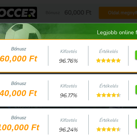
60,000 Ft
Bónusz
Oldal megnyi
Sportok
Más
Legjobb online
Fogadási Stratégiák
 Tipp | Felállások és Esélyek 2025.08.16.
Bónusz
Kifizetés
Értékelés
60,000 Ft
96.76%
am 2025. augusztus 16. (szombat)
szerző Bartos László
2025 augusztus 15.
Bónusz
Kifizetés
Értékelés
40,000 Ft
96.17%
Ewood Park
Augusztus 16. 16:00
Bónusz
Kifizetés
Értékelés
100,000 Ft
96.24%
Teljesítmény:
Nézd élőben itt:
N
D
N
V
N