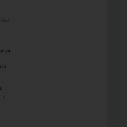
em is
ontot
em a
l.
 is