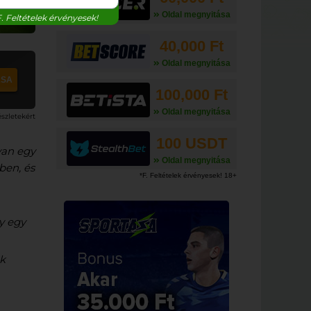
Oldal megnyitása
F. Feltételek érvényesek!
40,000 Ft
Oldal megnyitása
ÁSA
100,000 Ft
Oldal megnyitása
észletekért
100 USDT
van egy
Oldal megnyitása
ben, és
ly egy
uk