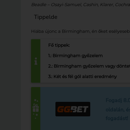
Beadle – Osayi-Samuel, Cashin, Klarer, Cochran
Tippelde
Hiába újonc a Birmingham, én őket esélyesebbn
Fő tippek:
1.: Birmingham győzelem
2.: Birmingham győzelem vagy dönte
3.: Két és fél gól alatti eredmény
Fogadj 8.
oldalán, é
fogadást!