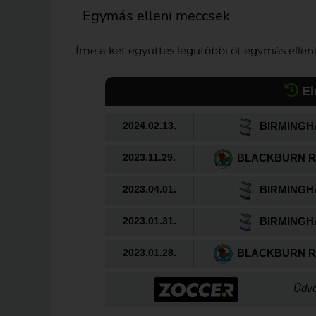
Egymás elleni meccsek
Íme a két együttes legutóbbi öt egymás ell
El
BIRMING
2024.02.13.
BLACKBURN 
2023.11.29.
BIRMING
2023.04.01.
BIRMING
2023.01.31.
BLACKBURN 
2023.01.28.
Üdvö