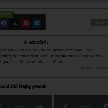
SZTÁS
Követk
A szerzőről
l sac/kb 7-8 éve foglalkozom igazán komolyan. Több
ámlám, de csakis olyanoknál, ahol jók (magasak) az odds-ok 
ogadások, illetve a tenisz esetében.
Ismerd meg Bart
csolódó Bejegyzések