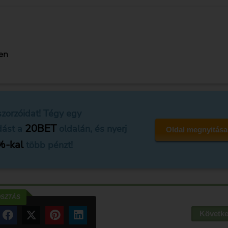
len
zorzóidat! Tégy egy
20BET
dást a
oldalán, és nyerj
Oldal megnyitása
%-kal
több pénzt!
SZTÁS
Követk