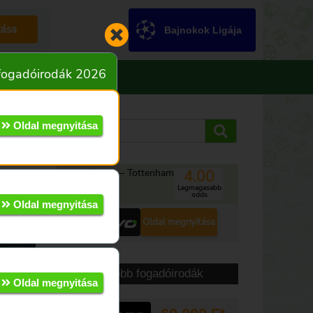
tása
Bajnokok Ligája
 fogadóirodák 2026
Oldal megnyitása
Bodö/Glimt – Tottenham
4.00
Legmagasabb
odds
Oldal megnyitása
Oldal megnyitása
Legjobb fogadóirodák
Oldal megnyitása