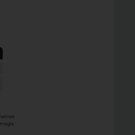
ehetnek
, mégis