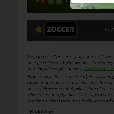
V
N
N
D
V
ÜDV
5.0
Tegnap beszéltünk arról, hogy nem csak az el
hát egy ideje már foglalkozunk az Európa-liga,
nem fogunk megfeledkezni a
Bodö/Glimt – 
Érdekes ez az EL-szezon. Két olyan csapat fog
abszolút nem hozza az elvárásokat. A Tottenham 
de azt elérni már nem fogják. Szinte biztos,
változtat, ha megnyerik az EL-t. Régóta várna
legalább a lehetőséget meg fogják kapni a fi
Bodö/Glimt