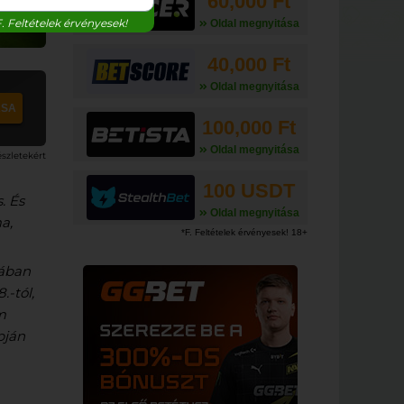
60,000 Ft
F. Feltételek érvényesek!
Oldal megnyitása
40,000 Ft
Oldal megnyitása
ÁSA
100,000 Ft
Oldal megnyitása
észletekért
100 USDT
. És
Oldal megnyitása
a,
gában
.-tól,
m
pján