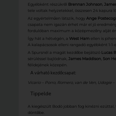
Egyébként részükről
Brennan Johnson
,
James
tele voltak helyzetekkel, összesen 24 kapura löv
Az egyértelműen látszik, hogy
Ange Postecog
csapata nem igazán érhet már el jó eredményt.
fordulóban maximum a középmezőny alját érh
Így hát a hétvégén, a
West Ham
ellen is pihen
A kalapácsosok elleni rangadó egyébként 1-1-e
A Spursnél a magát kezdőbe bejátszó
Lucas B
sérüléssel bajlódnak,
James Maddison
,
Son H
félidejének közepén.
A várható kezdőcsapat:
Vicario – Porro, Romero, van de Ven, Udogie –
Tippelde
A kiegészült Bodö jobban fog kinézni ezúttal,
döntőbe.