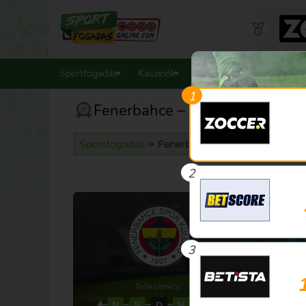
Sportfogadás
Kaszinók
Online Póker
Mobil
1
Fenerbahce – Ferencváros Tipp 
Sportfogadás
Fenerbahce vs Ferencváros 202
2
Olvasd el 5 perc alatt
3
Teljesítmény:
N
N
D
N
N