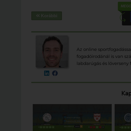
MEGO
Korábbi
Az online sportfogadássa
fogadóirodánál is van sz
labdarúgás és lóverseny f
Kap