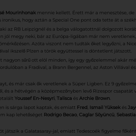
sé Mourinhonak
mennie kellett. Érett már a menesztése, de
s ironikus, hogy aztán a Special One pont oda tette át a szék
 aki az RB Leipzignél és a belga válogatottnál dolgozott korá
an jól megy neki, bár az Európa-ligában már nem veretlenek,
tómérkőzésen. Azóta viszont nem tudták őket legyőzni, a Nice
ival ikszelő Plzen a török együttessel is döntetlent játszott.
szont nagyon sűrű ott elöl minden, így egy győzelemmel akár m
fordulóban a Fradival, a Brann Bergennel, az Aston Villával és
ayt, és már csak ők veretlenek a Süper Ligben. Ez 9 győzelme
től, és a hétvégén a középmezőnyben levő Rizespor csapatát 
betalált
Youssef En-Nesyri
,
Talisca
és
Archie Brown
.
en is sárga lapot kaptak, és emiatt
Fred
,
Ismail Yüksek
és
Jay
nem kap lehetőséget
Rodrigo Becao
,
Caglar Söyüncü
,
Sebasti
játszik a Galatasaray-jal, emiatt Tedescoék figyelme főként