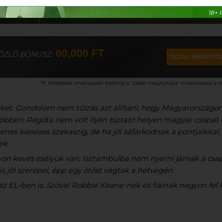
18+ 
60,000 FT
ÖZLŐ BÓNUSZ:
OLDAL MEGNYIT
*F. Feltételek érvényesek! Kattints a "Oldal megnyitása" hivatkozásra a r
et. Gondolom nem túlzás azt állítani, hogy Magyarországon
többen. Régóta nem volt ilyen biztató helyen magyar csapat
yenes kieséses szakaszig, de ha jól sáfárkodnak a pontjaikkal,
ek.
on kevés esélyük van. Isztambulba nem nyerni járnak a csa
 jól szerepel, épp egy ötöst vágtak a hétvégén.
z EL-ben is. Szóval Robbie Keane-nek és fiainak nagyon fel k