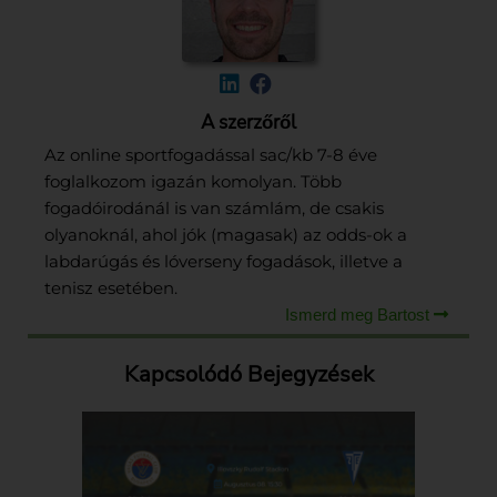
A szerzőről
Az online sportfogadással sac/kb 7-8 éve
foglalkozom igazán komolyan. Több
fogadóirodánál is van számlám, de csakis
olyanoknál, ahol jók (magasak) az odds-ok a
labdarúgás és lóverseny fogadások, illetve a
tenisz esetében.
Ismerd meg Bartost
Kapcsolódó Bejegyzések