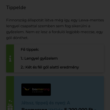
Tippelde
Finnország állapotát látva még így, egy Lewa-mentes
lengyel csapattal szemben sem fog sikerülni a
győzelem. Nem ez lesz a forduló legjobb meccse, egy
gól dönthet.
Fő tippek:
1.: Lengyel győzelem
2.: Két és fél gól alatti eredmény
Játssz, tippelj és nyerj: A