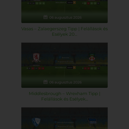
06 augusztus 2026
Vasas – Zalaegerszeg Tipp | Felállások és
Esélyek 20...
06 augusztus 2026
Middlesbrough – Wrexham Tipp |
Felállások és Esélyek...