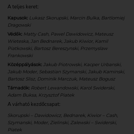
A teljes keret:
Kapusok:
Lukasz Skorupski, Marcin Bulka, Bartlomiej
Dragowski
Védők:
Matty Cash, Pawel Dawidowicz, Mateusz
Wieteska, Jan Bednarek, Jakub Kiwior, Kamil
Piatkowski, Bartosz Bereszynski, Przemyslaw
Frankowski
Középpályások:
Jakub Piotrowski, Kacper Urbanski,
Jakub Moder, Sebastian Szymanski, Jakub Kaminski,
Bartosz Slisz, Dominik Marczuk, Mateusz Bogusz
Támadók:
Robert Lewandowski, Karol Swiderski,
Adam Buksa, Krzysztof Piatek
A várható kezdőcsapat:
Skorupski – Dawidowicz, Bednarek, Kiwior – Cash,
Szymanski, Moder, Zielinski, Zalewski – Swiderski,
Piatek