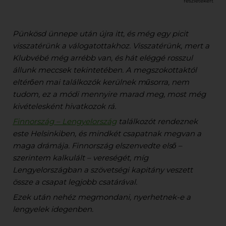
részletekért
Pünkösd ünnepe után újra itt, és még egy picit
visszatérünk a válogatottakhoz. Visszatérünk, mert a
Klubvébé még arrébb van, és hát eléggé rosszul
állunk meccsek tekintetében. A megszokottaktól
eltérően mai találkozók kerülnek műsorra, nem
tudom, ez a módi mennyire marad meg, most még
kivételesként hivatkozok rá.
Finnország – Lengyelország
találkozót rendeznek
este Helsinkiben, és mindkét csapatnak megvan a
maga drámája. Finnország elszenvedte első –
szerintem kalkulált – vereségét, míg
Lengyelországban a szövetségi kapitány veszett
össze a csapat legjobb csatárával.
Ezek után nehéz megmondani, nyerhetnek-e a
lengyelek idegenben.