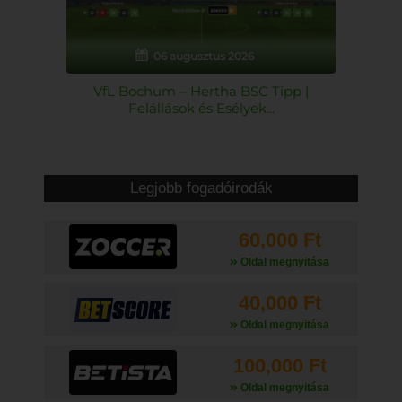
06 augusztus 2026
VfL Bochum – Hertha BSC Tipp |
Felállások és Esélyek...
Legjobb fogadóirodák
60,000 Ft
Oldal megnyitása
40,000 Ft
Oldal megnyitása
100,000 Ft
Oldal megnyitása