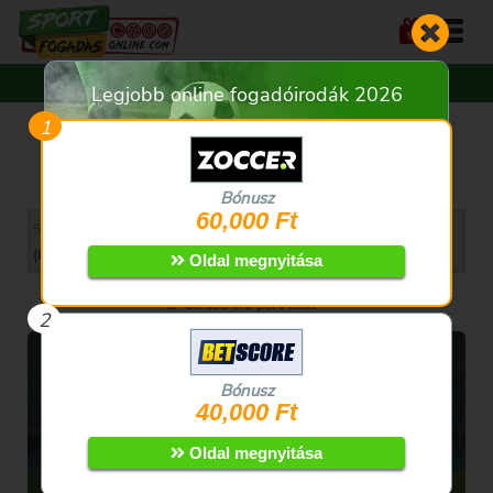
Toggl
navig
Legjobb online fogadóirodák 2026
1
Finnország – Lengyelország Tipp | Felállások
és Esélyek 2025.06.10.
Bónusz
60,000 Ft
Sportfogadás
Finnország vs Lengyelország 2025. június 10.
(kedd)
Oldal megnyitása
Olvasd el 5 perc alatt
2
Bónusz
40,000 Ft
Oldal megnyitása
Teljesítmény:
Teljesítmény: