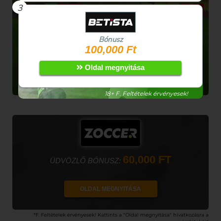
3
V
D
N
V
V
N
N
N
V
V
Helsingin Olympiastadion
Bónusz
100,000 Ft
Június 10. 20:45
Oldal megnyitása
Nézd élőben itt:
18+ F. Feltételek érvényesek!
60,000 FT
ÜDVÖZLŐ BÓNUSZ:
OLDAL MEGNYITÁSA
*F. Feltételek érvényesek! Kattints a "Oldal megnyitása" hivatkozásra a