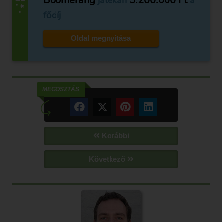
Boomerang
5.200.000 Ft
játékán
a
fődíj
Oldal megnyitása
MEGOSZTÁS
Korábbi
Következő