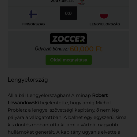
2007.09.12.
0:0
FINNORSZÁG
LENGYELORSZÁG
60,000 Ft
Üdvözlő bónusz:
Oldal megnyitása
Lengyelország
Áll a bál Lengyelországban! A minap
Robert
Lewandowski
bejelentette, hogy amíg Michal
Probierz a lengyel szövetségi kapitány, ő nem lép
pályára a válogatottban. A balhét egy egyszerű, sima
kis döntés robbantotta ki, ami a vártnál nagyobb
hullámokat generált. A kapitány ugyanis elvette a