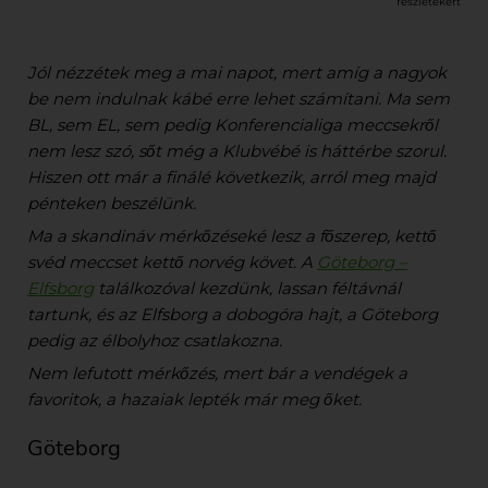
részletekért
Jól nézzétek meg a mai napot, mert amíg a nagyok
be nem indulnak kábé erre lehet számítani. Ma sem
BL, sem EL, sem pedig Konferencialiga meccsekről
nem lesz szó, sőt még a Klubvébé is háttérbe szorul.
Hiszen ott már a finálé következik, arról meg majd
pénteken beszélünk.
Ma a skandináv mérkőzéseké lesz a főszerep, kettő
svéd meccset kettő norvég követ. A
Göteborg –
Elfsborg
találkozóval kezdünk, lassan féltávnál
tartunk, és az Elfsborg a dobogóra hajt, a Göteborg
pedig az élbolyhoz csatlakozna.
Nem lefutott mérkőzés, mert bár a vendégek a
favoritok, a hazaiak lepték már meg őket.
Göteborg