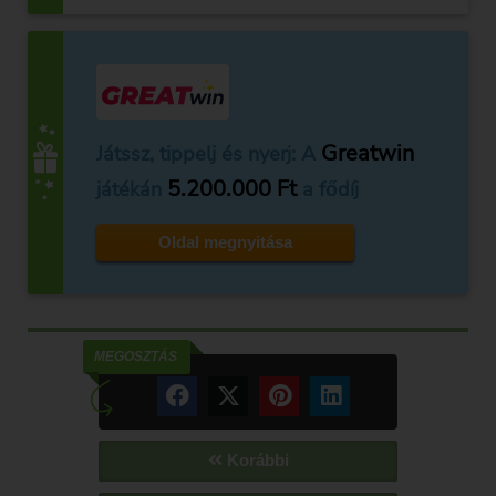
Greatwin
Játssz, tippelj és nyerj: A
5.200.000 Ft
játékán
a fődíj
Oldal megnyitása
MEGOSZTÁS
Korábbi