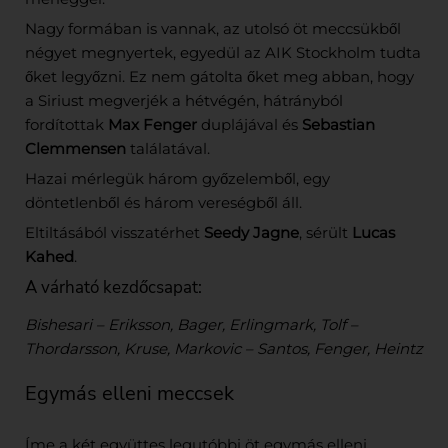
Nagy formában is vannak, az utolsó öt meccsükből
négyet megnyertek, egyedül az AIK Stockholm tudta
őket legyőzni. Ez nem gátolta őket meg abban, hogy
a Siriust megverjék a hétvégén, hátrányból
fordítottak
Max Fenger
duplájával és
Sebastian
Clemmensen
találatával.
Hazai mérlegük három győzelemből, egy
döntetlenből és három vereségből áll.
Eltiltásából visszatérhet
Seedy Jagne
, sérült
Lucas
Kahed
.
A várható kezdőcsapat:
Bishesari – Eriksson, Bager, Erlingmark, Tolf –
Thordarsson, Kruse, Markovic – Santos, Fenger, Heintz
Egymás elleni meccsek
Íme a két együttes legutóbbi öt egymás elleni