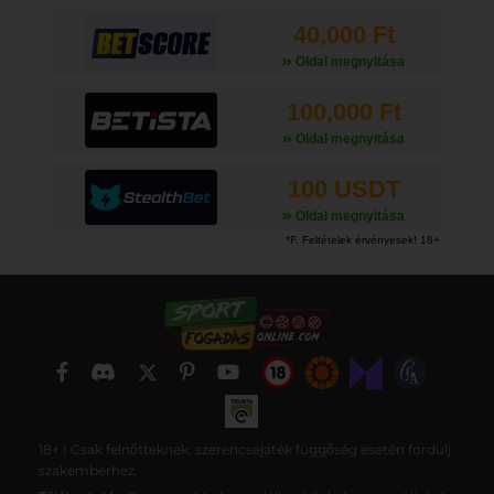
40,000 Ft
Oldal megnyitása
100,000 Ft
Oldal megnyitása
100 USDT
Oldal megnyitása
18+ | Csak felnőtteknek: szerencsejáték függőség esetén fordulj
szakemberhez.