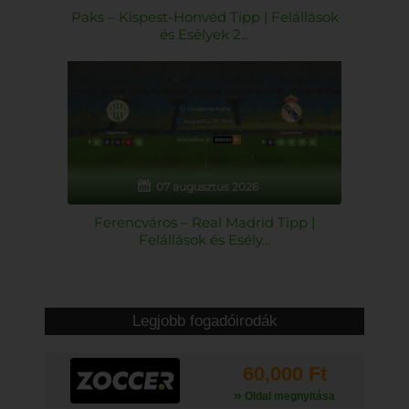
Paks – Kispest-Honvéd Tipp | Felállások
és Esélyek 2...
07 augusztus 2026
Ferencváros – Real Madrid Tipp |
Felállások és Esély...
Legjobb fogadóirodák
60,000 Ft
Oldal megnyitása