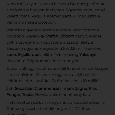
Nem múlt olyan sokon a kiesés a Göteborg számára
a mögöttük hagyott idényben. Egyetlen pont, ennyi
kellett volna. Végül a Kalmar esett ki, megúszta a
Värnamo meg a Göteborg.
Változás a gyenge szezon ellenére nem történt a
kispadon, ugyanúgy
Stefan Billborn
irányít. Akinek
volt most egy kis mozgástere a szezon előtt, a
Sassuolo ugyanis megvette tőlük 3,6 millió euróért
Laurs Skjellerupot
, előtte évben pedig
Yalcouyé
távozott a Brightonba kétszer annyiért.
Szóval volt egy kis pénz, amiből lehetett és szükséges
is volt erősíteni. Összesen ugyan csak 1,6 milliót
költöttek el, de az érkezők értéke eléri a 10 milliót.
Jött
Sebastian Clemmensen
,
Imam Jagne
,
Max
Fenger
,
Tobias Heintz
, valamint néhány fiatal.
Határozottan jobban megy, mint a korábbi évben, a
Göteborg most a hetedik helyen áll, 7-1-6-os
mérleggel.