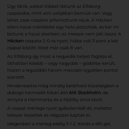
Úgy tűnik, sokkal többet láttunk az Elfsborg
csapatába, mint ami valójában bennük van. Vagy
lehet, csak rosszkor pillantottunk rájuk. A Häcken
elleni hazai mérkőzést egy hete játszották, és bár mi
bíztunk a hazai sikerben, ez messze nem jött össze. A
Häcken
csapata 2-0-ra nyert, hiába volt 11 pont a két
csapat között. Most már csak 8 van.
Az Elfsborg így most a negyedik helyet foglalja el,
láthatóan kisebb – vagy nagyobb – gödörbe került,
hiszen a legutóbbi három meccsén egyetlen pontot
szerzett.
Mindenesetre még mindig belátható közelségben a
dobogó harmadik fokán álló
AIK Stockholm
, de
annyira a Hammarby és a Mjällby sincs távol.
A csapat mérlege nyolc győzelemből áll, mellette
kétszer ikszeltek és négyszer kaptak ki.
Idegenben a mérleg eddig 3-1-2. Kevés a lőtt gól,