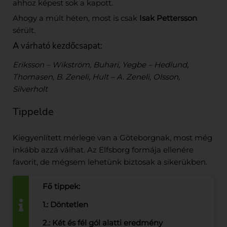
ahhoz képest sok a kapott.
Ahogy a múlt héten, most is csak
Isak Pettersson
sérült.
A várható kezdőcsapat:
Eriksson – Wikström, Buhari, Yegbe – Hedlund,
Thomasen, B. Zeneli, Hult – A. Zeneli, Olsson,
Silverholt
Tippelde
Kiegyenlített mérlege van a Göteborgnak, most még
inkább azzá válhat. Az Elfsborg formája ellenére
favorit, de mégsem lehetünk biztosak a sikerükben.
Fő tippek:
1.: Döntetlen
2.: Két és fél gól alatti eredmény