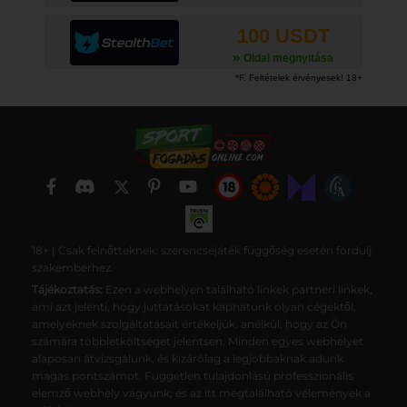
100 USDT
Oldal megnyitása
18+ | Csak felnőtteknek: szerencsejáték függőség esetén fordulj
szakemberhez.
Tájékoztatás:
Ezen a webhelyen található linkek partneri linkek,
ami azt jelenti, hogy juttatásokat kaphatunk olyan cégektől,
amelyeknek szolgáltatásait értékeljük, anélkül, hogy az Ön
számára többletköltséget jelentsen. Minden egyes webhelyet
alaposan átvizsgálunk, és kizárólag a legjobbaknak adunk
magas pontszámot. Független tulajdonlású professzionális
elemző webhely vagyunk, és az itt megtalálható vélemények a