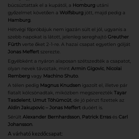
búcsúztattak el a kupától, a
Homburg
utáni
győzelmet követően a
Wolfsburg
jött, majd pedig a
Hamburg
.
Hétvégi főpróbájuk nem igazán sült el jól, ugyanis a
szebb napokat is látott, jelenleg sereghajtó
Greuther
Fürth
verte őket 2-1-re. A hazai csapat egyetlen gólját
Jonas Meffert
szerezte.
Egyébként a nyáron alaposan szétszedték a csapatot,
olyan nevek távoztak, mint
Armin Gigovic
,
Nicolai
Remberg
vagy
Machino Shuto
.
A télen pedig
Magnus Knudsen
igazolt el, illetve pár
fiatalt kölcsönadtak, miközben megszerezték
Tayar
Tasdelent
,
Umut Töhümcüt
, de jó pénzt fizettek az
Aldin Jakupovic – Jonas Meffert
duóért is.
Sérült
Alexander Bernhardsson
,
Patrick Erras
és
Carl
Johansson
.
A várható kezdőcsapat: