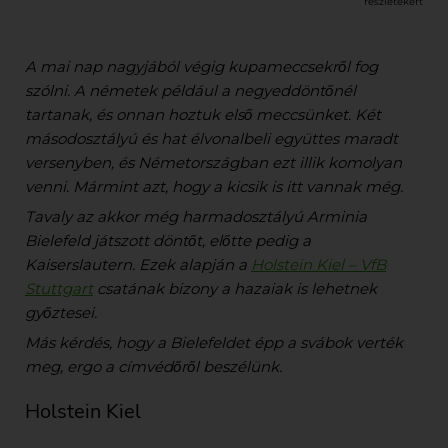
részletekért
A mai nap nagyjából végig kupameccsekről fog
szólni. A németek például a negyeddöntőnél
tartanak, és onnan hoztuk első meccsünket. Két
másodosztályú és hat élvonalbeli együttes maradt
versenyben, és Németországban ezt illik komolyan
venni. Mármint azt, hogy a kicsik is itt vannak még.
Tavaly az akkor még harmadosztályú Arminia
Bielefeld játszott döntőt, előtte pedig a
Kaiserslautern. Ezek alapján a
Holstein Kiel – VfB
Stuttgart
csatának bizony a hazaiak is lehetnek
győztesei.
Más kérdés, hogy a Bielefeldet épp a svábok verték
meg, ergo a címvédőről beszélünk.
Holstein Kiel