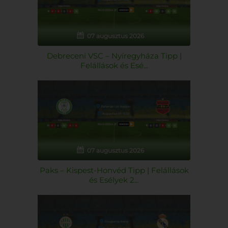
07 augusztus 2026
Debreceni VSC – Nyíregyháza Tipp |
Felállások és Esé...
07 augusztus 2026
Paks – Kispest-Honvéd Tipp | Felállások
és Esélyek 2...