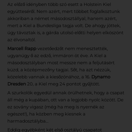
Az előző idényben több szó esett a Holstein Kiel
együtteséről. Nem azért, mert többet foglalkoztunk
akkoriban a német másodosztállyal, hanem azért,
mert a Kiel a Bundesliga tagja volt. De ahogy jöttek,
úgy távoztak is, a gárda utolsó előtti helyen elköszönt
az élvonaltól.
Marcell Rapp
vezetőedzőt nem menesztették,
ugyanúgy ő az edző, immáron öt éve. A Kiel a
másodosztályban most messze nem a feljutásért
küzd, a középmezőny tagjai. Sőt, ha azt nézzük,
közelebb vannak a kiesőzónához, a 16.
Dynamo
Dresden
20, a Kiel meg 24 pontot gyűjtött.
A szurkolók egyedül annak örülhetnek, hogy a csapat
áll még a kupában, ott van a legjobb nyolc között. De
ez sovány vigasz (még ha meg is nyernék az
egészet!), ha közben meg kiesnek a
harmadosztályba…
Eddig egyébként két első osztályú csapatot