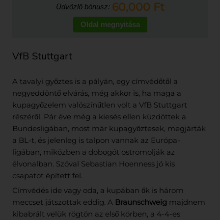
60,000 Ft
Üdvözlő bónusz:
Oldal megnyitása
VfB Stuttgart
A tavalyi győztes is a pályán, egy címvédőtől a
negyeddöntő elvárás, még akkor is, ha maga a
kupagyőzelem valószínűtlen volt a VfB Stuttgart
részéről. Pár éve még a kiesés ellen küzdöttek a
Bundesligában, most már kupagyőztesek, megjárták
a BL-t, és jelenleg is talpon vannak az Európa-
ligában, miközben a dobogót ostromolják az
élvonalban. Szóval Sebastian Hoenness jó kis
csapatot épített fel.
Címvédés ide vagy oda, a kupában ők is három
meccset játszottak eddig. A
Braunschweig
majdnem
kibabrált velük rögtön az első körben, a 4-4-es