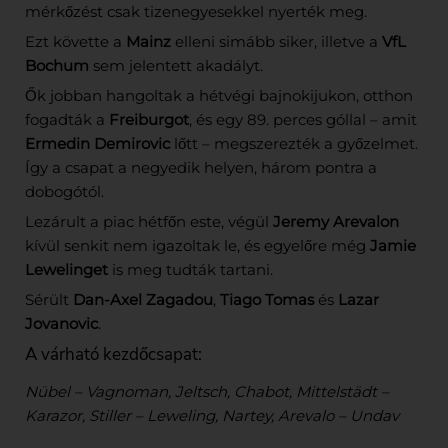
mérkőzést csak tizenegyesekkel nyerték meg.
Ezt követte a
Mainz
elleni simább siker, illetve a
VfL
Bochum
sem jelentett akadályt.
Ők jobban hangoltak a hétvégi bajnokijukon, otthon
fogadták a
Freiburgot
, és egy 89. perces góllal – amit
Ermedin Demirovic
lőtt – megszerezték a győzelmet.
Így a csapat a negyedik helyen, három pontra a
dobogótól.
Lezárult a piac hétfőn este, végül
Jeremy Arevalon
kívül senkit nem igazoltak le, és egyelőre még
Jamie
Lewelinget
is meg tudták tartani.
Sérült
Dan-Axel Zagadou
,
Tiago Tomas
és
Lazar
Jovanovic
.
A várható kezdőcsapat:
Nübel – Vagnoman, Jeltsch, Chabot, Mittelstädt –
Karazor, Stiller – Leweling, Nartey, Arevalo – Undav