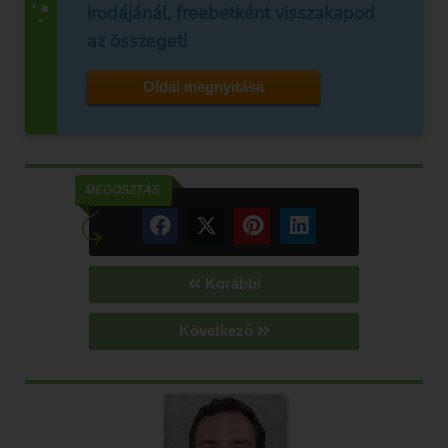
irodájánál, freebetként visszakapod
az összeget!
Oldal megnyitása
MEGOSZTÁS
Korábbi
Következő