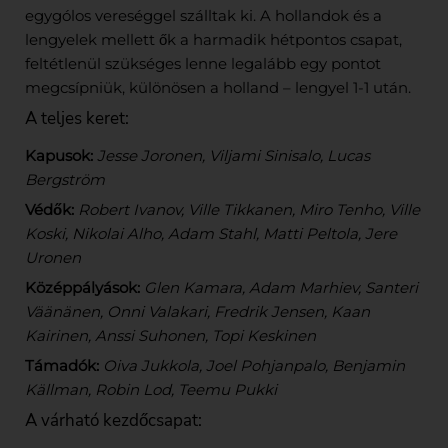
egygólos vereséggel szálltak ki. A hollandok és a
lengyelek mellett ők a harmadik hétpontos csapat,
feltétlenül szükséges lenne legalább egy pontot
megcsípniük, különösen a holland – lengyel 1-1 után.
A teljes keret:
Kapusok:
Jesse Joronen, Viljami Sinisalo, Lucas
Bergström
Védők:
Robert Ivanov, Ville Tikkanen, Miro Tenho, Ville
Koski, Nikolai Alho, Adam Stahl, Matti Peltola, Jere
Uronen
Középpályások:
Glen Kamara, Adam Marhiev, Santeri
Väänänen, Onni Valakari, Fredrik Jensen, Kaan
Kairinen, Anssi Suhonen, Topi Keskinen
Támadók:
Oiva Jukkola, Joel Pohjanpalo, Benjamin
Källman, Robin Lod, Teemu Pukki
A várható kezdőcsapat: