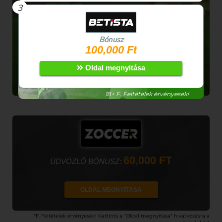
3
D
V
N
N
N
V
N
V
D
N
Śląski Stadium
Bónusz
100,000 Ft
Szeptember 07. 20:45
Oldal megnyitása
Nézd élőben itt:
18+ F. Feltételek érvényesek!
60,000 FT
ÜDVÖZLŐ BÓNUSZ:
OLDAL MEGNYITÁSA
*F. Feltételek érvényesek! Kattints a "Oldal megnyitása" hivatkozásra a