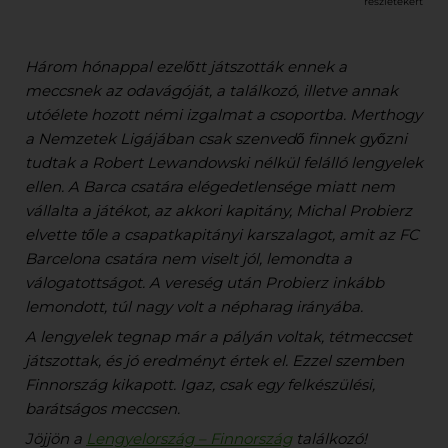
részletekért
Három hónappal ezelőtt játszották ennek a
meccsnek az odavágóját, a találkozó, illetve annak
utóélete hozott némi izgalmat a csoportba. Merthogy
a Nemzetek Ligájában csak szenvedő finnek győzni
tudtak a Robert Lewandowski nélkül felálló lengyelek
ellen. A Barca csatára elégedetlensége miatt nem
vállalta a játékot, az akkori kapitány, Michal Probierz
elvette tőle a csapatkapitányi karszalagot, amit az FC
Barcelona csatára nem viselt jól, lemondta a
válogatottságot. A vereség után Probierz inkább
lemondott, túl nagy volt a népharag irányába.
A lengyelek tegnap már a pályán voltak, tétmeccset
játszottak, és jó eredményt értek el. Ezzel szemben
Finnország kikapott. Igaz, csak egy felkészülési,
barátságos meccsen.
Jöjjön a
Lengyelország – Finnország
találkozó!