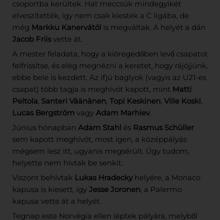
csoportba kerültek. Hat meccsük mindegyikét
elveszítették, így nem csak kiestek a C ligába, de
még
Markku Kanervától
is megváltak. A helyét a dán
Jacob Friis
vette át.
A mester feladata, hogy a kiöregedőben levő csapatot
felfrissítse, és elég megnézni a keretet, hogy rájöjjünk,
ebbe bele is kezdett. Az ifjú baglyok (vagyis az U21-es
csapat) több tagja is meghívót kapott, mint
Matti
Peltola
,
Santeri Väänänen
,
Topi Keskinen
,
Ville Koski
,
Lucas Bergström
vagy
Adam Marhiev
.
Június hónapban
Adam Stahl
és
Rasmus Schüller
sem kapott meghívót, most igen, a középpályás
mégsem lesz itt, ugyanis megsérült. Úgy tudom,
helyette nem hívtak be senkit.
Viszont behívtak
Lukas Hradecky
helyére, a Monaco
kapusa is kiesett, így
Jesse Joronen
, a Palermo
kapusa vette át a helyét.
Tegnap este Norvégia ellen léptek pályára, melyből