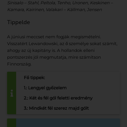
Sinisalo – Stahl, Peltola, Tenho, Uronen, Keskinen –
Kamara, Kairinen, Valakari – Källman, Jensen
Tippelde
A júniusi meccset nem fogják megismételni.
Visszatért Lewandowski, az ő személye sokat számít,
ahogy az új kapitány is. A hollandok elleni
pontszerzés jól megmutatja, mire számítson
Finnország.
Fő tippek:
1.: Lengyel győzelem
2.: Két és fél gól feletti eredmény
3.: Mindkét fél szerez majd gólt