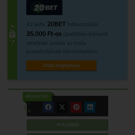
20BET
Az aktív
felhasználók
35.000 Ft-os
újratöltési bónuszt
tehetnek zsebre az iroda
promóciójának köszönhetően.
Oldal megnyitása
MEGOSZTÁS
Korábbi