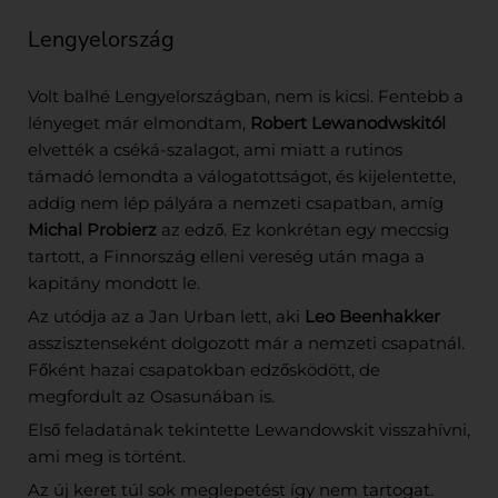
Lengyelország
Volt balhé Lengyelországban, nem is kicsi. Fentebb a
lényeget már elmondtam,
Robert Lewanodwskitól
elvették a cséká-szalagot, ami miatt a rutinos
támadó lemondta a válogatottságot, és kijelentette,
addig nem lép pályára a nemzeti csapatban, amíg
Michal Probierz
az edző. Ez konkrétan egy meccsig
tartott, a Finnország elleni vereség után maga a
kapitány mondott le.
Az utódja az a Jan Urban lett, aki
Leo Beenhakker
asszisztenseként dolgozott már a nemzeti csapatnál.
Főként hazai csapatokban edzősködött, de
megfordult az Osasunában is.
Első feladatának tekintette Lewandowskit visszahívni,
ami meg is történt.
Az új keret túl sok meglepetést így nem tartogat.