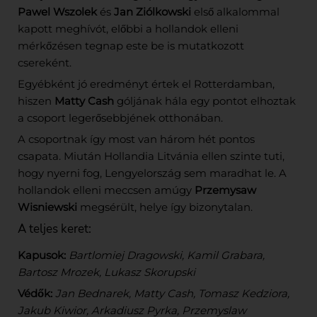
Pawel Wszolek
és
Jan Ziólkowski
első alkalommal
kapott meghívót, előbbi a hollandok elleni
mérkőzésen tegnap este be is mutatkozott
csereként.
Egyébként jó eredményt értek el Rotterdamban,
hiszen
Matty Cash
góljának hála egy pontot elhoztak
a csoport legerősebbjének otthonában.
A csoportnak így most van három hét pontos
csapata. Miután Hollandia Litvánia ellen szinte tuti,
hogy nyerni fog, Lengyelország sem maradhat le. A
hollandok elleni meccsen amúgy
Przemysaw
Wisniewski
megsérült, helye így bizonytalan.
A teljes keret:
Kapusok:
Bartlomiej Dragowski, Kamil Grabara,
Bartosz Mrozek, Lukasz Skorupski
Védők:
Jan Bednarek, Matty Cash, Tomasz Kedziora,
Jakub Kiwior, Arkadiusz Pyrka, Przemyslaw