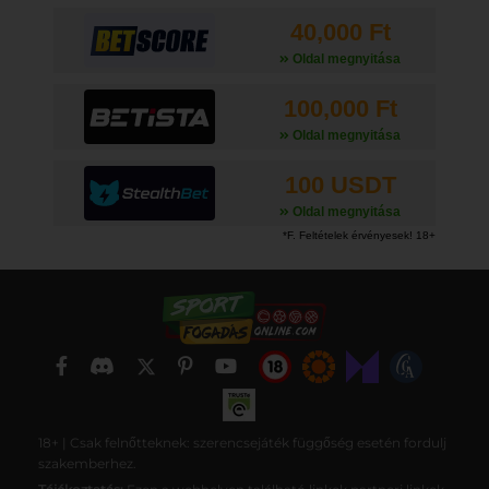
40,000 Ft
Oldal megnyitása
100,000 Ft
Oldal megnyitása
100 USDT
Oldal megnyitása
18+ | Csak felnőtteknek: szerencsejáték függőség esetén fordulj
szakemberhez.