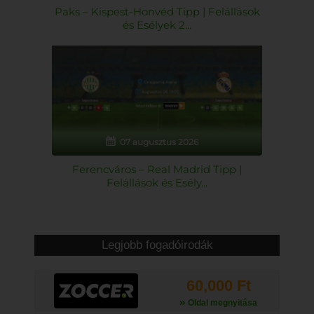
Paks – Kispest-Honvéd Tipp | Felállások
és Esélyek 2...
07 augusztus 2026
Ferencváros – Real Madrid Tipp |
Felállások és Esély...
Legjobb fogadóirodák
60,000 Ft
Oldal megnyitása