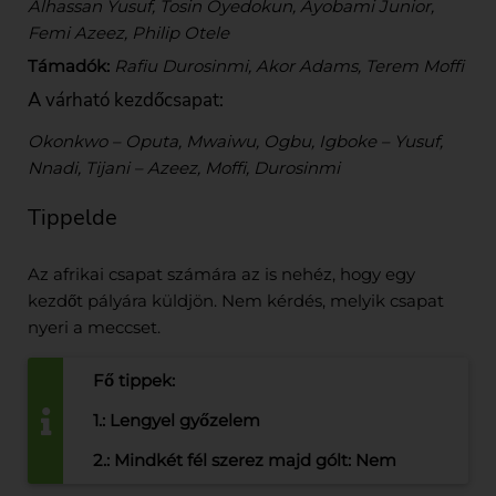
Alhassan Yusuf, Tosin Oyedokun, Ayobami Junior,
Femi Azeez, Philip Otele
Támadók:
Rafiu Durosinmi, Akor Adams, Terem Moffi
A várható kezdőcsapat:
Okonkwo – Oputa, Mwaiwu, Ogbu, Igboke – Yusuf,
Nnadi, Tijani – Azeez, Moffi, Durosinmi
Tippelde
Az afrikai csapat számára az is nehéz, hogy egy
kezdőt pályára küldjön. Nem kérdés, melyik csapat
nyeri a meccset.
Fő tippek:
1.: Lengyel győzelem
2.: Mindkét fél szerez majd gólt: Nem