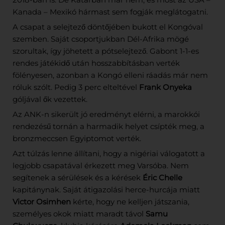
Kanada – Mexikó hármast sem fogják meglátogatni.
A csapat a selejtező döntőjében bukott el Kongóval
szemben. Saját csoportjukban Dél-Afrika mögé
szorultak, így jöhetett a pótselejtező. Gabont 1-1-es
rendes játékidő után hosszabbításban verték
fölényesen, azonban a Kongó elleni ráadás már nem
róluk szólt. Pedig 3 perc elteltével
Frank Onyeka
góljával ők vezettek.
Az ANK-n sikerült jó eredményt elérni, a marokkói
rendezésű tornán a harmadik helyet csípték meg, a
bronzmeccsen Egyiptomot verték.
Azt túlzás lenne állítani, hogy a nigériai válogatott a
legjobb csapatával érkezett meg Varsóba. Nem
segítenek a sérülések és a kérések
Éric Chelle
kapitánynak. Saját átigazolási herce-hurcája miatt
Victor Osimhen
kérte, hogy ne kelljen játszania,
személyes okok miatt maradt távol
Samu