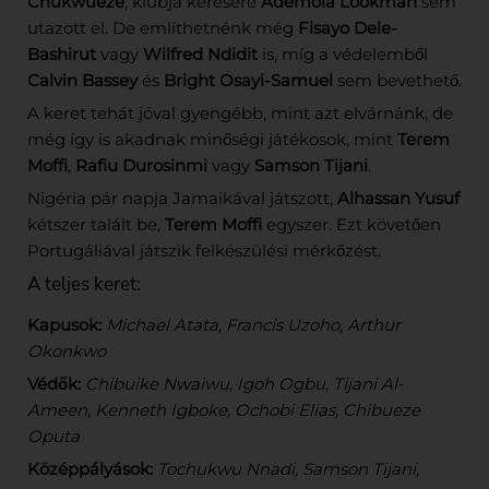
Chukwueze
, klubja kérésére
Ademola Lookman
sem
utazott el. De említhetnénk még
Fisayo Dele-
Bashirut
vagy
Wilfred Ndidit
is, míg a védelemből
Calvin Bassey
és
Bright Osayi-Samuel
sem bevethető.
A keret tehát jóval gyengébb, mint azt elvárnánk, de
még így is akadnak minőségi játékosok, mint
Terem
Moffi
,
Rafiu Durosinmi
vagy
Samson Tijani
.
Nigéria pár napja Jamaikával játszott,
Alhassan Yusuf
kétszer talált be,
Terem Moffi
egyszer. Ezt követően
Portugáliával játszik felkészülési mérkőzést.
A teljes keret:
Kapusok:
Michael Atata, Francis Uzoho, Arthur
Okonkwo
Védők:
Chibuike Nwaiwu, Igoh Ogbu, Tijani Al-
Ameen, Kenneth Igboke, Ochobi Elias, Chibueze
Oputa
Középpályások:
Tochukwu Nnadi, Samson Tijani,