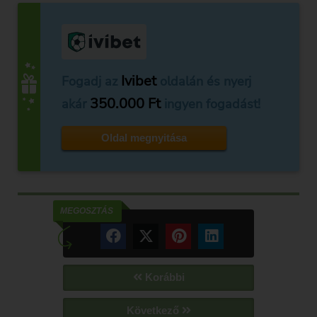
Ivibet
Fogadj az
oldalán és nyerj
350.000 Ft
akár
ingyen fogadást!
Oldal megnyitása
MEGOSZTÁS
Korábbi
Következő