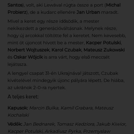
Santos
), volt, aki Lewával rúgta össze a port (
Michal
Probierz
), de a kudarc ellenére
Jan Urban
maradt.
Mivel a keret egy része idősödik, a mester
nekikezdett a generációváltásnak. Melynek része,
hogy új arcokkal töltötte fel a keretet. Nem kevesebb,
mint öt újoncot hívott be a mester,
Kacper Potulski
,
Norbert Wojtuszek
,
Karol Czubak
,
Mateusz Zukowski
és
Oskar Wójcik
is arra várt, hogy első meccsét
lejátssza.
A lengyel csapat 31-én Ukrajnával játszott, Czubak
kivételével mindegyik újonc pályára lépett. De hiába,
az ukránok 2-0-ra nyertek.
A teljes keret:
Kapusok:
Marcin Bulka, Kamil Grabara, Mateusz
Kochalski
Védők:
Jan Bednarek, Tomasz Kedziora, Jakub Kiwior,
Kacper Potulski, Arkadiusz Pyrka, Przemyslaw