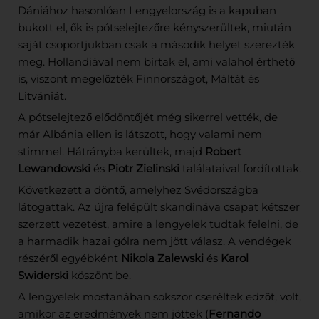
Dániához hasonlóan Lengyelország is a kapuban
bukott el, ők is pótselejtezőre kényszerültek, miután
saját csoportjukban csak a második helyet szerezték
meg. Hollandiával nem bírtak el, ami valahol érthető
is, viszont megelőzték Finnországot, Máltát és
Litvániát.
A pótselejtező elődöntőjét még sikerrel vették, de
már Albánia ellen is látszott, hogy valami nem
stimmel. Hátrányba kerültek, majd
Robert
Lewandowski
és
Piotr Zielinski
találataival fordítottak.
Következett a döntő, amelyhez Svédországba
látogattak. Az újra felépült skandináva csapat kétszer
szerzett vezetést, amire a lengyelek tudtak felelni, de
a harmadik hazai gólra nem jött válasz. A vendégek
részéről egyébként
Nikola Zalewski
és
Karol
Swiderski
köszönt be.
A lengyelek mostanában sokszor cseréltek edzőt, volt,
amikor az eredmények nem jöttek (
Fernando