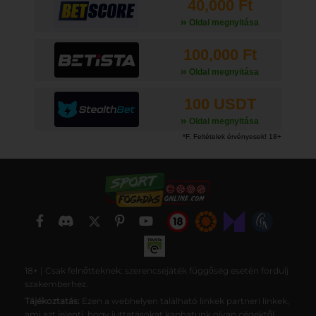
40,000 Ft
Oldal megnyitása
100,000 Ft
Oldal megnyitása
100 USDT
Oldal megnyitása
18+ | Csak felnőtteknek: szerencsejáték függőség esetén fordulj
szakemberhez.
Tájékoztatás:
Ezen a webhelyen található linkek partneri linkek,
ami azt jelenti, hogy juttatásokat kaphatunk olyan cégektől,