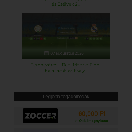
és Esélyek 2...
07 augusztus 2026
Ferencváros – Real Madrid Tipp |
Felállások és Esély...
Legjobb fogadóirodák
60,000 Ft
Oldal megnyitása