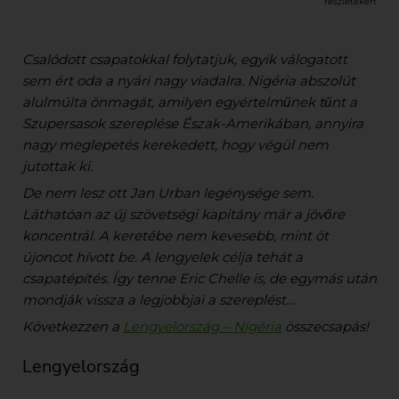
részletekért
Csalódott csapatokkal folytatjuk, egyik válogatott
sem ért oda a nyári nagy viadalra. Nigéria abszolút
alulmúlta önmagát, amilyen egyértelműnek tűnt a
Szupersasok szereplése Észak-Amerikában, annyira
nagy meglepetés kerekedett, hogy végül nem
jutottak ki.
De nem lesz ott Jan Urban legénysége sem.
Láthatóan az új szövetségi kapitány már a jövőre
koncentrál. A keretébe nem kevesebb, mint öt
újoncot hívott be. A lengyelek célja tehát a
csapatépítés. Így tenne Eric Chelle is, de egymás után
mondják vissza a legjobbjai a szereplést…
Következzen a
Lengyelország – Nigéria
összecsapás!
Lengyelország