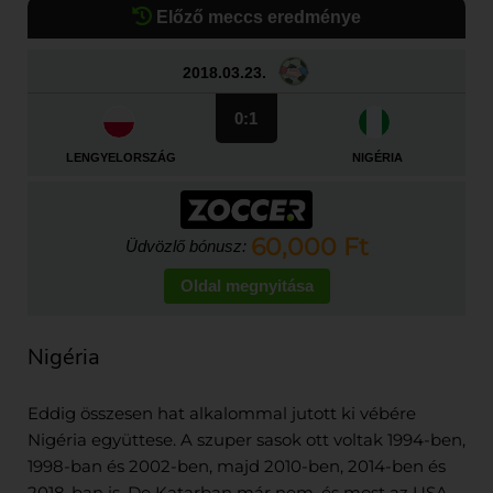
Előző meccs eredménye
2018.03.23.
0:1
LENGYELORSZÁG
NIGÉRIA
60,000 Ft
Üdvözlő bónusz:
Oldal megnyitása
Nigéria
Eddig összesen hat alkalommal jutott ki vébére
Nigéria együttese. A szuper sasok ott voltak 1994-ben,
1998-ban és 2002-ben, majd 2010-ben, 2014-ben és
2018-ban is. De Katarban már nem, és most az USA –