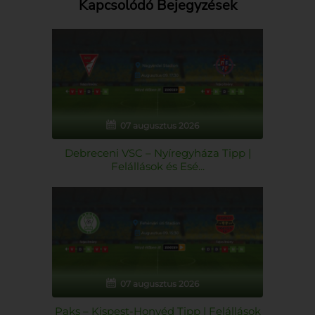
Kapcsolódó Bejegyzések
07 augusztus 2026
Debreceni VSC – Nyíregyháza Tipp |
Felállások és Esé...
07 augusztus 2026
Paks – Kispest-Honvéd Tipp | Felállások