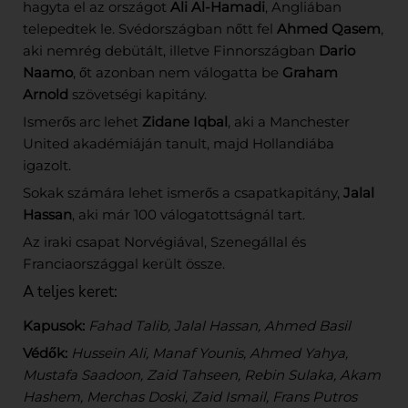
hagyta el az országot
Ali Al-Hamadi
, Angliában
telepedtek le. Svédországban nőtt fel
Ahmed Qasem
,
aki nemrég debütált, illetve Finnországban
Dario
Naamo
, őt azonban nem válogatta be
Graham
Arnold
szövetségi kapitány.
Ismerős arc lehet
Zidane Iqbal
, aki a Manchester
United akadémiáján tanult, majd Hollandiába
igazolt.
Sokak számára lehet ismerős a csapatkapitány,
Jalal
Hassan
, aki már 100 válogatottságnál tart.
Az iraki csapat Norvégiával, Szenegállal és
Franciaországgal került össze.
A teljes keret:
Kapusok:
Fahad Talib, Jalal Hassan, Ahmed Basil
Védők:
Hussein Ali, Manaf Younis, Ahmed Yahya,
Mustafa Saadoon, Zaid Tahseen, Rebin Sulaka, Akam
Hashem, Merchas Doski, Zaid Ismail, Frans Putros