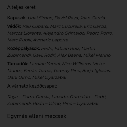
A teljes keret:
Kapusok:
Unai Simon, David Raya, Joan García
Védők:
Pau Cubarsí, Marc Cucurella, Eric García,
Marcos Llorente, Alejandro Grimaldo, Pedro Porro,
Marc Pubill, Aymeric Laporte
Középpályások:
Pedri, Fabian Ruiz, Martín
Zubimendi, Gavi, Rodri, Alex Baena, Mikel Merino
Támadók:
Lamine Yamal, Nico Williams, Victor
Munoz, Ferrán Torres, Yeremy Pino, Borja Iglesias,
Dani Olmo, Mikel Oyarzabal
A várható kezdőcsapat:
Raya – Porro, García, Laporte, Grimaldo – Pedri,
Zubimendi, Rodri – Olmo, Pino – Oyarzabal
Egymás elleni meccsek