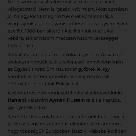
Azt hiszem, egy alkalommal sem írtunk az iraki
válogatottról. Nem is igazán volt miért. Most azonban
jó, ha egy kicsit megnézzük őket közelebbről, a
világbajnokságon ugyanis ott lesznek. Negyven évvel
ezelőtt, 1986-ban sikerült kavilifálniuk magukat
vébére, akkor három meccsen három vereséggel
tértek haza.
A kvalifikáció leírása nem volna egyszerű, Ázsiában öt
szakaszra bontják szét a selejtezőt, ennek legvégén
az Egyesült Arab Emirátusokat győzték le, így
kerültek az interkontinentális selejtező másik
döntőjébe, ellenfelük Bolívia volt.
A Monterrey-ben rendezett finálé alkalmával
Ali Al-
Hamadi
, valamint
Ayman Hussein
talált a kapuba,
így nyertek 2-1-re.
A kerettel kapcsolatban nem szeretnék füllenteni, a
játékosok egy részét annak ellenére sem ismerem,
hogy többségük Európában játszik. Kisbaba korában