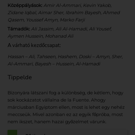
Középpályások:
Amir Al-Ammari, Kevin Yakob,
Zidane Iqbal, Aimar Sher, Ibrahim Bayesh, Ahmed
Qasem, Youssef Amyn, Marko Farji
Támadók:
Ali Jassim, Ali Al-Hamadi, Ali Yousef,
Aymen Hussein, Mohanad Ali
A várható kezdőcsapat:
Hassan – Ali, Tahseen, Hashem, Doski – Amyn, Sher,
Al-Ammari, Bayesh – Hussein, Al-Hamadi
Tippelde
Bizonyára látszani fog a különbség, de kétlem, hogy
sok kockázatot vállalna de la Fuente. Ahogy
márciusban Egyiptom ellen, most is lehet egy nehéz
meccseük. Mivel azonban ez az egyik főpróba, most
nem ikszet, hanem hazai győzelmet várunk.