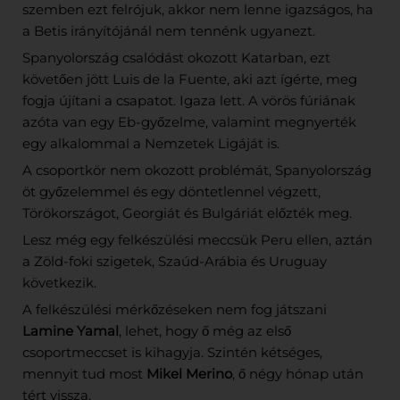
szemben ezt felrójuk, akkor nem lenne igazságos, ha
a Betis irányítójánál nem tennénk ugyanezt.
Spanyolország csalódást okozott Katarban, ezt
követően jött Luis de la Fuente, aki azt ígérte, meg
fogja újítani a csapatot. Igaza lett. A vörös fúriának
azóta van egy Eb-győzelme, valamint megnyerték
egy alkalommal a Nemzetek Ligáját is.
A csoportkör nem okozott problémát, Spanyolország
öt győzelemmel és egy döntetlennel végzett,
Törökországot, Georgiát és Bulgáriát előzték meg.
Lesz még egy felkészülési meccsük Peru ellen, aztán
a Zöld-foki szigetek, Szaúd-Arábia és Uruguay
következik.
A felkészülési mérkőzéseken nem fog játszani
Lamine Yamal
, lehet, hogy ő még az első
csoportmeccset is kihagyja. Szintén kétséges,
mennyit tud most
Mikel Merino
, ő négy hónap után
tért vissza.