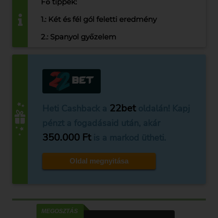
Fő tippek:
1.: Két és fél gól feletti eredmény
2.: Spanyol győzelem
22bet
Heti Cashback a
oldalán! Kapj
pénzt a fogadásaid után, akár
350.000 Ft
is a markod ütheti.
Oldal megnyitása
MEGOSZTÁS