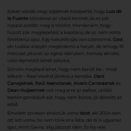
Sokan várták nagy izgalmak közepette, hogy
Luis de
la Fuente
kihirdesse az utazó keretét, és ez pár
nappal ezelőtt meg is történt. Mondanám, hogy
húzott pár meglepetést a kapitány, de ez nem volna
feltétlenül igaz. Egy kakukktojás van számomra,
Gavi
,
aki tudása alapján megérdemli a helyet, de amúgy 10
meccset játszott az egész idényben, komoly sérülés
után léphetett ismét pályára.
Szintén meglepő lehet, hogy nem került be – most
először – Real Madrid játékos a keretbe.
Dani
Carvajalnak
,
Raúl Asencionak
,
Alvaro Carrerasnak
és
Dean Huijsennek
volt meg erre az esélye, utóbbi
esetén gondoljuk azt, hogy nem biztos, jól döntött az
edző.
Emellett szívesen elnéztük volna
Iscot
, aki 2024-ben
ott lett volna, ha nem törik el a lába, de rá is ugyanaz
igaz, mint Gavira: alig játszott idén. És ha vele