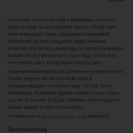
részletekért
Harmadik meccsünk még a barátságos meccsek
közül is kilóg, ha az esélyeket nézzük. Pedig nem
kéne lebecsülni Irakot, világbajnoki szereplőről
beszélünk! Az iraki válogatott tagjai kevésbé
ismertek számunkra, pedig egy jó részük Európában
futballozik. Ennek ellenére olyan nagy hírnévre itt
nem tettek szert. Hazájukban viszont igen.
A spanyolok keretét ezzel szemben mindenki ismeri.
Töviről-hegyire. Az Eb-címvédő most a
világbajnokságon mutatná meg, mit tud, fiatal,
tehetséges, feltörekvő, gigászi keretet hozott össze
Luis de la Fuente. És jó pár játékost otthon hagyott,
akinek igazán itt lett volna a helye.
Következzen a
Spanyolország – Irak
találkozó!
Spanyolország