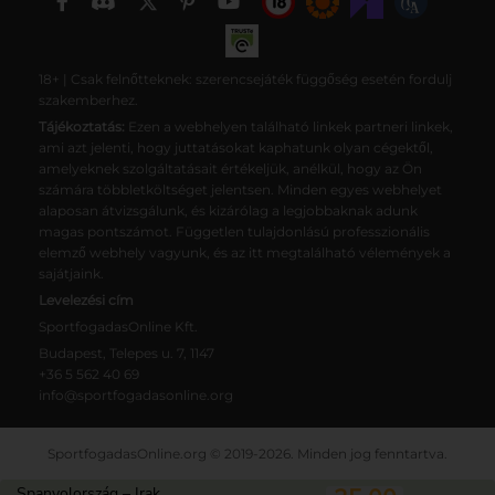
18+ | Csak felnőtteknek: szerencsejáték függőség esetén fordulj
szakemberhez.
Tájékoztatás:
Ezen a webhelyen található linkek partneri linkek,
ami azt jelenti, hogy juttatásokat kaphatunk olyan cégektől,
amelyeknek szolgáltatásait értékeljük, anélkül, hogy az Ön
számára többletköltséget jelentsen. Minden egyes webhelyet
alaposan átvizsgálunk, és kizárólag a legjobbaknak adunk
magas pontszámot. Független tulajdonlású professzionális
elemző webhely vagyunk, és az itt megtalálható vélemények a
sajátjaink.
Levelezési cím
SportfogadasOnline Kft.
Budapest, Telepes u. 7, 1147
+36 5 562 40 69
info@sportfogadasonline.org
SportfogadasOnline.org © 2019-2026. Minden jog fenntartva.
Magunkról
Adatkezelési tájékoztató
Spanyolország – Irak