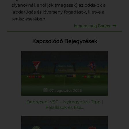
olyanoknál, ahol jók (magasak) az odds-ok a
labdarúgás és lóverseny fogadások, illetve a
tenisz esetében.
Ismerd meg Bartost
Kapcsolódó Bejegyzések
07 augusztus 2026
Debreceni VSC – Nyíregyháza Tipp |
Felállások és Esé...