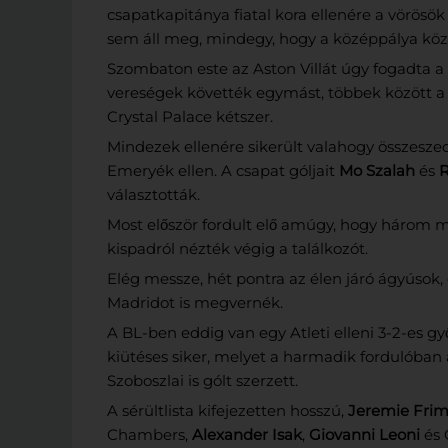
csapatkapitánya fiatal kora ellenére a vörösök 
sem áll meg, mindegy, hogy a középpálya köz
Szombaton este az Aston Villát úgy fogadta a 
vereségek követték egymást, többek között a M
Crystal Palace kétszer.
Mindezek ellenére sikerült valahogy összes
Emeryék ellen. A csapat góljait
Mo Szalah
és
R
választották.
Most először fordult elő amúgy, hogy három m
kispadról nézték végig a találkozót.
Elég messze, hét pontra az élen járó ágyúsok, 
Madridot is megvernék.
A BL-ben eddig van egy Atleti elleni 3-2-es g
kiütéses siker, melyet a harmadik fordulóban 
Szoboszlai is gólt szerzett.
A sérültlista kifejezetten hosszú,
Jeremie Fri
Chambers,
Alexander Isak
,
Giovanni Leoni
és 