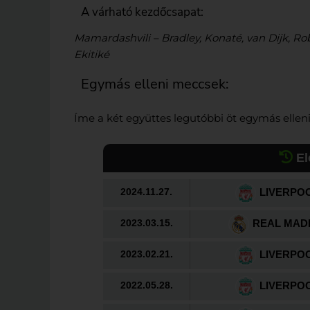
A várható kezdőcsapat:
Mamardashvili – Bradley, Konaté, van Dijk, Rob
Ekitiké
Egymás elleni meccsek:
Íme a két együttes legutóbbi öt egymás ell
El
LIVERPO
2024.11.27.
REAL MAD
2023.03.15.
LIVERPO
2023.02.21.
LIVERPO
2022.05.28.