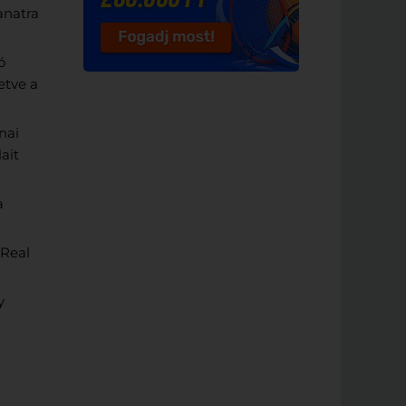
anatra
ó
etve a
nai
ait
a
 Real
y