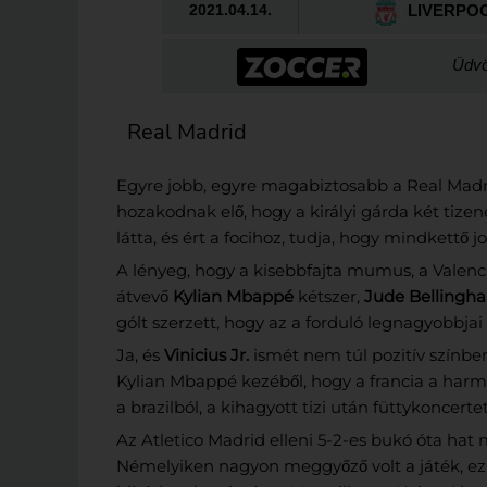
LIVERPO
2021.04.14.
Üdvö
Real Madrid
Egyre jobb, egyre magabiztosabb a Real Madri
hozakodnak elő, hogy a királyi gárda két tizen
látta, és ért a focihoz, tudja, hogy mindkettő
A lényeg, hogy a kisebbfajta mumus, a Valenc
átvevő
Kylian Mbappé
kétszer,
Jude Bellingh
gólt szerzett, hogy az a forduló legnagyobbjai 
Ja, és
Vinicius Jr.
ismét nem túl pozitív színben
Kylian Mbappé kezéből, hogy a francia a harma
a brazilból, a kihagyott tizi után füttykoncerte
Az Atletico Madrid elleni 5-2-es bukó óta hat 
Némelyiken nagyon meggyőző volt a játék, ez 