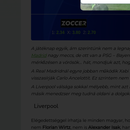
1:
2.34
X:
3.80
2:
2.70
A játéknap egyik, ám szerintünk nem a legna
Madrid
nagy meccs, de ott van a PSG – Bayer
mérkőzésen a vörösök… hát, mondjuk azt, hog
A Real Madridnál egyre jobban működik Xabi Al
visszasírják Carlo Ancelottit. Ez szrintem nem
A Liverpool válsága sokkal mélyebb, mint azt 
másik menedzser meg tudná oldani a dolgoka
Liverpool
Elégedettséggel írhatja le minden magyar, ho
nem
Florian Wirtz
, nem is
Alexander Isak
, ha