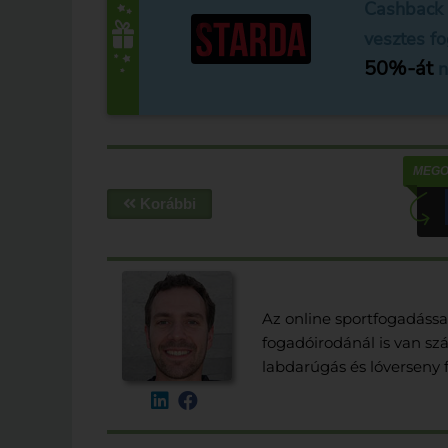
Cashback
vesztes f
50%-át
n
MEGO
Korábbi
Az online sportfogadássa
fogadóirodánál is van sz
labdarúgás és lóverseny f