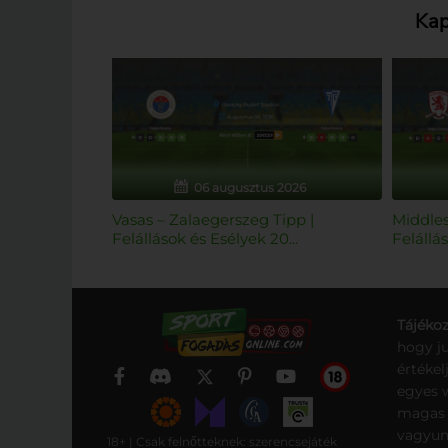
Kap
06 augusztus 2026
Vasas – Zalaegerszeg Tipp |
Middle
Felállások és Esélyek 20...
Felállás
Tájékoz
hogy ju
értékel
egyes w
magas 
vagyunk
18+ | Csak felnőtteknek: szerencsejáték