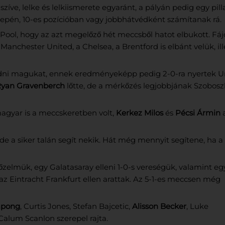
szíve, lelke és lelkiismerete egyaránt, a pályán pedig egy pill
epén, 10-es pozícióban vagy jobbhátvédként számítanak rá.
Pool, hogy az azt megelőző hét meccsből hatot elbukott. Fáj
anchester United, a Chelsea, a Brentford is elbánt velük, ill
zedni magukat, ennek eredményeképp pedig 2-0-ra nyertek U
yan Gravenberch
lőtte, de a mérkőzés legjobbjának Szoboszl
agyar is a meccskeretben volt,
Kerkez Milos
és
Pécsi Ármin
de a siker talán segít nekik. Hát még mennyit segítene, ha a
yőzelmük, egy Galatasaray elleni 1-0-s vereségük, valamint eg
az Eintracht Frankfurt ellen arattak. Az 5-1-es meccsen még
mpong
, Curtis Jones, Stefan Bajcetic,
Alisson Becker
, Luke
Calum Scanlon szerepel rajta.