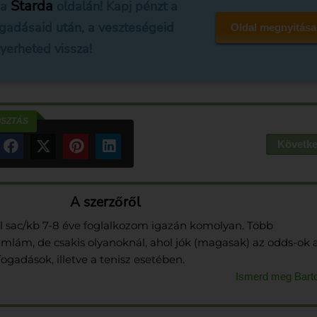
Starda
 a
oldalán! Kapj pénzt a
ogadásaid után, a veszteségeid
Oldal megnyitása
yerheted vissza!
SZTÁS
Követk
A szerzőről
l sac/kb 7-8 éve foglalkozom igazán komolyan. Több
ámlám, de csakis olyanoknál, ahol jók (magasak) az odds-ok 
ogadások, illetve a tenisz esetében.
Ismerd meg Bart