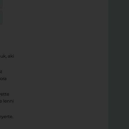
uk, aki
st
kora
vette
e lenni
yerte.