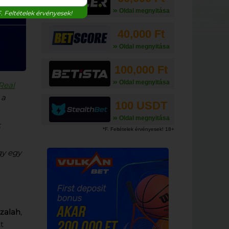
Oldal megnyitása
F. Feltételek érvényesek!
40,000 Ft
Oldal megnyitása
100,000 Ft
Oldal megnyitása
Real
 a
100 USDT
Oldal megnyitása
k
gy egy
zalah
,
t