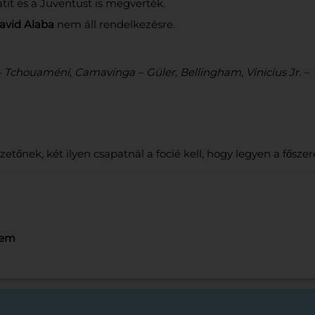
atit és a Juventust is megverték.
avid Alaba
nem áll rendelkezésre.
s – Tchouaméni, Camavinga – Güler, Bellingham, Vinicius Jr. –
etőnek, két ilyen csapatnál a focié kell, hogy legyen a főszer
lem