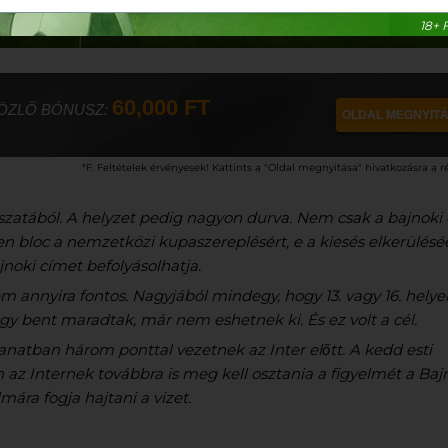
18+ 
60,000 FT
ÖZLŐ BÓNUSZ:
OLDAL MEGNYIT
*F. Feltételek érvényesek! Kattints a "Oldal megnyitása" hivatkozásra a r
zatából. A helyzet pedig nagyon durva. Nem csak a bajnoki
n bloc a nemzetközi kupaszereplésért, e a kiesés elkerüléséér
noki címet befolyásolhatja.
 annyira fontos. Nagyjából mindegy, hogy 13. vagy 16. helye
hogy bent maradtak, már nem eshetnek ki. És ez volt a cél.
lanatban három ponttal vezetnek az Inter előtt. A kedd esti
 az Internek továbbra is meg kell osztania a figyelmét a Ba
mára fogja hajtani a vizet.