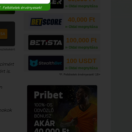
Oldal megnyitása
F. Feltételek érvényesek!
40,000 Ft
Oldal megnyitása
ÁSA
100,000 Ft
Oldal megnyitása
észletekért
100 USDT
 címért
Oldal megnyitása
t is.
n
jnokok