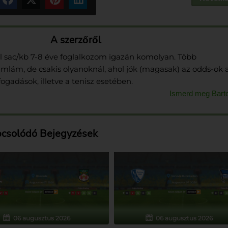
A szerzőről
l sac/kb 7-8 éve foglalkozom igazán komolyan. Több
ámlám, de csakis olyanoknál, ahol jók (magasak) az odds-ok 
ogadások, illetve a tenisz esetében.
Ismerd meg Bart
csolódó Bejegyzések
06 augusztus 2026
06 augusztus 2026