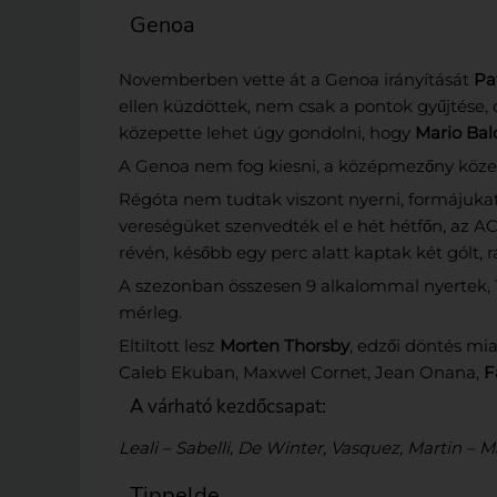
Genoa
Novemberben vette át a Genoa irányítását
Pat
ellen küzdöttek, nem csak a pontok gyűjtése, 
közepette lehet úgy gondolni, hogy
Mario Balo
A Genoa nem fog kiesni, a középmezőny közepén
Régóta nem tudtak viszont nyerni, formájuka
vereségüket szenvedték el e hét hétfőn, az AC 
révén, később egy perc alatt kaptak két gólt,
A szezonban összesen 9 alkalommal nyertek, 1
mérleg.
Eltiltott lesz
Morten Thorsby
, edzői döntés mia
Caleb Ekuban, Maxwel Cornet, Jean Onana,
F
A várható kezdőcsapat:
Leali – Sabelli, De Winter, Vasquez, Martin – 
Tippelde