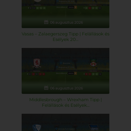
06 augusztus 2026
Vasas – Zalaegerszeg Tipp | Felállások és
Esélyek 20...
06 augusztus 2026
Middlesbrough – Wrexham Tipp |
Felállások és Esélyek...