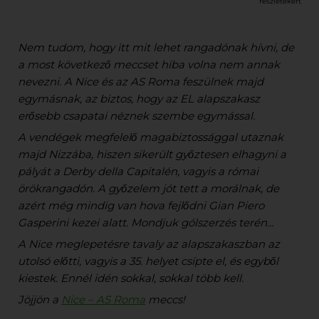
részletekért
Nem tudom, hogy itt mit lehet rangadónak hívni, de
a most következő meccset hiba volna nem annak
nevezni. A Nice és az AS Roma feszülnek majd
egymásnak, az biztos, hogy az EL alapszakasz
erősebb csapatai néznek szembe egymással.
A vendégek megfelelő magabiztossággal utaznak
majd Nizzába, hiszen sikerült győztesen elhagyni a
pályát a Derby della Capitalén, vagyis a római
örökrangadón. A győzelem jót tett a morálnak, de
azért még mindig van hova fejlődni Gian Piero
Gasperini kezei alatt. Mondjuk gólszerzés terén…
A Nice meglepetésre tavaly az alapszakaszban az
utolsó előtti, vagyis a 35. helyet csípte el, és egyből
kiestek. Ennél idén sokkal, sokkal több kell.
Jöjjön a
Nice – AS Roma
meccs!