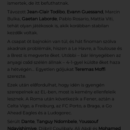
ismertek, de itt befuthatnak.
Távozott
Jean-Clair Todibo
,
Evann Guessand
, Marcin
Bulka,
Gaetan Laborde
, Pablo Rosario, Mattia Viti,
tehát olyan játékosok is, akik korábban stabilan
kezdők voltak.
A csapat öt bajnokin van túl, és hát finoman szólva
akadnak problémák, hiszen a Le Havre, a Toulouse és
a Brest is megverte őket. Utóbbi – bár lényegében az
anyagi csőd szélén állnak – 4-1-gyel küldte őket haza
a hétvégén… Egyetlen góljukat
Teremas Moffi
szerezte.
Ezek után előfordulhat, hogy idén is gyengén
szerepelnek az EL-ben, most is kemény ellenfeleik
lesznek. A Roma után következik a Fener, aztán a
Celta Vigo, a Freiburg, az FC Porto, a Braga, a Go
Ahead Eagles és a Ludogorec.
Sérült
Dante
,
Tanguy Ndombele
,
Youssouf
Ndayishimiye
, Djibril Coulibaly, Ali Abdi és
Mohamed