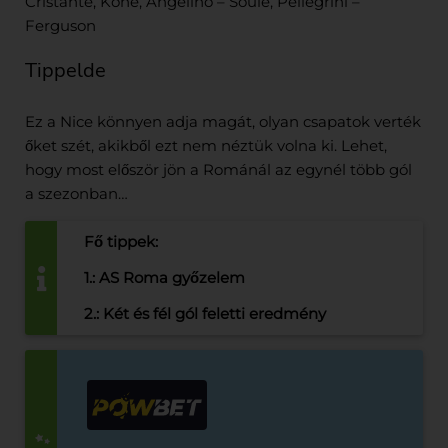
Cristante, Koné, Angelino – Soulé, Pellegrini –
Ferguson
Tippelde
Ez a Nice könnyen adja magát, olyan csapatok verték
őket szét, akikből ezt nem néztük volna ki. Lehet,
hogy most először jön a Románál az egynél több gól
a szezonban…
Fő tippek:
1.: AS Roma győzelem
2.: Két és fél gól feletti eredmény