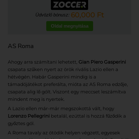
60,000 Ft
Üdvözlő bónusz:
Oldal megnyitása
AS Roma
Ahogy arra számítani lehetett,
Gian Piero Gasperini
csapata szűken nyert az örök rivális Lazio ellen a
hétvégén. Habár Gasperini mindig is a
támadójátékot preferálta, mióta az AS Roma edzője,
csapata alig lő gólt. Viszont egy meccset leszámítva
mindent meg is nyertek.
A Lazio ellen már-már megszokottá vált, hogy
Lorenzo Pellegrini
betalál, ezúttal is hozzá fűződik a
győztes gól.
A Roma tavaly az ötödik helyen végzett, egyesek