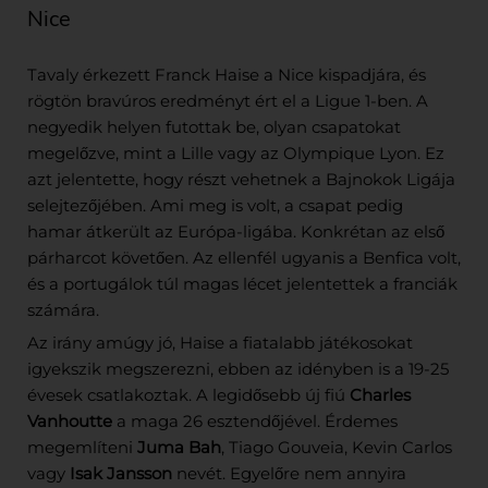
Nice
Tavaly érkezett Franck Haise a Nice kispadjára, és
rögtön bravúros eredményt ért el a Ligue 1-ben. A
negyedik helyen futottak be, olyan csapatokat
megelőzve, mint a Lille vagy az Olympique Lyon. Ez
azt jelentette, hogy részt vehetnek a Bajnokok Ligája
selejtezőjében. Ami meg is volt, a csapat pedig
hamar átkerült az Európa-ligába. Konkrétan az első
párharcot követően. Az ellenfél ugyanis a Benfica volt,
és a portugálok túl magas lécet jelentettek a franciák
számára.
Az irány amúgy jó, Haise a fiatalabb játékosokat
igyekszik megszerezni, ebben az idényben is a 19-25
évesek csatlakoztak. A legidősebb új fiú
Charles
Vanhoutte
a maga 26 esztendőjével. Érdemes
megemlíteni
Juma Bah
, Tiago Gouveia, Kevin Carlos
vagy
Isak Jansson
nevét. Egyelőre nem annyira