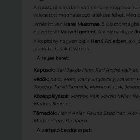
A mostani keretben van néhány meglepő húzá
válogatott meghatározó játékosa lehet. Még c
Ismét itt van
Karel Mustmaa
, ő Olaszországban
helyettesíti
Matvei Igonent
. Aki hiányzik, az
J
A kapitány nagyon bízik
Henri Anierben
, aki 
játékától is sokat várnak.
A teljes keret:
Kapusok:
Karl Jakob Hein, Karl André Vallner,
Védők:
Karol Mets, Vlasiy Sinyavskiy, Maksim
Tougjas, Tanel Tammik, Märten Kuusk, Joseph
Középpályások:
Mattias Käit, Martin Miller, R
Markus Soomets
Támadók:
Henri Anier, Rauno Sappinen, Alex
Marten-Chris Paalberg
A várható kezdőcsapat: