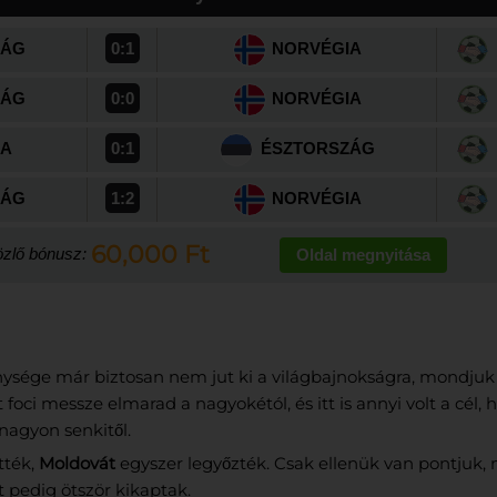
0:1
ZÁG
NORVÉGIA
0:0
ZÁG
NORVÉGIA
0:1
IA
ÉSZTORSZÁG
1:2
ZÁG
NORVÉGIA
60,000 Ft
zlő bónusz:
Oldal megnyitása
ysége már biztosan nem jut ki a világbajnokságra, mondjuk
t foci messze elmarad a nagyokétól, és itt is annyi volt a cél,
nagyon senkitől.
tték,
Moldovát
egyszer legyőzték. Csak ellenük van pontjuk,
 pedig ötször kikaptak.