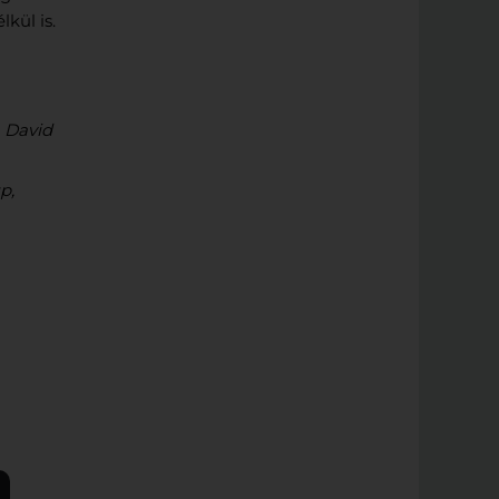
kül is.
, David
p,