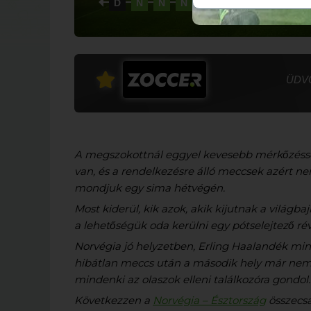
D
N
N
N
N
ÜDV
5.0
A megszokottnál eggyel kevesebb mérkőzéssel 
van, és a rendelkezésre álló meccsek azért n
mondjuk egy sima hétvégén.
Most kiderül, kik azok, akik kijutnak a világ
a lehetőségük oda kerülni egy pótselejtező ré
Norvégia jó helyzetben, Erling Haalandék min
hibátlan meccs után a második hely már nem v
mindenki az olaszok elleni találkozóra gondol.
Következzen a
Norvégia – Észtország
összecs