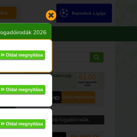
tása
Bajnokok Ligája
 fogadóirodák 2026
Oldal megnyitása
Norvégia – Észtország
61.00
Legmagasabb
odds
Oldal megnyitása
Oldal megnyitása
Legjobb fogadóirodák
Oldal megnyitása