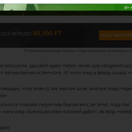
D
V
D
V
V
18+ 
60,000 FT
ÖZLŐ BÓNUSZ:
OLDAL MEGNYIT
*F. Feltételek érvényesek! Kattints a "Oldal megnyitása" hivatkozásra a r
készülünk. Igazából egész héten, mivel újra válogatott szü
em kényeztetnek el bennünk. Itt nincs meg a bőség zavara, m
bajnokságra, most kiderül, kik lesznek azok, akiknek még me
vén.
imum a második helyre oda fognak érni, de lehet, hogy hat
olna elég. Észtország ellen kötelező győzni, de félig-meddi
apás!