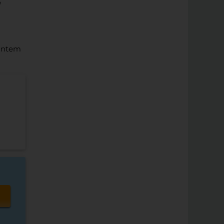
n
rintem