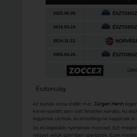
ÉSZTORS
2025.06.09.
ÉSZTORS
2016.03.24.
NORVÉG
2014.11.12.
ÉSZTORS
2005.04.20.
Üdvö
Észtország
Az észtek sorsa eldőlt már.
Jürgen Henn
legén
körrel ezelőtt sem volt feltétlen kérdés. Az ész
legyenek utolsók, és lehetőleg ne kapjanak ki 
Ja, és legalább nyerjenek meccset. Ezt megte
négyet velük szemben szerezték. Ezek mellett