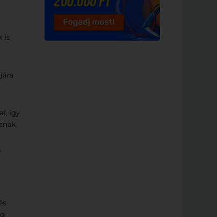
 is
jára
l, így
znak.
o
és
ág