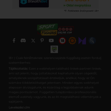
Oldal megnyitása
18+ | Csak felnőtteknek: szerencsejáték függőség esetén fordulj
szakemberhez.
Tájékoztatás:
Ezen a webhelyen található linkek partneri linkek,
ami azt jelenti, hogy juttatásokat kaphatunk olyan cégektől,
amelyeknek szolgáltatásait értékeljük, anélkül, hogy az Ön
számára többletköltséget jelentsen. Minden egyes webhelyet
alaposan átvizsgálunk, és kizárólag a legjobbaknak adunk
magas pontszámot. Független tulajdonlású professzionális
elemző webhely vagyunk, és az itt megtalálható vélemények a
sajátjaink.
Levelezési cím