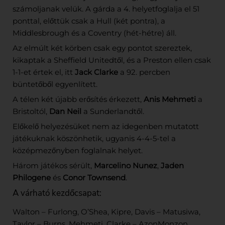
számoljanak velük. A gárda a 4. helyetfoglalja el 51
ponttal, előttük csak a Hull (két pontra), a
Middlesbrough és a Coventry (hét-hétre) áll.
Az elmúlt két körben csak egy pontot szereztek,
kikaptak a Sheffield Unitedtől, és a Preston ellen csak
1-1-et értek el, itt
Jack Clarke
a 92. percben
büntetőből egyenlített.
A télen két újabb erősítés érkezett,
Anis Mehmeti
a
Bristoltól,
Dan Neil
a Sunderlandtől.
Előkelő helyezésüket nem az idegenben mutatott
játékuknak köszönhetik, ugyanis 4-4-5-tel a
középmezőnyben foglalnak helyet.
Három játékos sérült,
Marcelino Nunez
,
Jaden
Philogene
és
Conor Townsend
.
A várható kezdőcsapat:
Walton – Furlong, O’Shea, Kipre, Davis – Matusiwa,
Taylor – Burns, Mehmeti, Clarke – AzonMonzon