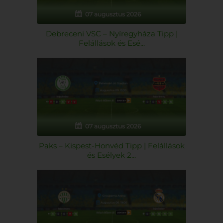
07 augusztus 2026
Debreceni VSC – Nyíregyháza Tipp |
Felállások és Esé...
07 augusztus 2026
Paks – Kispest-Honvéd Tipp | Felállások
és Esélyek 2...