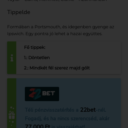
Tippelde
Formában a Portsmouth, és idegenben gyenge az
Ipswich. Egy pontra jó lehet a hazai együttes.
Fő tippek:
1.: Döntetlen
2.: Mindkét fél szerez majd gólt
22bet
Téli pénzvisszatérítés a
-nél.
Fogadj, és ha nincs szerencséd, akár
77.000 Ft
is visszajárhat!