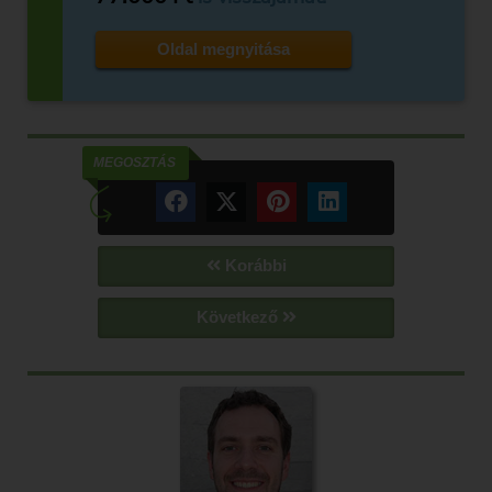
Oldal megnyitása
MEGOSZTÁS
Korábbi
Következő