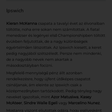
Ipswich
Kieran McKenna
csapata a tavalyi évet az élvonalban
töltötte, noha erre sokan nem számítottak. A fiatal
menedzser és legényei első Championshipben töltött
évükben feljutottak, de a nagy különbségek
egyértelműen látszottak. Az Ipswich kiesett, a keret
pedig nagyjából szétszéledt. Persze nem mindenki,
de a nagyobb nevek nem akartak a
másodosztályban focizni.
Megfelelő mennyiségű pénz állt azonban
rendelkezésre, hogy újfent ütőképes csapatot
csináljanak, ám eleinte az Ipswich csak a
középmezőnyben tartózkodott. Pedig tényleg nagy
neveket igazoltak, mint
Azor Matusiwa
,
Kasey
McAteer
,
Sindre Walle Egeli
vagy
Marcelino Nunez
.
Mostanra viszont eljutottak odáig, hogy esélyesként