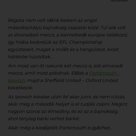
részletekért
Régóta nem volt időnk belesni az angol
másodosztályú bajnokság csapatai közé. Túl sok volt
az élvonalbeli meccs, a kiemelkedő európai találkozó,
így hiába kedveljük az EFL Championship
együtteseit, magát a miliőt és a hangulatot, kicsit
háttérbe húzódtak.
Ám most van itt nekünk két meccs is, két elmaradt
meccs, amit most pótolnak. Előbb a
Portsmouth –
Ipswich
, majd a Sheffield United – Oxford United
következik.
Az Ipswich kiesése után fel akar jutni, és nem túlzás,
akár még a második helyet is el tudják csípni. Megint
nagyon szoros az élmezőny, és ez az a bajnokság,
ahol tényleg bárki verhet bárkit.
Akár még a kiesőjelölt Portsmouth is győzhet…