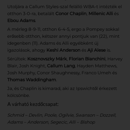
Utoljára a Callum Styles-szal felálló WBA-t intézték el
otthon 3-0-ra, betalált
Conor Chaplin
,
Millenic Alli
és
Ebou Adams
.
A mérleg 8-9-11, otthon 6-4-5, ergo a Pompey sokkal
erősebb otthon, kétszer annyi pontjuk van (22), mint
idegenben (11). Adams és Alli egyébként új
igazolások, ahogy
Keshi Anderson
és
Aji Alese
is.
Sérültek:
Kosznovszky Márk
,
Florian Bianchini
, Harvey
Blair, Josh Knight,
Callum Lang
, Hayden Matthews,
Josh Murphy, Conor Shaughnessy, Franco Umeh és
Thomas Waddingham
.
Ja, és Chaplin is kimarad, aki az Ipswichtől érkezett
kölcsönbe.
A várható kezdőcsapat:
Schmid – Devlin, Poole, Ogilvie, Swanson – Dozzell,
Adams – Anderson, Segecic, Alli – Bishop