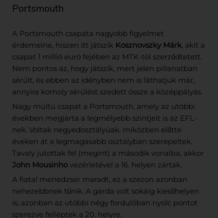
Portsmouth
A Portsmouth csapata nagyobb figyelmet
érdemelne, hiszen itt játszik
Kosznovszky Márk
, akit a
csapat 1 millió euró fejében az MTK-tól szerződtetett.
Nem pontos az, hogy játszik, mert jelen pillanatban
sérült, és ebben az idényben nem is láthatjuk már,
annyira komoly sérülést szedett össze a középpályás.
Nagy múltú csapat a Portsmouth, amely az utóbbi
években megjárta a legmélyebb szintjeit is az EFL-
nek. Voltak negyedosztályúak, miközben előtte
éveken át a legmagasabb osztályban szerepeltek.
Tavaly jutottak fel (megint) a második vonalba, akkor
John Mousinho
vezérletével a 16. helyen zártak.
A fiatal menedzser maradt, ez a szezon azonban
nehezebbnek tűnik. A gárda volt sokáig kiesőhelyen
is, azonban az utóbbi négy fordulóban nyolc pontot
szerezve felléptek a 20. helyre.