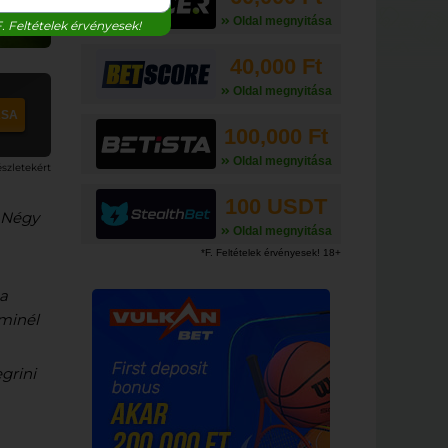
Oldal megnyitása
F. Feltételek érvényesek!
40,000 Ft
Oldal megnyitása
ÁSA
100,000 Ft
Oldal megnyitása
észletekért
100 USDT
 Négy
Oldal megnyitása
 a
minél
grini