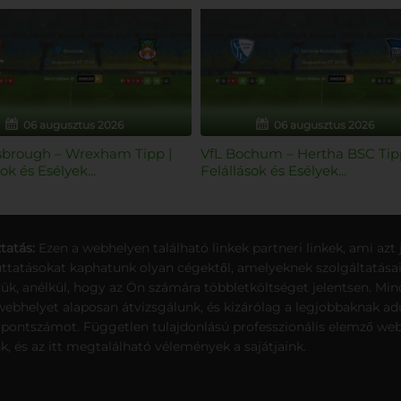
06 augusztus 2026
06 augusztus 2026
sbrough – Wrexham Tipp |
VfL Bochum – Hertha BSC Tipp
ok és Esélyek...
Felállások és Esélyek...
tatás:
Ezen a webhelyen található linkek partneri linkek, ami azt j
ttatásokat kaphatunk olyan cégektől, amelyeknek szolgáltatásai
jük, anélkül, hogy az Ön számára többletköltséget jelentsen. Mi
ebhelyet alaposan átvizsgálunk, és kizárólag a legjobbaknak a
pontszámot. Független tulajdonlású professzionális elemző we
, és az itt megtalálható vélemények a sajátjaink.