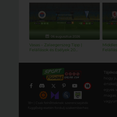
06 augusztus 2026
Vasas – Zalaegerszeg Tipp |
Middle
Felállások és Esélyek 20...
Felállás
Tájékoz
hogy ju
értékel
egyes w
magas 
vagyunk
18+ | Csak felnőtteknek: szerencsejáték
függőség esetén fordulj szakemberhez.