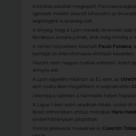
A kizárás sokakat meglepett Franciaországban
ígéretek mellett sikerült kiharcolni az élvona
segítségére is szükség volt.
A lényeg, hogy a Lyon maradt, és ennek csak ö
Bordeaux sorsára jutnak, akik még mindig a 
A nehéz helyzetben kitartott
Paulo Fonseca
, 
balhéját és kilenchónapos eltiltását követően.
Viszont nem nagyon tudtak erősíteni. Azért í
annyira sok.
A Lyon egyelőre hibátlan az EL-ben, az
Utrech
sem tudta őket megállítani. A svájciak ellen
Co
Jelenleg a tabellán a harmadik helyet foglaljá
A Ligue 1-ben azért akadnak hibák, utolsó öt
Brest otthonában, ehhez mondjuk
Hans Hate
emberhátrányban játszottak.
Fontos játékosok maradnak ki,
Corentin Toliss
sérült.