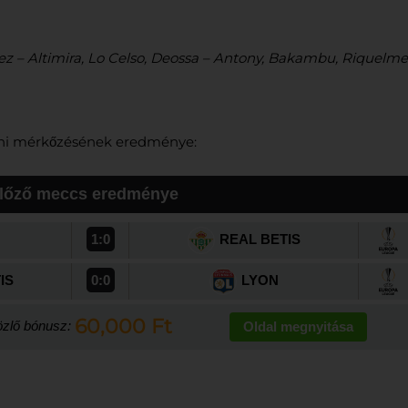
uez – Altimira, Lo Celso, Deossa – Antony, Bakambu, Riquelme
leni mérkőzésének eredménye:
lőző meccs eredménye
1:0
REAL BETIS
0:0
IS
LYON
60,000 Ft
zlő bónusz:
Oldal megnyitása