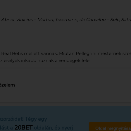
, Abner Vinicius – Morton, Tessmann, de Carvalho – Sulc, Satr
 Real Betis mellett vannak. Miután Pellegrini mesternek szo
az esélyek inkább húznak a vendégek felé.
yőzelem
zorzóidat! Tégy egy
20BET
dást a
oldalán, és nyerj
Oldal megnyitása