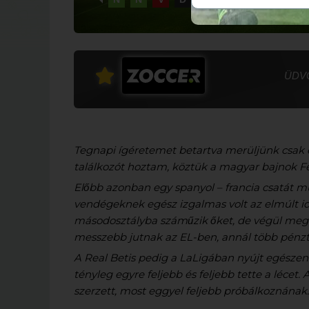
ÜDV
5.0
Tegnapi ígéretemet betartva merüljünk csak 
találkozót hoztam, köztük a magyar bajnok 
Előbb azonban egy spanyol – francia csatát m
vendégeknek egész izgalmas volt az elmúlt id
másodosztályba száműzik őket, de végül meg
messzebb jutnak az EL-ben, annál több pénzt
A Real Betis pedig a LaLigában nyújt egészen
tényleg egyre feljebb és feljebb tette a lécet
szerzett, most eggyel feljebb próbálkoznának.