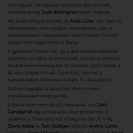
tizenegyest. De egyszer szabályos gólt szerzett,
mellette pedig
Jude Bellingham
talált még be.
Aki kicsit kilógott ezúttal, az
Arda Güler
volt. Sem az
előrejátékban nem nyújtott maradandót, sem a
védekezésben. Lényegében miatta tudott Fermín
López révén egyenlíteni a Barca.
A győzelem fontos volt, így a gránátvörös-kékekkel
szemben az előny öt pontra nőtt. Alonso az Atletico
Madrid elleni vereség óta öt meccset nyert, kettőt a
BL-ben (Kajrat Almati, Juventus), hármat a
bajnokságban (Villarreal, Getafe, FC Barcelona).
Otthon fogadják a Valenciát, ahol minden
mérkőzésüket megnyerték.
A Barca ellen nem sérült meg senki, ám
Dani
Carvajalnál
egy porcleválás okoz problémát, a
védőnek 2-3 hónapot kell kihagynia. Sérült még
David Alaba
és
Toni Rüdiger
, eltiltott
Andriy Lunin
,