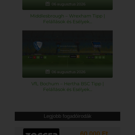
06 augusztus 2026
Middlesbrough – Wrexham Tipp |
Felállások és Esélyek...
06 augusztus 2026
VfL Bochum – Hertha BSC Tipp |
Felállások és Esélyek...
Legjobb fogadóirodák
60,000 Ft