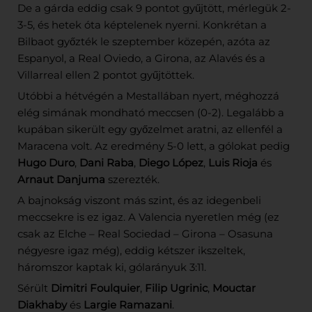
De a gárda eddig csak 9 pontot gyűjtött, mérlegük 2-
3-5, és hetek óta képtelenek nyerni. Konkrétan a
Bilbaot győzték le szeptember közepén, azóta az
Espanyol, a Real Oviedo, a Girona, az Alavés és a
Villarreal ellen 2 pontot gyűjtöttek.
Utóbbi a hétvégén a Mestallában nyert, méghozzá
elég simának mondható meccsen (0-2). Legalább a
kupában sikerült egy győzelmet aratni, az ellenfél a
Maracena volt. Az eredmény 5-0 lett, a gólokat pedig
Hugo Duro
,
Dani Raba
,
Diego López
,
Luis Rioja
és
Arnaut Danjuma
szerezték.
A bajnokság viszont más szint, és az idegenbeli
meccsekre is ez igaz. A Valencia nyeretlen még (ez
csak az Elche – Real Sociedad – Girona – Osasuna
négyesre igaz még), eddig kétszer ikszeltek,
háromszor kaptak ki, gólarányuk 3:11.
Sérült
Dimitri Foulquier
,
Filip Ugrinic
,
Mouctar
Diakhaby
és
Largie Ramazani
.