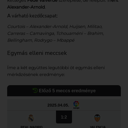
kétséges
Fede Valverde
szereplése, de felépült
Trent
Alexander-Arnold
.
A várható kezdőcsapat:
Courtois – Alexander-Arnold, Huijsen, Militao,
Carreras – Camavinga, Tchouaméni – Brahim,
Bellingham, Rodrygo – Mbappé
Egymás elleni meccsek
Íme a két együttes legutóbbi öt egymás elleni
mérkőzésének eredménye:
Előző 5 meccs eredménye
2025.04.05.
1:2
REAL MADRID
VALENCIA