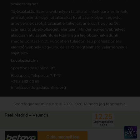
szakemberhez.
Tájékoztatás:
Ezen a webhelyen található linkek partneri linkek,
ami azt jelenti, hogy juttatásokat kaphatunk olyan cégektől,
amelyeknek szolgáltatásait értékeljük, anélkül, hogy az Ön
számára többletköltséget jelentsen. Minden egyes webhelyet
alaposan átvizsgálunk, és kizárólag a legjobbaknak adunk
magas pontszámot. Független tulajdonlású professzionális
elemző webhely vagyunk, és az itt megtalálható vélemények a
sajátjaink.
Levelezési cím
SportfogadasOnline Kft.
Budapest, Telepes u. 7, 1147
+36 5 562 40 69
info@sportfogadasonline.org
SportfogadasOnline.org © 2019-2026. Minden jog fenntartva.
Magunkról
Adatkezelési tájékoztató
Real Madrid – Valencia
12.25
Felelős játékszervezés
Kapcsolat
Legmagasabb
odds
Bajno
Oldal megnyitása