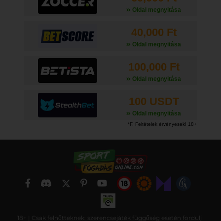
Oldal megnyitása
40,000 Ft
Oldal megnyitása
100,000 Ft
Oldal megnyitása
100 USDT
Oldal megnyitása
18+ | Csak felnőtteknek: szerencsejáték függőség esetén fordulj