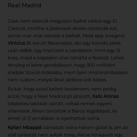
Real Madrid
Csak nem sikerült megúszni balhé nélkül egy El
Clasicot, mintha a játékosok direkt csinálnák ezt,
szinte már-már keresik a balhét. Most épp (megint)
Vinicius Jr.
került főszerepbe, aki egy korrekt játék
után előbb úgy hisztizett a cseréjekor, mint egy 12
éves, majd a kispadon ülve csinálta a feszkót. Lehet,
tényleg el kéne gondolkozni, hogy 300 millióért
eladják Szaúd-Arábiába, mert ilyen imázsrombolásra
nem tudom, melyik Real-játékos volt képes.
És kár, hogy ezzel kellett kezdenem, nem pedig
azzal, hogy a Real Madrid jól játszott,
Xabi Alonso
tökéletes taktikát csinált, voltak remek egyéni
villanások, féken tartották a Barca legjobbjait, és
ennél (2-1) simábban is nyerhettek volna.
Kylian Mbappé
zárhatott volna három góllal is, ám az
első találatát nem adták meg, illetve kihagyott egy