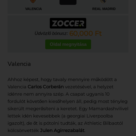
VALENCIA
REAL MADRID
60,000 Ft
Üdvözlő bónusz:
Oldal megnyitása
Valencia
Ahhoz képest, hogy tavaly mennyire működött a
Valencia
Carlos Corberán
vezetésével, a helyzet
idénre nem annyira szép. A csapat ugyanis 10
fordulót követően kiesőhelyen áll, pedig most tényleg
sikerült megerősíteni a keretet. Egy Mamardashvilivel
lettek idén kevesebbek (a georgiai Liverpoolba
igazolt), de őt is pótolni tudták, az Athletic Bilbaotól
kölcsönvették
Julen Agirrezabalát
.