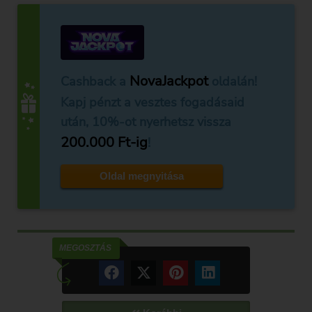
NovaJackpot
Cashback a
oldalán!
Kapj pénzt a vesztes fogadásaid
után, 10%-ot nyerhetsz vissza
200.000 Ft-ig
!
Oldal megnyitása
MEGOSZTÁS