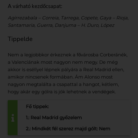
A várható kezdőcsapat:
Agirrezabala – Correia, Tarrega, Copete, Gaya – Rioja,
Santamaria, Guerra, Danjuma – H. Duro, López
Tippelde
Nem a legjobbkor érkeznek a fővárosba Corberánék,
a Valenciának most nagyon nem megy. De még
akkor is eséllyel lépnek pályára a Real Madrid ellen,
amikor nincsenek formában. Ám Alonso most
nagyon megtalálta a csapattal a hangot, kétlem,
hogy akár egy gólra is jók lehetnek a vendégek.
Fő tippek:
1.: Real Madrid győzelem
2.: Mindkét fél szerez majd gólt: Nem