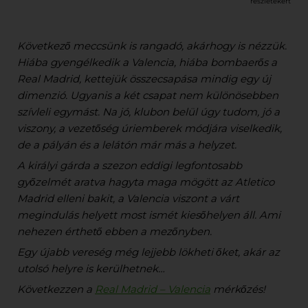
részletekért
Következő meccsünk is rangadó, akárhogy is nézzük.
Hiába gyengélkedik a Valencia, hiába bombaerős a
Real Madrid, kettejük összecsapása mindig egy új
dimenzió. Ugyanis a két csapat nem különösebben
szívleli egymást. Na jó, klubon belül úgy tudom, jó a
viszony, a vezetőség úriemberek módjára viselkedik,
de a pályán és a lelátón már más a helyzet.
A királyi gárda a szezon eddigi legfontosabb
győzelmét aratva hagyta maga mögött az Atletico
Madrid elleni bakit, a Valencia viszont a várt
megindulás helyett most ismét kiesőhelyen áll. Ami
nehezen érthető ebben a mezőnyben.
Egy újabb vereség még lejjebb lökheti őket, akár az
utolsó helyre is kerülhetnek…
Következzen a
Real Madrid – Valencia
mérkőzés!