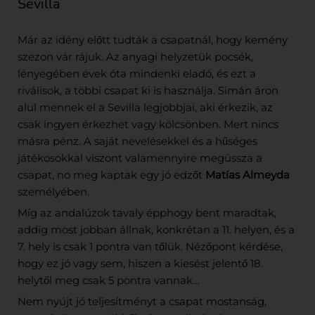
Sevilla
Már az idény előtt tudták a csapatnál, hogy kemény
szezon vár rájuk. Az anyagi helyzetük pocsék,
lényegében évek óta mindenki eladó, és ezt a
riválisok, a többi csapat ki is használja. Simán áron
alul mennek el a Sevilla legjobbjai, aki érkezik, az
csak ingyen érkezhet vagy kölcsönben. Mert nincs
másra pénz. A saját nevelésekkel és a hűséges
játékosokkal viszont valamennyire megússza a
csapat, no meg kaptak egy jó edzőt
Matías Almeyda
személyében.
Míg az andalúzok tavaly épphogy bent maradtak,
addig most jobban állnak, konkrétan a 11. helyen, és a
7. hely is csak 1 pontra van tőlük. Nézőpont kérdése,
hogy ez jó vagy sem, hiszen a kiesést jelentő 18.
helytől meg csak 5 pontra vannak…
Nem nyújt jó teljesítményt a csapat mostanság,