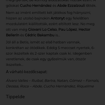
gólokat
Cucho Hernández
és
Abde Ezzalzouli
lőtték.
Nem az imént említett két játékos fog hiányozni,
hiszen az utolsó bajnokin
Antonyt
egy felelőtlen
mozdulatért kiállították, ezért eltiltott lesz. No meg
ott van még
Giovani Lo Celso
,
Pau López
,
Hector
Bellerín
és
Cédric Bakambu
is…
Jól áll a Betis, ismét az első hatban vannak,
konkrétan az ötödikek. Eddig 5 meccset nyertek, 6-
szor ikszeltek és 2-szer kaptak csak ki. Idegenben
veretlenek, de csak egy győzelmük van, ötször
ikszeltek…
A várható kezdőcsapat:
Álvaro Valles – Ruibal, Bartra, Natan, Gómez – Fornals,
Deossa, Roca – Abde, Cucho Hernández, Riquelme
Tippelde