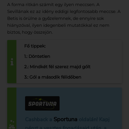
A forma ritkán számít egy ilyen meccsen. A
Sevillának ez az idény eddigi legfontosabb meccse. A
Betis is örülne a győzelemnek, de ennyire sok
hiányzóval, ilyen idegenbeli mutatókkal ez nem
biztos, hogy összejön.
Fő tippek:
1.: Döntetlen
2.: Mindkét fél szerez majd gólt
3.: Gól a második félidőben
Sportuna
Cashback a
oldalán! Kapj
pénzt a vesztes fogadásaid után, a