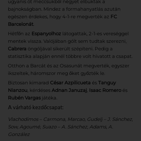
ugyanis öt meccsükből négyet elbuktak a
bajnokságban. Mindez a formahanyatlás azután
egészen érdekes, hogy 4-1-re megverték az
FC
Barcelonát
.
Hétfőn az
Espanyolhoz
látogattak, 2-1-es vereséggel
mentek vissza. Valójában gólt sem tudtak szerezni,
Cabrera
öngóljával sikerült szépíteni. Pedig a
statisztika alapján ennél többre volt hivatott a csapat.
Otthon a Barcát és az Osasunát megverték, egyszer
ikszeltek, háromszor meg őket győzték le.
Biztosan kimarad
César Azpilicueta
és
Tanguy
Nianzou
, kérdéses
Adnan Januzaj
,
Isaac Romero
és
Rubén Vargas
játéka.
A várható kezdőcsapat:
Vlachodimos – Carmona, Marcao, Gudelj – J. Sánchez,
Sow, Agoumé, Suazo – A. Sánchez, Adams, A.
González