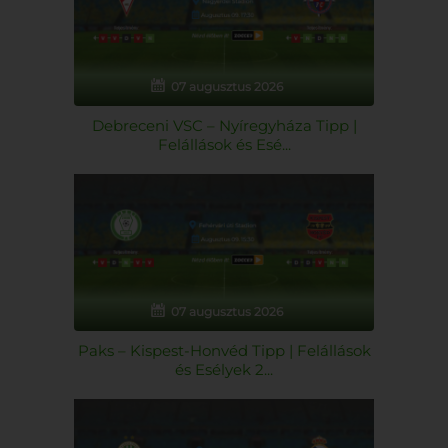
07 augusztus 2026
Debreceni VSC – Nyíregyháza Tipp |
Felállások és Esé...
07 augusztus 2026
Paks – Kispest-Honvéd Tipp | Felállások
és Esélyek 2...