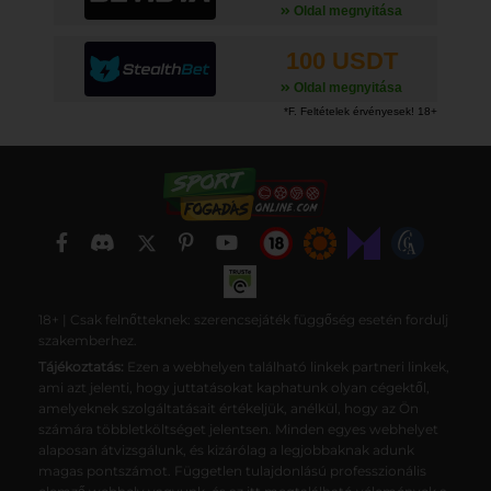
Oldal megnyitása
100 USDT
Oldal megnyitása
18+ | Csak felnőtteknek: szerencsejáték függőség esetén fordulj
szakemberhez.
Tájékoztatás:
Ezen a webhelyen található linkek partneri linkek,
ami azt jelenti, hogy juttatásokat kaphatunk olyan cégektől,
amelyeknek szolgáltatásait értékeljük, anélkül, hogy az Ön
számára többletköltséget jelentsen. Minden egyes webhelyet
alaposan átvizsgálunk, és kizárólag a legjobbaknak adunk
magas pontszámot. Független tulajdonlású professzionális