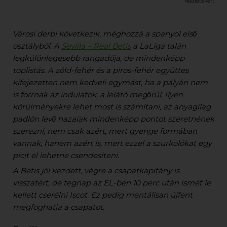
részletekért
Városi derbi következik, méghozzá a spanyol első
osztályból. A
Sevilla – Real Betis
a LaLiga talán
legkülönlegesebb rangadója, de mindenképp
toplistás. A zöld-fehér és a piros-fehér együttes
kifejezetten nem kedveli egymást, ha a pályán nem
is forrnak az indulatok, a lelátó megőrül. Ilyen
körülményekre lehet most is számítani, az anyagilag
padlón levő hazaiak mindenképp pontot szeretnének
szerezni, nem csak azért, mert gyenge formában
vannak, hanem azért is, mert ezzel a szurkolókat egy
picit el lehetne csendesíteni.
A Betis jól kezdett, végre a csapatkapitány is
visszatért, de tegnap az EL-ben 10 perc után ismét le
kellett cserélni Iscot. Ez pedig mentálisan újfent
megfoghatja a csapatot.