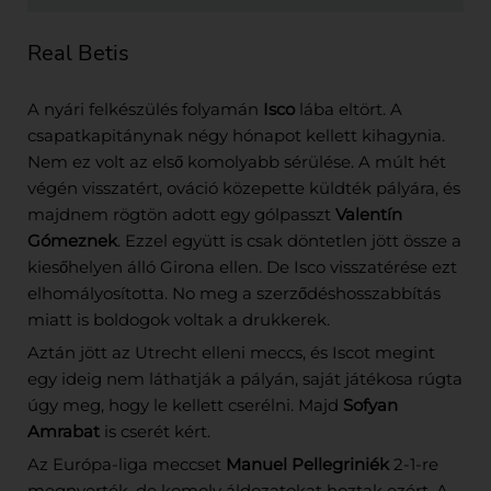
Real Betis
A nyári felkészülés folyamán
Isco
lába eltört. A
csapatkapitánynak négy hónapot kellett kihagynia.
Nem ez volt az első komolyabb sérülése. A múlt hét
végén visszatért, ováció közepette küldték pályára, és
majdnem rögtön adott egy gólpasszt
Valentín
Gómeznek
. Ezzel együtt is csak döntetlen jött össze a
kiesőhelyen álló Girona ellen. De Isco visszatérése ezt
elhomályosította. No meg a szerződéshosszabbítás
miatt is boldogok voltak a drukkerek.
Aztán jött az Utrecht elleni meccs, és Iscot megint
egy ideig nem láthatják a pályán, saját játékosa rúgta
úgy meg, hogy le kellett cserélni. Majd
Sofyan
Amrabat
is cserét kért.
Az Európa-liga meccset
Manuel Pellegriniék
2-1-re
megnyerték, de komoly áldozatokat hoztak ezért. A