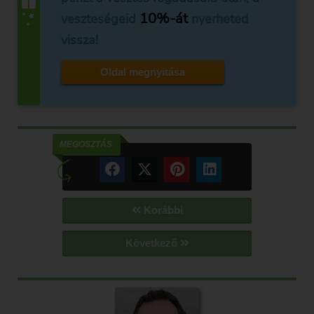
10%-át
veszteségeid
nyerheted
vissza!
Oldal megnyitása
MEGOSZTÁS
Korábbi
Következő