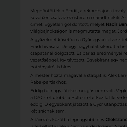
Megdöntötték a Fradit, a rekordbajnok tavaly
követően csak az ezüstérem maradt nekik. Az ú
címet. Egyetlen gól döntött, melyet
Nadir Ben
világbajnokságon is megmutatta magát, Jordáni
A győzelmet követően a Győr egyből elveszíte
Fradi hívására. De egy nagyhalat sikerült a he
csapatánál dolgozott. És bár az eredményei r
vezetőséggel, így távozott. Egyébiránt egy na
botrányairól is híres.
A mester hozta magával a stábját is, Alex Lar
Rába-partiakhoz.
Eddig túl nagy játékosmozgás nem volt. Vég
a DAC-tól, utóbbi a Boltontól érkezik. Illetve l
eddig. Ő egyébként játszott a Győr utánpótlá
két srácnak sem.
A távozók között a legnagyobb név
Olekszand
is felkeltette vele a Girona érdeklődését. Szi