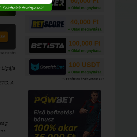
60,000 Ft
F. Feltételek érvényesek!
Oldal megnyitása
40,000 Ft
Oldal megnyitása
ÁSA
100,000 Ft
Oldal megnyitása
észletekért
100 USDT
 Ligája
Oldal megnyitása
ETO. A
kság
en.