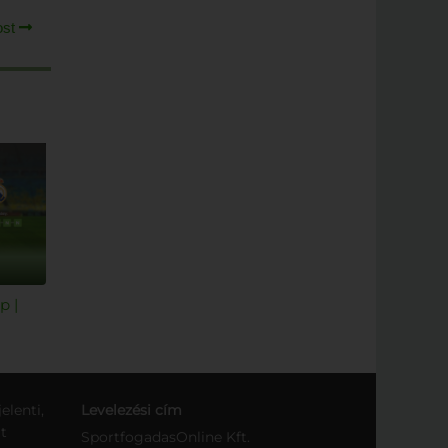
ost
p |
elenti,
Levelezési cím
t
SportfogadasOnline Kft.