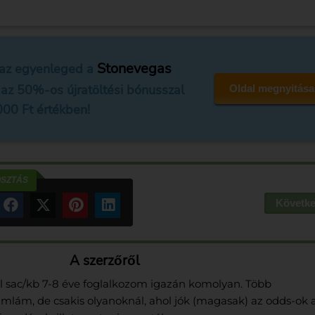
Stonevegas
l az egyenleged a
 az 50%-os újratöltési bónusszal
Oldal megnyitása
000 Ft értékben!
SZTÁS
Követk
A szerzőről
l sac/kb 7-8 éve foglalkozom igazán komolyan. Több
ámlám, de csakis olyanoknál, ahol jók (magasak) az odds-ok 