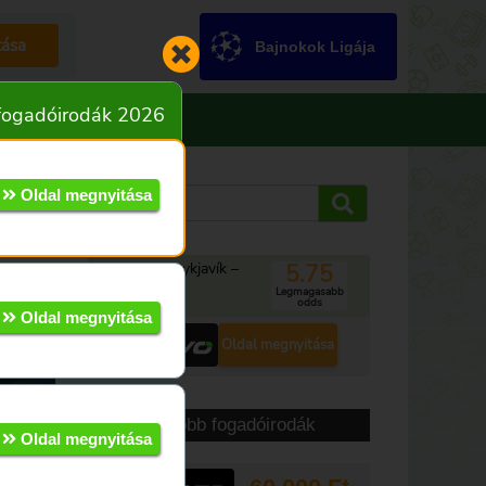
tása
Bajnokok Ligája
 fogadóirodák 2026
Oldal megnyitása
Vikingur Reykjavík –
5.75
Győri ETO
Legmagasabb
odds
Oldal megnyitása
Oldal megnyitása
Legjobb fogadóirodák
Oldal megnyitása