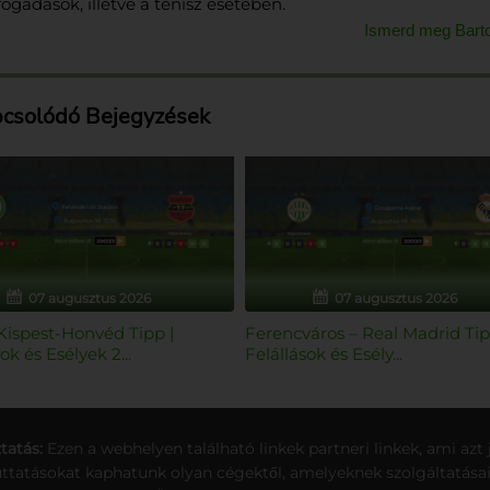
ogadások, illetve a tenisz esetében.
Ismerd meg Bart
csolódó Bejegyzések
07 augusztus 2026
07 augusztus 2026
Kispest-Honvéd Tipp |
Ferencváros – Real Madrid Tip
ok és Esélyek 2...
Felállások és Esély...
tatás:
Ezen a webhelyen található linkek partneri linkek, ami azt j
ttatásokat kaphatunk olyan cégektől, amelyeknek szolgáltatásai