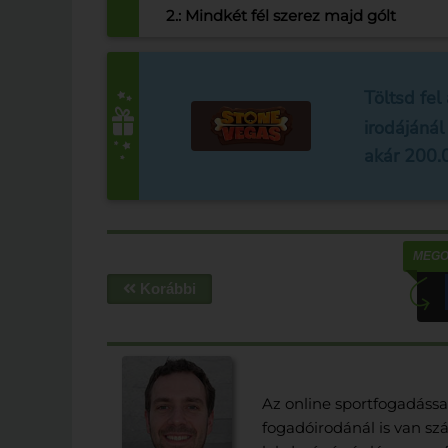
2.: Mindkét fél szerez majd gólt
Töltsd fe
irodájánál
akár 200.
MEGO
Korábbi
Az online sportfogadássa
fogadóirodánál is van sz