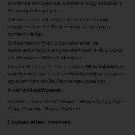
ponttal kellett beérniük. Schäfer amúgy kezdőként
83 percig volt a pályán.
A Bréma most a 8. helyen áll 47 ponttal, mint
mondtam, 3-mal előttük már ott a Leipzig és a
Konferencialiga.
Otthon három forduló óta veretlenek, de
összteljesítményük annyira azért nem erős: 5-5-6-ot
hoztak össze a Weserstadionban.
Március óta nem léphetett pályára
Milos Veljkovic
, ez
szombaton is így lesz, a szerb belső védő azonban az
egyetlen hiányzó Ole Werner együttesében.
A várható kezdőcsapat:
Zetterer – Stark, Friedl, Pieper – Weiser, Lynen, Agu –
Stage, Schmid – Burke, Ducksch
Egymás elleni meccsek