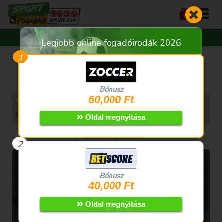
Toggl
navig
Legjobb online fogadóirodák 2026
1
Werder Bremen – RB Leipzig Tipp | Felállások
és Esélyek 2025.05.10.
Bónusz
60,000 Ft
Kezdőlap
Fogadási tippek
Werder Bremen vs RB Leipzig
2025. május 10. (szombat)
Oldal megnyitása
Olvasd el 5 perc alatt
2
Bónusz
40,000 Ft
Oldal megnyitása
Teljesítmény:
Teljesítmény: