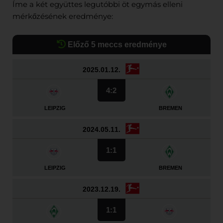
Íme a két együttes legutóbbi öt egymás elleni
mérkőzésének eredménye:
Előző 5 meccs eredménye
2025.01.12.
4:2
LEIPZIG
BREMEN
2024.05.11.
1:1
LEIPZIG
BREMEN
2023.12.19.
1:1