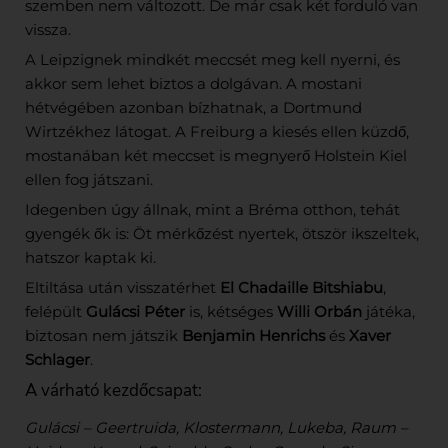
szemben nem változott. De már csak két forduló van
vissza.
A Leipzignek mindkét meccsét meg kell nyerni, és
akkor sem lehet biztos a dolgávan. A mostani
hétvégében azonban bízhatnak, a Dortmund
Wirtzékhez látogat. A Freiburg a kiesés ellen küzdő,
mostanában két meccset is megnyerő Holstein Kiel
ellen fog játszani.
Idegenben úgy állnak, mint a Bréma otthon, tehát
gyengék ők is: Öt mérkőzést nyertek, ötször ikszeltek,
hatszor kaptak ki.
Eltiltása után visszatérhet
El Chadaille Bitshiabu
,
felépült
Gulácsi Péter
is, kétséges
Willi Orbán
játéka,
biztosan nem játszik
Benjamin Henrichs
és
Xaver
Schlager
.
A várható kezdőcsapat:
Gulácsi – Geertruida, Klostermann, Lukeba, Raum –