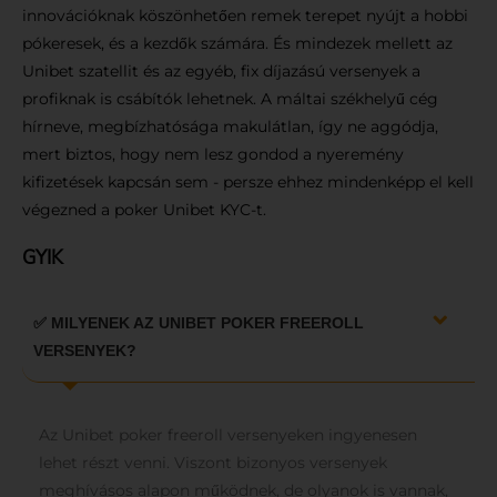
innovációknak köszönhetően remek terepet nyújt a hobbi
pókeresek, és a kezdők számára. És mindezek mellett az
Unibet szatellit és az egyéb, fix díjazású versenyek a
profiknak is csábítók lehetnek. A máltai székhelyű cég
hírneve, megbízhatósága makulátlan, így ne aggódja,
mert biztos, hogy nem lesz gondod a nyeremény
kifizetések kapcsán sem - persze ehhez mindenképp el kell
végezned a poker Unibet KYC-t.
GYIK
✅ MILYENEK AZ UNIBET POKER FREEROLL
VERSENYEK?
Az Unibet poker freeroll versenyeken ingyenesen
lehet részt venni. Viszont bizonyos versenyek
meghívásos alapon működnek, de olyanok is vannak,