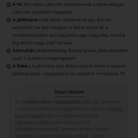
A NL
formában játszott játéktípusnál a tétek eléggé
változók (asztaltól függőek)
A játékosok
csak akkor ülhetnek le egy Banzai
asztalhoz, ha alsó hangon is akkor stack áll a
rendelkezésükre, ami egyenlő vagy nagyobb, mind a
big blind (nagy vak) 10x-ese
Szimultán
játéklehetőség Banzai poker játék esetében
csak 2 asztalon megengedett
A Rake
a tudomány mai állása szerint ennél a speckó
játéktípusnál - függetlenül az asztaltól mindössze 1%
Texas Hold’em
Az
Unibet póker regisztráció
után (az operátor
más szekciójában is reggelhetsz: casino,
Unibet
sportfogadás
stb.) a világszerte egyik
legnépszerűbb pókerváltozat is a
rendelkezésedre áll, amivel Unibet póker
letöltés / kliens installáció nélkül - azaz