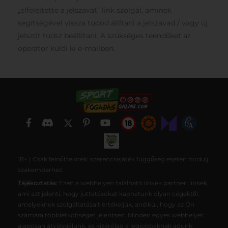
„elfelejtette a jelszavát” link szolgál, aminek
segítségével vissza tudod állítani a jelszavad / vagy új
jelszót tudsz beállítani. A szükséges teendőket az
operátor küldi ki e-mailben.
18+ | Csak felnőtteknek: szerencsejáték függőség esetén fordulj
szakemberhez.
Tájékoztatás:
Ezen a webhelyen található linkek partneri linkek,
ami azt jelenti, hogy juttatásokat kaphatunk olyan cégektől,
amelyeknek szolgáltatásait értékeljük, anélkül, hogy az Ön
számára többletköltséget jelentsen. Minden egyes webhelyet
alaposan átvizsgálunk, és kizárólag a legjobbaknak adunk