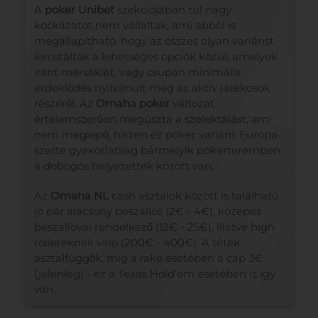
A
poker Unibet
szekciójában túl nagy
kockázatot nem vállaltak, ami abból is
megállapítható, hogy az összes olyan variánst
kirostálták a lehetséges opciók közül, amelyek
iránt mérséklet, vagy csupán minimális
érdeklődés nyilvánult meg az aktív játékosok
részéről. Az
Omaha poker
változat
értelemszerűen megúszta a szelektálást, ami
nem meglepő, hiszen ez póker variáns Európa-
szerte gyakorlatilag bármelyik pókerteremben
a dobogós helyezettek között van.
Az
Omaha NL
cash asztalok között is található
jó pár alacsony beszállós (2€ - 4€), közepes
beszállóval rendelkező (12€ - 25€), illetve high
rollereknek való (200€ - 400€). A tétek
asztalfüggők, míg a rake esetében a cap 3€
(jelenleg) - ez a Texas Hold’em esetében is így
van.