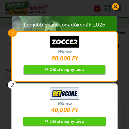
Toggl
naviga
Sportfogadás
Winmasters Magyar
Winmasters mobil
Legjobb online fogadóirodák 2026
1
Bartos László
, Szerencsejáték szakértő
Winmasters mobil megoldások magyarországi
Bónusz
sportfogadóknak
60,000 Ft
Oldal megnyitása
A Máltán bejegyezett WM Interactive Limited brandje
nem számít ismeretlennek a magyar sportfogadók
2
körében.
Mutass többet
Bónusz
40,000 Ft
Oldal megnyitása