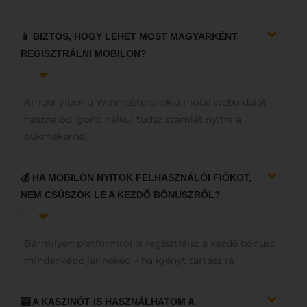
📱 BIZTOS, HOGY LEHET MOST MAGYARKÉNT
REGISZTRÁLNI MOBILON?
Amennyiben a Winmastersnek a mobil weboldalát
használod, gond nélkül tudsz számlát nyitni a
bukmékernél.
💰 HA MOBILON NYITOK FELHASZNÁLÓI FIÓKOT,
NEM CSÚSZOK LE A KEZDŐ BÓNUSZRÓL?
Bármilyen platformról is regisztrálsz a kezdő bónusz
mindenképp jár neked – ha igényt tartasz rá.
🎰 A KASZINÓT IS HASZNÁLHATOM A