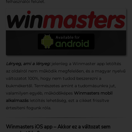
felhasználói felület.
Lényeg, ami a lényeg:
jelenleg a Winmaster app letöltés
az oldalról nem működik megfelelően, és a magyar nyelvű
változatot 100%, hogy nem tudod beszerezni a
bukmékertől. Természetes amint a tudomásunkra jut,
valamilyen egyéb, működőképes
Winmasters mobil
alkalmazás
letöltés lehetőség, ezt a cikket frissítve
értesíteni fogunk róla.
Winmasters iOS app – Akkor ez a változat sem