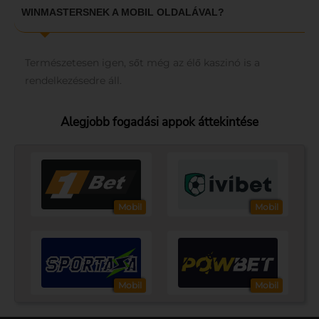
WINMASTERSNEK A MOBIL OLDALÁVAL?
Természetesen igen, sőt még az élő kaszinó is a
rendelkezésedre áll.
alegjobb fogadási appok áttekintése