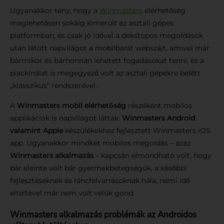
Ugyanakkor tény, hogy a
Winmasters
elérhetőség
meglehetősen sokáig kimerült az asztali gépes
platformban, és csak jó idővel a dekstopos megoldások
után látott napvilágot a mobilbarát webszájt, amivel már
bármikor és bárhonnan lehetett fogadásokat tenni, és a
piackínálat is megegyező volt az asztali gépekre belőtt
„klasszikus” rendszerével.
A
Winmasters mobil elérhetőség
részéként mobilos
applikációk is napvilágot láttak:
Winmasters Android
valamint Apple
készülékekhez fejlesztett Winmasters iOS
app. Ugyanakkor mindkét mobilos megoldás – azaz
Winmasters alkalmazás
– kapcsán elmondható volt, hogy
bár eleinte volt bár gyermekbetegségük, a későbbi
fejlesztéseknek és ráncfelvarrásoknak hála, némi idő
elteltével már nem volt velük gond.
Winmasters alkalmazás problémák az Androidos